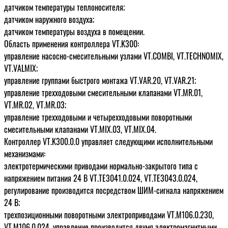
датчиком температуры теплоносителя;
датчиком наружного воздуха;
датчиком температуры воздуха в помещении.
Область применения контроллера VT.K300:
управление насосно-смесительными узлами VT.COMBI, VT.TECHNOMIX,
VT.VALMIX;
управление группами быстрого монтажа VT.VAR.20, VT.VAR.21;
управление трехходовыми смесительными клапанами VT.MR.01,
VT.MR.02, VT.MR.03;
управление трехходовыми и четырехходовыми поворотными
смесительными клапанами VT.MIX.03, VT.MIX.04.
Контроллер VT.K300.0.0 управляет следующими исполнительными
механизмами:
электротермическими приводами нормально-закрытого типа с
напряжением питания 24 В VT.TE3041.0.024, VT.TE3043.0.024,
регулирование производится посредством ШИМ-сигнала напряжением
24 В;
трехпозиционными поворотными электроприводами VT.M106.0.230,
VT.M106.0.024, управление производится двумя электромагнитными