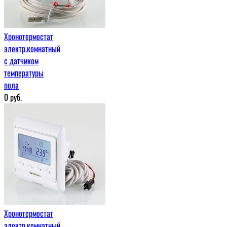
Хронотермостат
электр.комнатный
с датчиком
температуры
пола
0
руб.
Хронотермостат
электр.комнатный