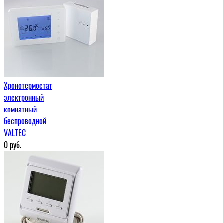
Хронотермостат
электронный
комнатный
беспроводной
VALTEC
0
руб.