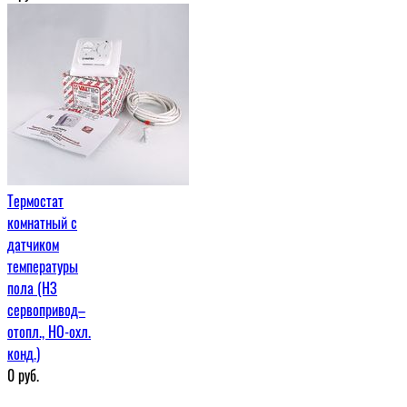
Термостат
комнатный с
датчиком
температуры
пола (НЗ
сервопривод–
отопл., НО-охл.
конд.)
0
руб.