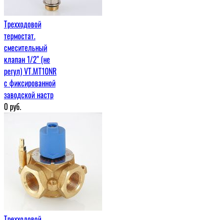
Трехходовой
термостат.
смесительный
клапан 1/2" (не
регул) VT.MT10NR
с фиксированной
заводской настр
0
руб.
Трехходовой