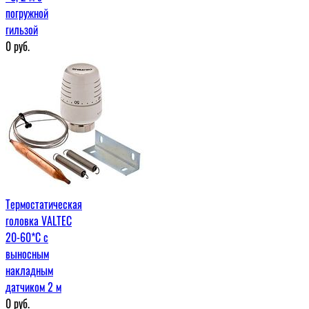
погружной
гильзой
0
руб.
Термостатическая
головка VALTEC
20-60*C с
выносным
накладным
датчиком 2 м
0
руб.