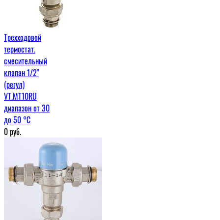
Трехходовой
термостат.
смесительный
клапан 1/2"
(регул)
VT.MT10RU
диапазон от 30
до 50 °C
0
руб.