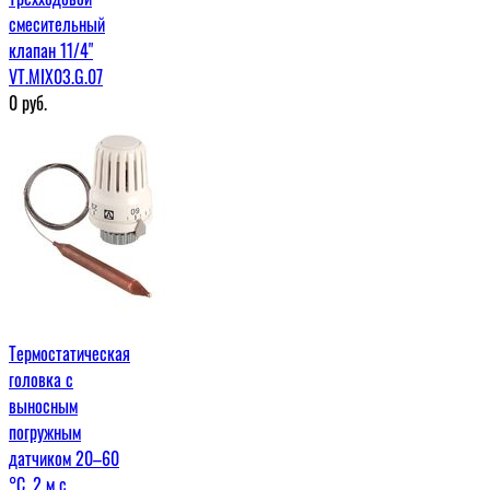
смесительный
клапан 11/4"
VT.MIX03.G.07
0
руб.
Термостатическая
головка с
выносным
погружным
датчиком 20–60
°С, 2 м c