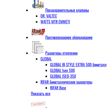
ЗОП ГРАНЛОК
Штуцер с накидной гайкой для счётчи
ЧАЗ (двухдисковые)
Предохранительные клапаны
OR, VALTEC
WATTS MTR EMMETI
Противопожарное оборудование
Радиаторы отопления
GLOBAL
GLOBAL BI STYLE EXTRA 500 биметалл
GLOBAL Iseo 500
GLOBAL ISEO-350
RIFAR биметаллические радиаторы
RIFAR Base
Показать все
RIFAR Base 200
RIFAR Base 350
RIFAR Base 500