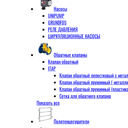
Муфта переходная
Насосы
Ниппель прямой
UNIPUMP
Ниппель-переходник
GRUNDFOS
Переходник ВН
РЕЛЕ ДАВЛЕНИЯ
Переходник НВ (футорка)
ЦИРКУЛЯЦИОННЫЕ НАСОСЫ
Сгон
НР-НР
Прямой
Обратные клапаны
Угловой
Клапан обратный
Тройник
ITAP
Тройник переходной
Клапан обратный лепестковый с метал
Тройник равный
Клапан обратный пружинный ( металли
Угольник
Клапан обратный пружинный (пластико
ВВ
Сетка для обратного клапана
ВН
Показать все
VALTEC
НР
АДЛ
Удлинитель
CV16 Корпус-чугун , диск-нерж PN16 Т
Удлинитель потока для радиатора
Полотенцесушители
RD30 Корпус/диск - чугун РN16 (Тмакс
Штуцер для присодинения шланга