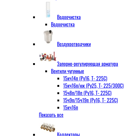
Водоочистка
Водоочистка
Воздухоотводчики
Запорно-регулирующая арматура
Вентили чугунные
15кч14п (Ру16, Т- 225С)
15кч16п/нж (Ру25, Т- 225/300С)
15ч8п/18п (Ру16, Т- 225С)
15ч9п/15ч19п (Ру16, Т- 225С)
15кч16п
Показать все
нж Ру25, Т- 225
300С
15ч9п
Коллекторы