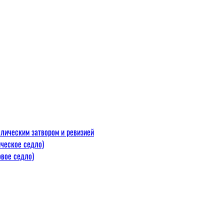
лическим затвором и ревизией
ческое седло)
вое седло)
макс=110
 300 С)