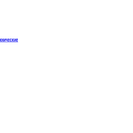
хнические
м
льных порталов
льных порталов