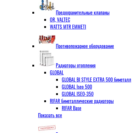
ЗОП ГРАНЛОК
Штуцер с накидной гайкой для счётчи
ЧАЗ (двухдисковые)
Предохранительные клапаны
OR, VALTEC
WATTS MTR EMMETI
Противопожарное оборудование
Радиаторы отопления
GLOBAL
GLOBAL BI STYLE EXTRA 500 биметалл
GLOBAL Iseo 500
GLOBAL ISEO-350
RIFAR биметаллические радиаторы
RIFAR Base
Показать все
RIFAR Base 200
RIFAR Base 350
RIFAR Base 500