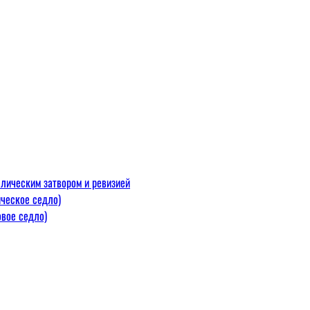
лическим затвором и ревизией
ческое седло)
вое седло)
макс=110
 300 С)