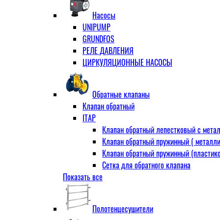
Муфта переходная
Насосы
Ниппель прямой
UNIPUMP
Ниппель-переходник
GRUNDFOS
Переходник ВН
РЕЛЕ ДАВЛЕНИЯ
Переходник НВ (футорка)
ЦИРКУЛЯЦИОННЫЕ НАСОСЫ
Сгон
НР-НР
Прямой
Обратные клапаны
Угловой
Клапан обратный
Тройник
ITAP
Тройник переходной
Клапан обратный лепестковый с метал
Тройник равный
Клапан обратный пружинный ( металли
Угольник
Клапан обратный пружинный (пластико
ВВ
Сетка для обратного клапана
ВН
Показать все
VALTEC
НР
АДЛ
Удлинитель
CV16 Корпус-чугун , диск-нерж PN16 Т
Удлинитель потока для радиатора
Полотенцесушители
RD30 Корпус/диск - чугун РN16 (Тмакс
Штуцер для присодинения шланга