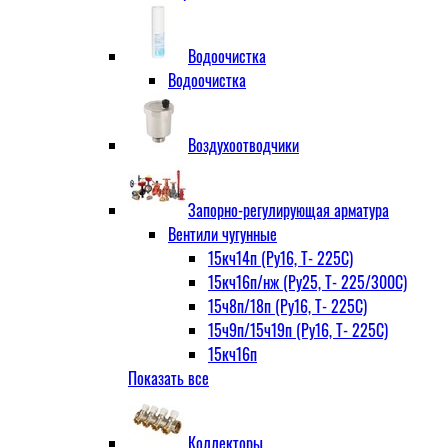
Водоочистка
Водоочистка
Воздухоотводчики
Запорно-регулирующая арматура
Вентили чугунные
15кч14п (Ру16, Т- 225С)
15кч16п/нж (Ру25, Т- 225/300С)
15ч8п/18п (Ру16, Т- 225С)
15ч9п/15ч19п (Ру16, Т- 225С)
15кч16п
Показать все
нж Ру25, Т- 225
300С
15ч9п
Коллекторы