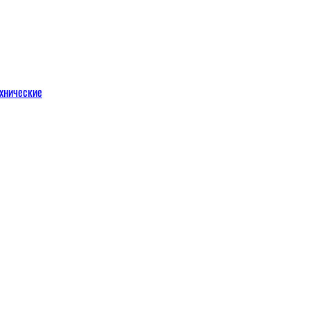
хнические
м
льных порталов
льных порталов