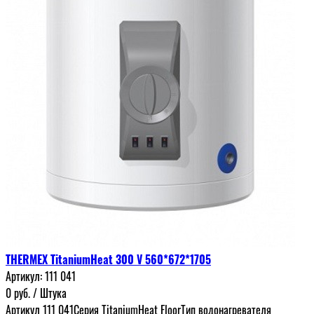
THERMEX TitaniumHeat 300 V 560*672*1705
Артикул:
111 041
0
руб.
/ Штука
Артикул 111 041Серия TitaniumHeat FloorТип водонагревателя