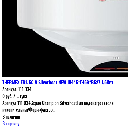
THERMEX ERS 50 V Silverheat NEW Ш445*Г459*В527 1,5Квт
Артикул:
111 034
0
руб.
/ Штука
Артикул 111 034Серия Champion SilverheatТип водонагревателя
накопительныйФорм-фактор...
В наличии
В корзину