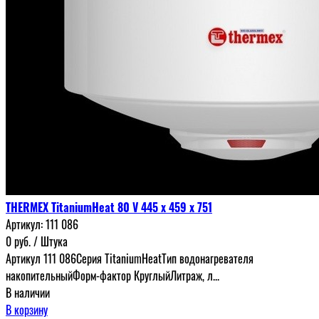
THERMEX TitaniumHeat 80 V 445 х 459 х 751
Артикул:
111 086
0
руб.
/ Штука
Артикул 111 086Серия TitaniumHeatТип водонагревателя
накопительныйФорм-фактор КруглыйЛитраж, л...
В наличии
В корзину