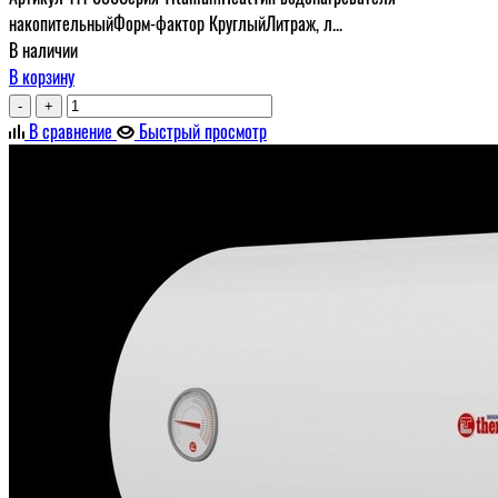
накопительныйФорм-фактор КруглыйЛитраж, л...
В наличии
В корзину
-
+
В сравнение
Быстрый просмотр