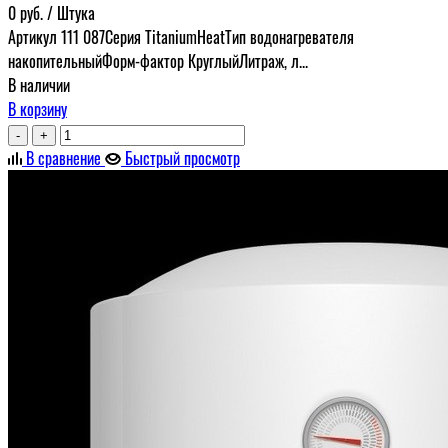
0
руб.
/ Штука
Артикул 111 087Серия TitaniumHeatТип водонагревателя
накопительныйФорм-фактор КруглыйЛитраж, л...
В наличии
В корзину
-
+
В сравнение
Быстрый просмотр