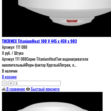
THERMEX TitaniumHeat 100 V 445 х 459 х 903
Артикул:
111 088
0
руб.
/ Штука
Артикул 111 088Серия TitaniumHeatТип водонагревателя
накопительныйФорм-фактор КруглыйЛитраж, л...
В наличии
В корзину
-
+
В сравнение
Быстрый просмотр