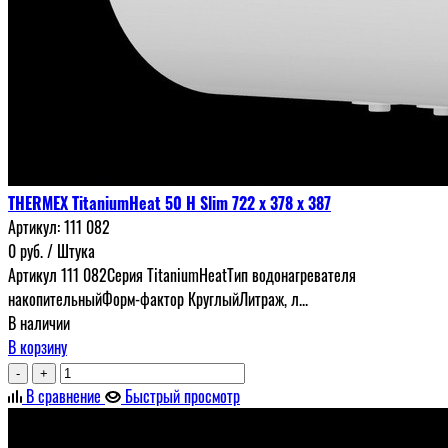
THERMEX TitaniumHeat 50 H Slim 722 х 378 х 387
Артикул:
111 082
0
руб.
/ Штука
Артикул 111 082Серия TitaniumHeatТип водонагревателя
накопительныйФорм-фактор КруглыйЛитраж, л...
В наличии
В корзину
-
+
В сравнение
Быстрый просмотр