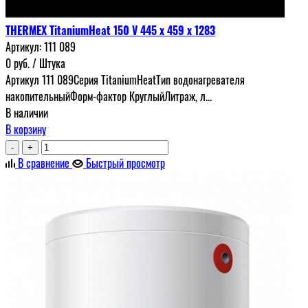
THERMEX TitaniumHeat 150 V 445 х 459 х 1283
Артикул:
111 089
0
руб.
/ Штука
Артикул 111 089Серия TitaniumHeatТип водонагревателя
накопительныйФорм-фактор КруглыйЛитраж, л...
В наличии
В корзину
-
+
В сравнение
Быстрый просмотр