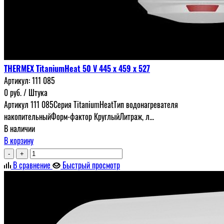
THERMEX TitaniumHeat 50 V 445 х 459 х 527
Артикул:
111 085
0
руб.
/ Штука
Артикул 111 085Серия TitaniumHeatТип водонагревателя
накопительныйФорм-фактор КруглыйЛитраж, л...
В наличии
В корзину
-
+
В сравнение
Быстрый просмотр