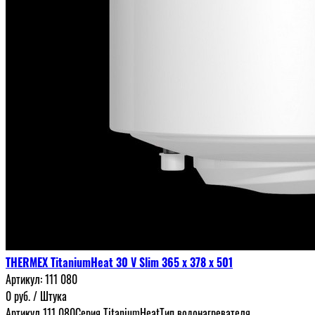
THERMEX TitaniumHeat 30 V Slim 365 х 378 х 501
Артикул:
111 080
0
руб.
/ Штука
Артикул 111 080Серия TitaniumHeatТип водонагревателя