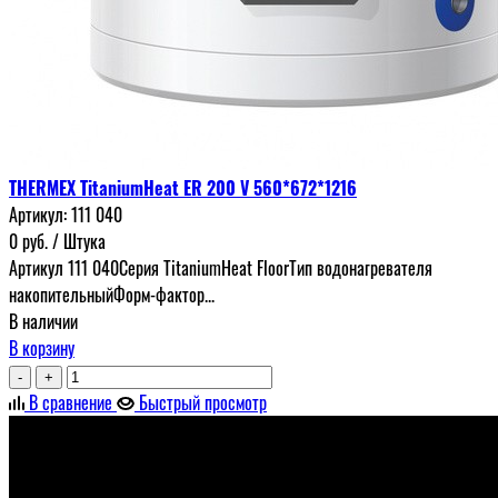
THERMEX TitaniumHeat ER 200 V 560*672*1216
Артикул:
111 040
0
руб.
/ Штука
Артикул 111 040Серия TitaniumHeat FloorТип водонагревателя
накопительныйФорм-фактор...
В наличии
В корзину
-
+
В сравнение
Быстрый просмотр