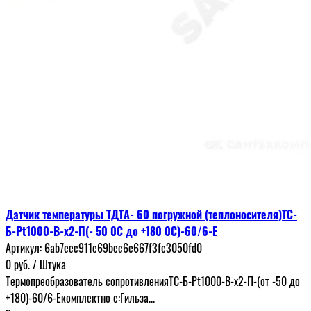
Датчик температуры ТДТА- 60 погружной (теплоносителя)ТС-
Б-Pt1000-В-x2-П(- 50 0С до +180 0С)-60/6-Е
Артикул:
6ab7eec911e69bec6e667f3fc3050fd0
0
руб.
/ Штука
Термопреобразователь сопротивленияТС-Б-Pt1000-B-x2-П-(от -50 до
+180)-60/6-Екомплектно с:Гильза...