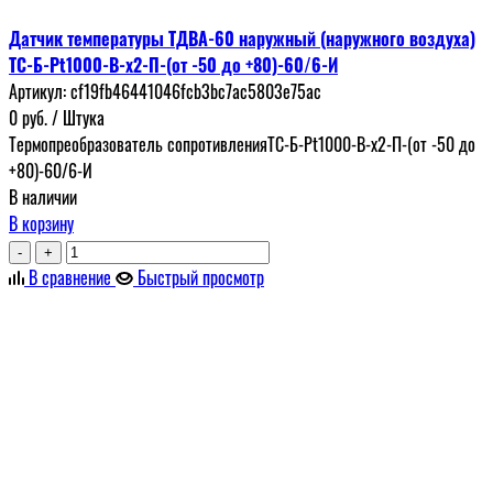
Датчик температуры ТДВА-60 наружный (наружного воздуха)
ТС-Б-Pt1000-B-x2-П-(от -50 до +80)-60/6-И
Артикул:
cf19fb46441046fcb3bc7ac5803e75ac
0
руб.
/ Штука
Термопреобразователь сопротивленияТС-Б-Pt1000-B-x2-П-(от -50 до
+80)-60/6-И
В наличии
В корзину
-
+
В сравнение
Быстрый просмотр