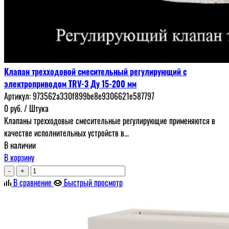
Клапан трехходовой смесительный регулирующий с
электроприводом TRV-3 Ду 15-200 мм
Артикул:
973562a330f899be8e9306621e587797
0
руб.
/ Штука
Клапаны трехходовые смесительные регулирующие применяются в
качестве исполнительных устройств в...
В наличии
В корзину
-
+
В сравнение
Быстрый просмотр