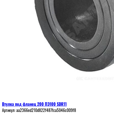
Втулка под фланец 200 ПЭ100 SDR11
Артикул:
aa2366ed210d822f487fca5046c009f8