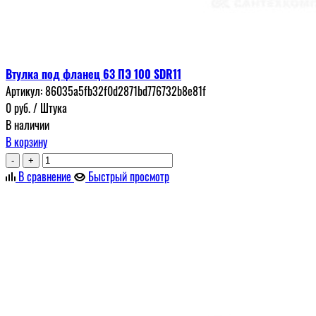
Втулка под фланец 63 ПЭ 100 SDR11
Артикул:
86035a5fb32f0d2871bd776732b8e81f
0
руб.
/ Штука
В наличии
В корзину
-
+
В сравнение
Быстрый просмотр