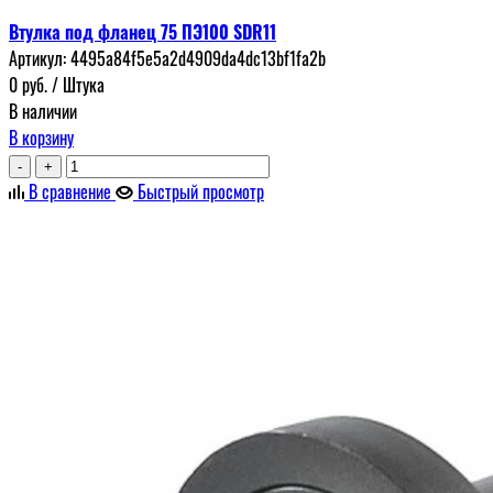
Втулка под фланец 75 ПЭ100 SDR11
Артикул:
4495a84f5e5a2d4909da4dc13bf1fa2b
0
руб.
/ Штука
В наличии
В корзину
-
+
В сравнение
Быстрый просмотр