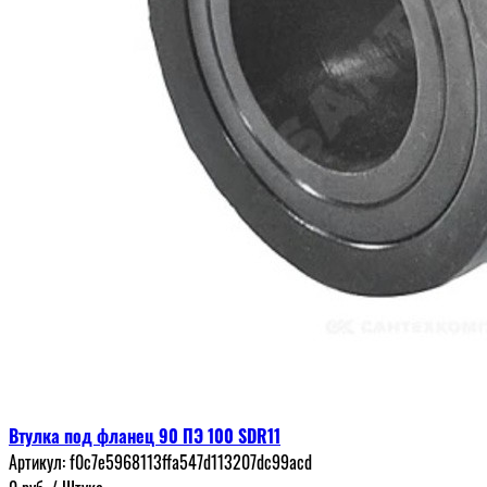
Втулка под фланец 90 ПЭ 100 SDR11
Артикул:
f0c7e5968113ffa547d113207dc99acd