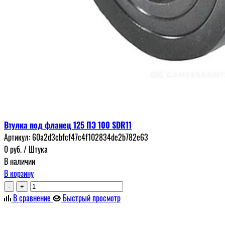
Втулка под фланец 125 ПЭ 100 SDR11
Артикул:
60a2d3cbfcf47c4f102834de2b782e63
0
руб.
/ Штука
В наличии
В корзину
-
+
В сравнение
Быстрый просмотр