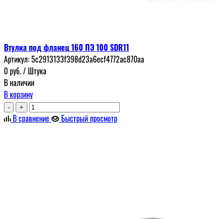
Втулка под фланец 160 ПЭ 100 SDR11
Артикул:
5c2913133f398d23a6ecf4772ac870aa
0
руб.
/ Штука
В наличии
В корзину
-
+
В сравнение
Быстрый просмотр