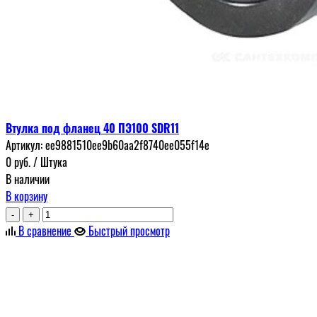
Втулка под фланец 40 ПЭ100 SDR11
Артикул:
ee9881510ee9b60aa2f8740ee055f14e
0
руб.
/ Штука
В наличии
В корзину
-
+
В сравнение
Быстрый просмотр