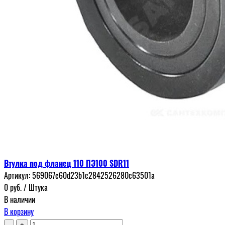
Втулка под фланец 110 ПЭ100 SDR11
Артикул:
569067e60d23b1c2842526280c63501a
0
руб.
/ Штука
В наличии
В корзину
-
+