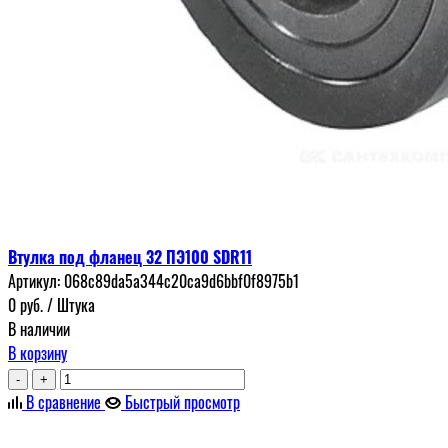
Втулка под фланец 32 ПЭ100 SDR11
Артикул:
068c89da5a344c20ca9d6bbf0f8975b1
0
руб.
/ Штука
В наличии
В корзину
-
+
В сравнение
Быстрый просмотр