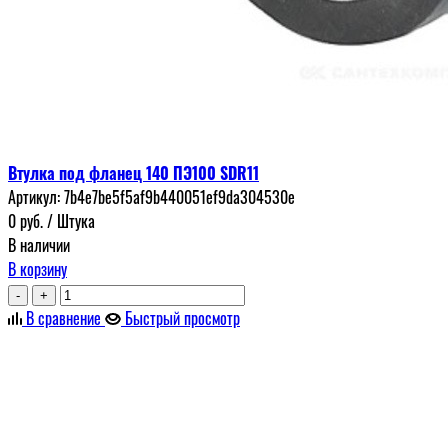
Втулка под фланец 140 ПЭ100 SDR11
Артикул:
7b4e7be5f5af9b440051ef9da304530e
0
руб.
/ Штука
В наличии
В корзину
-
+
В сравнение
Быстрый просмотр