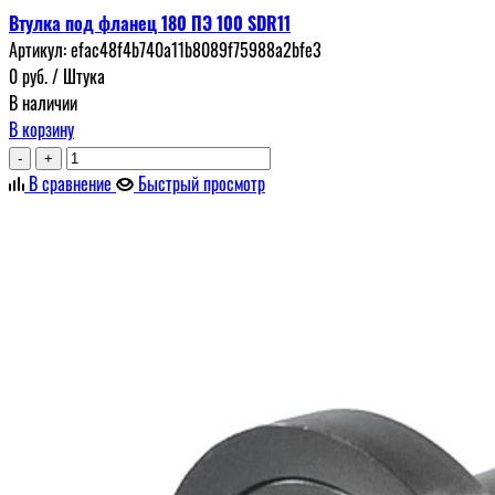
Втулка под фланец 180 ПЭ 100 SDR11
Артикул:
efac48f4b740a11b8089f75988a2bfe3
0
руб.
/ Штука
В наличии
В корзину
-
+
В сравнение
Быстрый просмотр