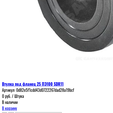
Втулка под фланец 25 ПЭ100 SDR11
Артикул:
0d82e5f1cdd43d0722267dad28a19bcf
0
руб.
/ Штука
В наличии
В корзину