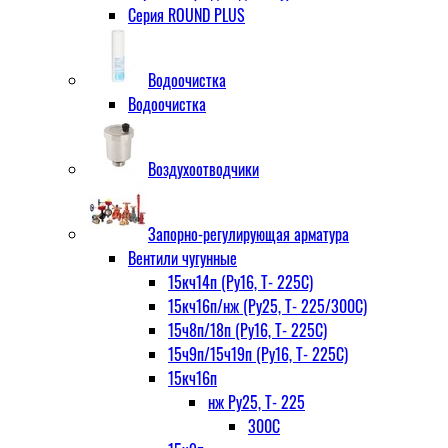
Серия ROUND PLUS
Водоочистка
Водоочистка
Воздухоотводчики
Запорно-регулирующая арматура
Вентили чугунные
15кч14п (Ру16, Т- 225С)
15кч16п/нж (Ру25, Т- 225/300С)
15ч8п/18п (Ру16, Т- 225С)
15ч9п/15ч19п (Ру16, Т- 225С)
15кч16п
нж Ру25, Т- 225
300С