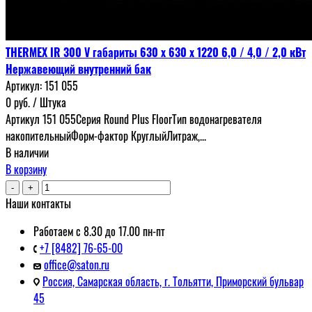
THERMEX IR 300 V габариты 630 x 630 x 1220 6,0 / 4,0 / 2,0 кВт
Нержавеющий внутренний бак
Артикул:
151 055
0
руб.
/ Штука
Артикул 151 055Серия Round Plus FloorТип водонагревателя
накопительныйФорм-фактор КруглыйЛитраж,...
В наличии
В корзину
-
+
Наши контакты
Работаем с 8.30 до 17.00 пн-пт
+7 [8482] 76-65-00
office@saton.ru
Россия, Самарская область, г. Тольятти, Приморский бульвар
45