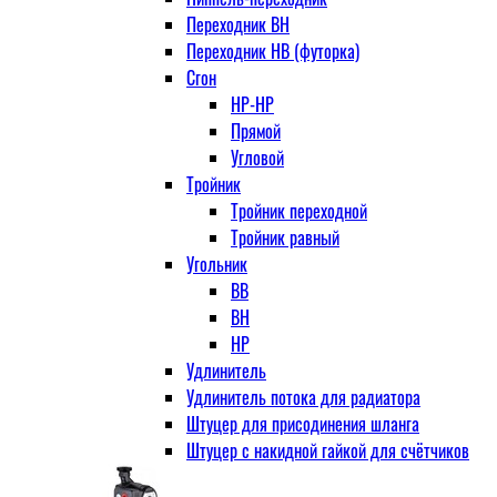
Переходник ВН
Переходник НВ (футорка)
Сгон
НР-НР
Прямой
Угловой
Тройник
Тройник переходной
Тройник равный
Угольник
ВВ
ВН
НР
Удлинитель
Удлинитель потока для радиатора
Штуцер для присодинения шланга
Штуцер с накидной гайкой для счётчиков