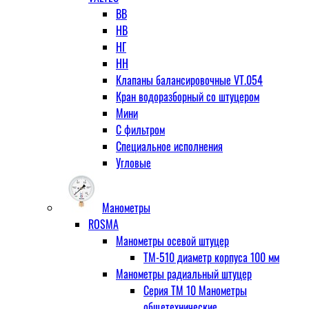
ВВ
НВ
НГ
НН
Клапаны балансировочные VT.054
Кран водоразборный со штуцером
Мини
С фильтром
Специальное исполнения
Угловые
Манометры
ROSMA
Манометры осевой штуцер
ТМ-510 диаметр корпуса 100 мм
Манометры радиальный штуцер
Серия ТМ 10 Манометры
общетехнические