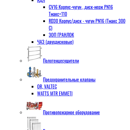
CV16 Корпус-чугун , диск-нерж PN16
Тмакс=110
RD30 Корпус/диск - чугун РN16 (Тмакс 300
С)
ЗОП ГРАНЛОК
ЧАЗ (двухдисковые)
Полотенцесушители
Предохранительные клапаны
OR, VALTEC
WATTS MTR EMMETI
Противопожарное оборудование