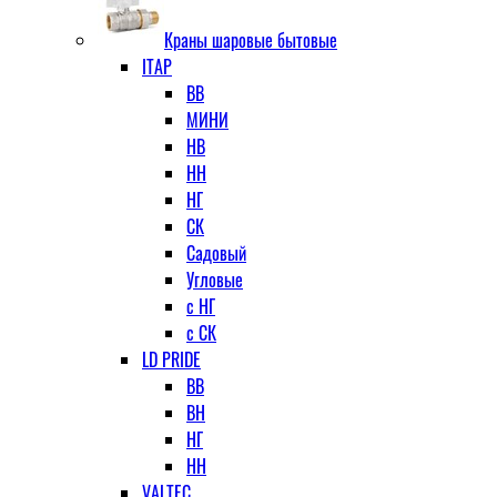
Краны шаровые бытовые
ITAP
ВВ
МИНИ
НВ
НН
НГ
СК
Садовый
Угловые
с НГ
с СК
LD PRIDE
ВВ
ВН
НГ
НН
VALTEC