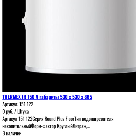
THERMEX IR 150 V габариты 530 x 530 x 865
Артикул:
151 122
0
руб.
/ Штука
Артикул 151 122Серия Round Plus FloorТип водонагревателя
накопительныйФорм-фактор КруглыйЛитраж,...
В наличии