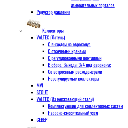
измерительных порталов
Редуктор давления
Коллекторы
VALTEC (Латунь)
С выходом на евроконус
С отсечными кранами
С регулированными вентилями
В сборе. Выходы 3/4 под евроконус
Со встроенным расходомерами
Нерегулируемые коллекторы
MVI
STOUT
VALTEC (Из нержавеющий стали)
Комплектующие для коллекторных систем
Насосно-смесительный узел
СЕВЕР