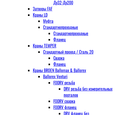
Ду32-Ду200
Затворы FAF
Краны LD
Муфта
Стандартнопроходные
Стандартнопроходные
Фланец
Краны TEMPER
Стандартный проход / Cталь 20
Сварка
Фланец
Краны BROEN Ballomax & Ballorex
Ballorex Venturi
FODRV резьба
DRV резьба без измерительных
порталов
FODRV сварка
FODRV фланец
DRV фланец без