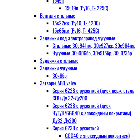
15ч9п
15ч19п (Ру16, Т- 225С)
Вентили стальные
15с22нж (Ру40, Т- 420С)
15с65нж (Ру16, Т- 425С)
Задвижки под электропривод чугунные
Стальные 30с941нж, 30с927нж, 30с964нж
Чугунные 30ч906бр, 30ч915бр, 30ч973бр
Задвижки стальные
Задвижки чугунные
30ч6бр
Затворы ABO valve
Серия 622В с рукояткой (диск нерж. сталь
CF8) Ду 32-Ду200
Серия 623В с рукояткой (диск
ЧУГУН/GGG40 с эпоксидным покрытием)
Ду32-Ду200
Серия 623В с рукояткой
GGG40 с эпоксидным покрытием)