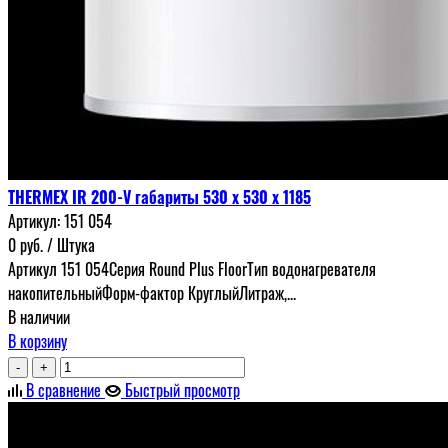
THERMEX IR 200-V габариты 530 x 530 x 1185
Артикул:
151 054
0
руб.
/ Штука
Артикул 151 054Серия Round Plus FloorТип водонагревателя
накопительныйФорм-фактор КруглыйЛитраж,...
В наличии
В корзину
-
+
В сравнение
Быстрый просмотр