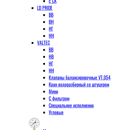
с СК
LD PRIDE
ВВ
ВН
НГ
НН
VALTEC
ВВ
НВ
НГ
НН
Клапаны балансировочные VT.054
Кран водоразборный со штуцером
Мини
С фильтром
Специальное исполнения
Угловые