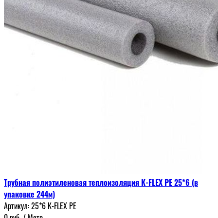
Трубная полиэтиленовая теплоизоляция K-FLEX PE 25*6 (в
упаковке 244м)
Артикул:
25*6 K-FLEX PE
0
руб.
/ Метр