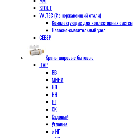
MVI
STOUT
VALTEC (Из нержавеющий стали)
Комплектующие для коллекторных систем
Насосно-смесительный узел
СЕВЕР
Краны шаровые бытовые
ITAP
ВВ
МИНИ
НВ
НН
НГ
СК
Садовый
Угловые
с НГ