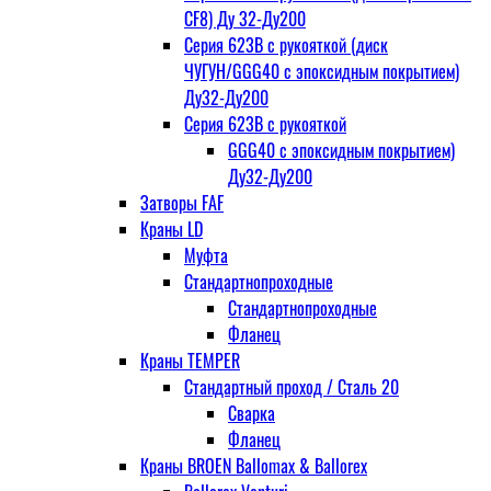
CF8) Ду 32-Ду200
Серия 623В с рукояткой (диск
ЧУГУН/GGG40 с эпоксидным покрытием)
Ду32-Ду200
Серия 623В с рукояткой
GGG40 с эпоксидным покрытием)
Ду32-Ду200
Затворы FAF
Краны LD
Муфта
Стандартнопроходные
Стандартнопроходные
Фланец
Краны TEMPER
Стандартный проход / Cталь 20
Сварка
Фланец
Краны BROEN Ballomax & Ballorex