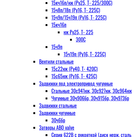
15кч16п/нж (Ру25, Т- 225/300С)
15ч8п/18п (Ру16, Т- 225С)
15ч9п/15ч19п (Ру16, Т- 225С)
15кч16п
нж Ру25, Т- 225
300С
15ч9п
15ч19п (Ру16, Т- 225С)
Вентили стальные
15с22нж (Ру40, Т- 420С)
15с65нж (Ру16, Т- 425С)
Задвижки под электропривод чугунные
Стальные 30с941нж, 30с927нж, 30с964нж
Чугунные 30ч906бр, 30ч915бр, 30ч973бр
Задвижки стальные
Задвижки чугунные
30ч6бр
Затворы ABO valve
Серия 622В с рукояткой (диск нерж. сталь