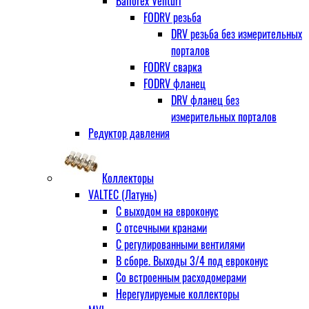
Ballorex Venturi
FODRV резьба
DRV резьба без измерительных
порталов
FODRV сварка
FODRV фланец
DRV фланец без
измерительных порталов
Редуктор давления
Коллекторы
VALTEC (Латунь)
С выходом на евроконус
С отсечными кранами
С регулированными вентилями
В сборе. Выходы 3/4 под евроконус
Со встроенным расходомерами
Нерегулируемые коллекторы