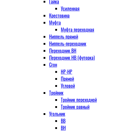
Гайка
Усиленная
Крестовина
Муфта
Муфта переходная
Ниппель прямой
Ниппель-переходник
Переходник ВН
Переходник НВ (футорка)
Сгон
НР-НР
Прямой
Угловой
Тройник
Тройник переходной
Тройник равный
Угольник
ВВ
ВН