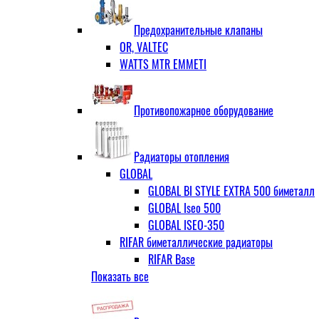
ЗОП ГРАНЛОК
Штуцер с накидной гайкой для счётчи
ЧАЗ (двухдисковые)
Предохранительные клапаны
OR, VALTEC
WATTS MTR EMMETI
Противопожарное оборудование
Радиаторы отопления
GLOBAL
GLOBAL BI STYLE EXTRA 500 биметалл
GLOBAL Iseo 500
GLOBAL ISEO-350
RIFAR биметаллические радиаторы
RIFAR Base
Показать все
RIFAR Base 200
RIFAR Base 350
RIFAR Base 500