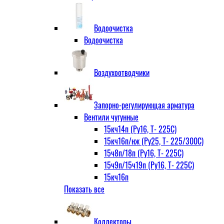
Водоочистка
Водоочистка
Воздухоотводчики
Запорно-регулирующая арматура
Вентили чугунные
15кч14п (Ру16, Т- 225С)
15кч16п/нж (Ру25, Т- 225/300С)
15ч8п/18п (Ру16, Т- 225С)
15ч9п/15ч19п (Ру16, Т- 225С)
15кч16п
Показать все
нж Ру25, Т- 225
300С
15ч9п
Коллекторы