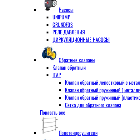
Муфта переходная
Насосы
Ниппель прямой
UNIPUMP
Ниппель-переходник
GRUNDFOS
Переходник ВН
РЕЛЕ ДАВЛЕНИЯ
Переходник НВ (футорка)
ЦИРКУЛЯЦИОННЫЕ НАСОСЫ
Сгон
НР-НР
Прямой
Обратные клапаны
Угловой
Клапан обратный
Тройник
ITAP
Тройник переходной
Клапан обратный лепестковый с метал
Тройник равный
Клапан обратный пружинный ( металли
Угольник
Клапан обратный пружинный (пластико
ВВ
Сетка для обратного клапана
ВН
Показать все
VALTEC
НР
АДЛ
Удлинитель
CV16 Корпус-чугун , диск-нерж PN16 Т
Удлинитель потока для радиатора
Полотенцесушители
RD30 Корпус/диск - чугун РN16 (Тмакс
Штуцер для присодинения шланга