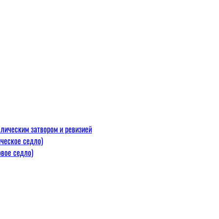
лическим затвором и ревизией
ческое седло)
вое седло)
макс=110
 300 С)