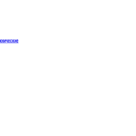
хнические
м
льных порталов
льных порталов