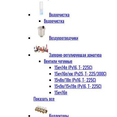
Водоочистка
Водоочистка
Воздухоотводчики
Запорно-регулирующая арматура
Вентили чугунные
15кч14п (Ру16, Т- 225С)
15кч16п/нж (Ру25, Т- 225/300С)
15ч8п/18п (Ру16, Т- 225С)
15ч9п/15ч19п (Ру16, Т- 225С)
15кч16п
Показать все
нж Ру25, Т- 225
300С
15ч9п
Коллекторы