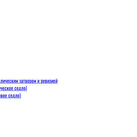
лическим затвором и ревизией
ческое седло)
вое седло)
макс=110
 300 С)