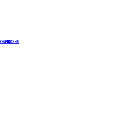
хнические
м
льных порталов
льных порталов