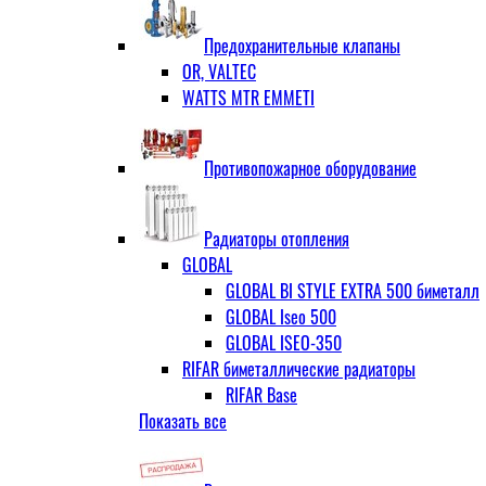
ЗОП ГРАНЛОК
Штуцер с накидной гайкой для счётчи
ЧАЗ (двухдисковые)
Предохранительные клапаны
OR, VALTEC
WATTS MTR EMMETI
Противопожарное оборудование
Радиаторы отопления
GLOBAL
GLOBAL BI STYLE EXTRA 500 биметалл
GLOBAL Iseo 500
GLOBAL ISEO-350
RIFAR биметаллические радиаторы
RIFAR Base
Показать все
RIFAR Base 200
RIFAR Base 350
RIFAR Base 500