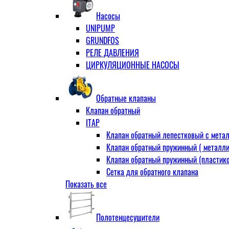
Муфта переходная
Насосы
Ниппель прямой
UNIPUMP
Ниппель-переходник
GRUNDFOS
Переходник ВН
РЕЛЕ ДАВЛЕНИЯ
Переходник НВ (футорка)
ЦИРКУЛЯЦИОННЫЕ НАСОСЫ
Сгон
НР-НР
Прямой
Обратные клапаны
Угловой
Клапан обратный
Тройник
ITAP
Тройник переходной
Клапан обратный лепестковый с метал
Тройник равный
Клапан обратный пружинный ( металли
Угольник
Клапан обратный пружинный (пластико
ВВ
Сетка для обратного клапана
ВН
Показать все
VALTEC
НР
АДЛ
Удлинитель
CV16 Корпус-чугун , диск-нерж PN16 Т
Удлинитель потока для радиатора
Полотенцесушители
RD30 Корпус/диск - чугун РN16 (Тмакс
Штуцер для присодинения шланга