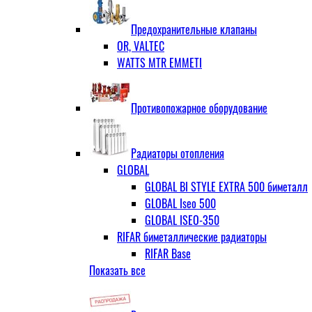
ЗОП ГРАНЛОК
Штуцер с накидной гайкой для счётчи
ЧАЗ (двухдисковые)
Предохранительные клапаны
OR, VALTEC
WATTS MTR EMMETI
Противопожарное оборудование
Радиаторы отопления
GLOBAL
GLOBAL BI STYLE EXTRA 500 биметалл
GLOBAL Iseo 500
GLOBAL ISEO-350
RIFAR биметаллические радиаторы
RIFAR Base
Показать все
RIFAR Base 200
RIFAR Base 350
RIFAR Base 500