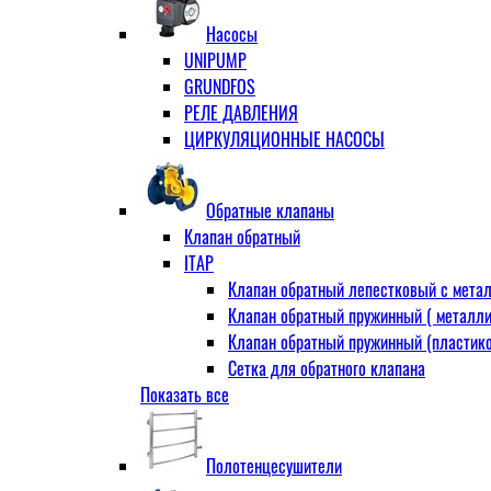
Муфта переходная
Насосы
Ниппель прямой
UNIPUMP
Ниппель-переходник
GRUNDFOS
Переходник ВН
РЕЛЕ ДАВЛЕНИЯ
Переходник НВ (футорка)
ЦИРКУЛЯЦИОННЫЕ НАСОСЫ
Сгон
НР-НР
Прямой
Обратные клапаны
Угловой
Клапан обратный
Тройник
ITAP
Тройник переходной
Клапан обратный лепестковый с метал
Тройник равный
Клапан обратный пружинный ( металли
Угольник
Клапан обратный пружинный (пластико
ВВ
Сетка для обратного клапана
ВН
Показать все
VALTEC
НР
АДЛ
Удлинитель
CV16 Корпус-чугун , диск-нерж PN16 Т
Удлинитель потока для радиатора
Полотенцесушители
RD30 Корпус/диск - чугун РN16 (Тмакс
Штуцер для присодинения шланга