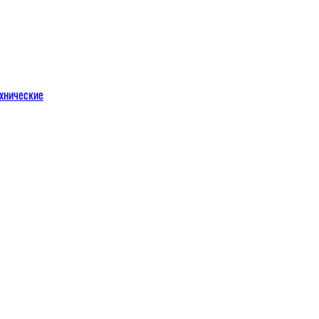
хнические
м
льных порталов
льных порталов