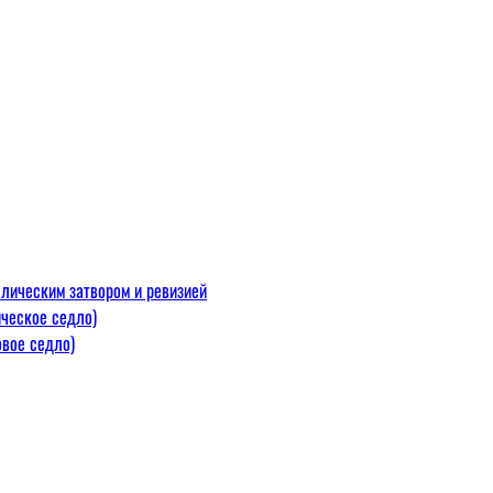
лическим затвором и ревизией
ческое седло)
вое седло)
макс=110
 300 С)