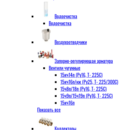
Водоочистка
Водоочистка
Воздухоотводчики
Запорно-регулирующая арматура
Вентили чугунные
15кч14п (Ру16, Т- 225С)
15кч16п/нж (Ру25, Т- 225/300С)
15ч8п/18п (Ру16, Т- 225С)
15ч9п/15ч19п (Ру16, Т- 225С)
15кч16п
Показать все
нж Ру25, Т- 225
300С
15ч9п
Коллекторы