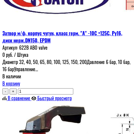
Затвор м/ф, корпус чугун, класс герм. "А" -10С +125С, Ру16,
диск нерж.DN150, EPDM
Артикул:
622В ABO valve
0
руб.
/ Штука
Диаметр 32, 40, 50, 65, 80, 100, 125, 150, 200Давление 6 бар, 10 бар,
16 барУправление...
В наличии
В корзину
-
+
В сравнение
Быстрый просмотр