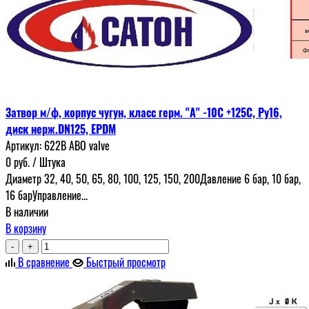
Затвор м/ф, корпус чугун, класс герм. "А" -10С +125С, Ру16,
диск нерж.DN125, EPDM
Артикул:
622В ABO valve
0
руб.
/ Штука
Диаметр 32, 40, 50, 65, 80, 100, 125, 150, 200Давление 6 бар, 10 бар,
16 барУправление...
В наличии
В корзину
-
+
В сравнение
Быстрый просмотр