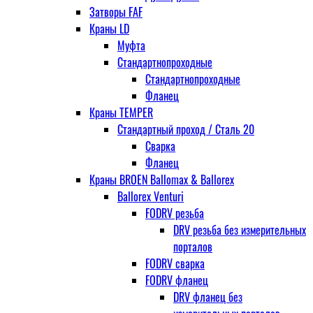
Затворы FAF
Краны LD
Муфта
Стандартнопроходные
Стандартнопроходные
Фланец
Краны TEMPER
Стандартный проход / Cталь 20
Сварка
Фланец
Краны BROEN Ballomax & Ballorex
Ballorex Venturi
FODRV резьба
DRV резьба без измерительных
порталов
FODRV сварка
FODRV фланец
DRV фланец без