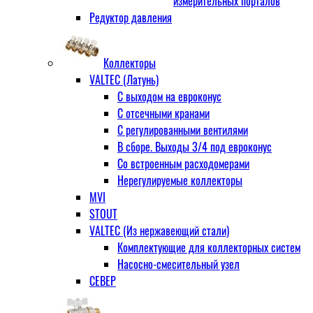
измерительных порталов
Редуктор давления
Коллекторы
VALTEC (Латунь)
С выходом на евроконус
С отсечными кранами
С регулированными вентилями
В сборе. Выходы 3/4 под евроконус
Со встроенным расходомерами
Нерегулируемые коллекторы
MVI
STOUT
VALTEC (Из нержавеющий стали)
Комплектующие для коллекторных систем
Насосно-смесительный узел
СЕВЕР