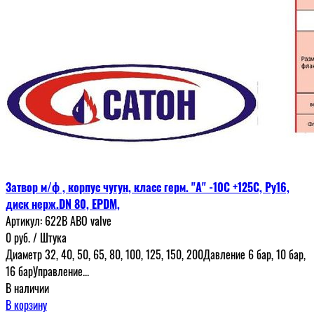
Затвор м/ф , корпус чугун, класс герм. "А" -10С +125С, Ру16,
диск нерж.DN 80, EPDM,
Артикул:
622В ABO valve
0
руб.
/ Штука
Диаметр 32, 40, 50, 65, 80, 100, 125, 150, 200Давление 6 бар, 10 бар,
16 барУправление...
В наличии
В корзину