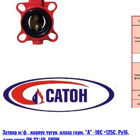
Затвор м/ф , корпус чугун, класс герм. "А" -10С +125С, Ру16,
диск нерж.DN 32/40, EPDM,