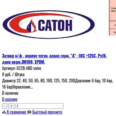
Затвор м/ф , корпус чугун, класс герм. "А" -10С +125С, Ру16,
диск нерж.DN100, EPDM,
Артикул:
622В ABO valve
0
руб.
/ Штука
Диаметр 32, 40, 50, 65, 80, 100, 125, 150, 200Давление 6 бар, 10 бар,
16 барУправление...
В наличии
В корзину
-
+
В сравнение
Быстрый просмотр