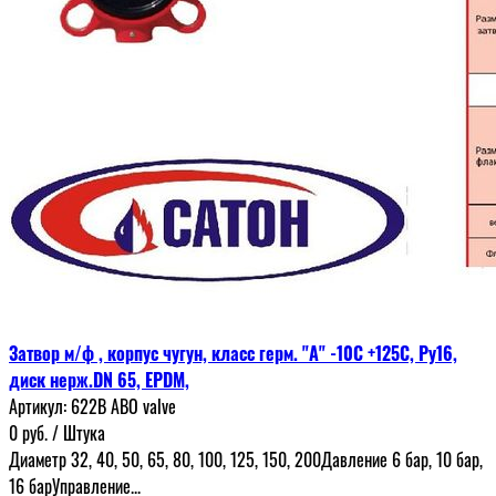
Затвор м/ф , корпус чугун, класс герм. "А" -10С +125С, Ру16,
диск нерж.DN 65, EPDM,
Артикул:
622В ABO valve
0
руб.
/ Штука
Диаметр 32, 40, 50, 65, 80, 100, 125, 150, 200Давление 6 бар, 10 бар,
16 барУправление...