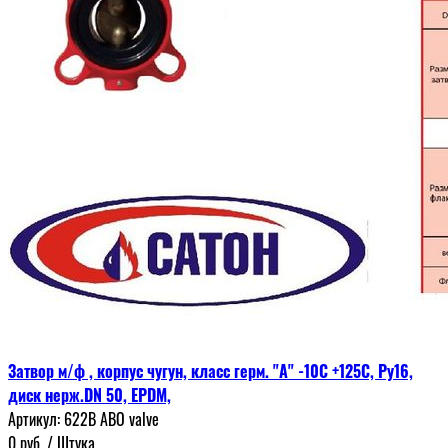
Затвор м/ф , корпус чугун, класс герм. "А" -10С +125С, Ру16,
диск нерж.DN 50, EPDM,
Артикул:
622В ABO valve
0
руб.
/ Штука