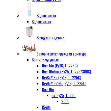
Водоочистка
Водоочистка
Воздухоотводчики
Запорно-регулирующая арматура
Вентили чугунные
15кч14п (Ру16, Т- 225С)
15кч16п/нж (Ру25, Т- 225/300С)
15ч8п/18п (Ру16, Т- 225С)
15ч9п/15ч19п (Ру16, Т- 225С)
15кч16п
нж Ру25, Т- 225
300С
15ч9п