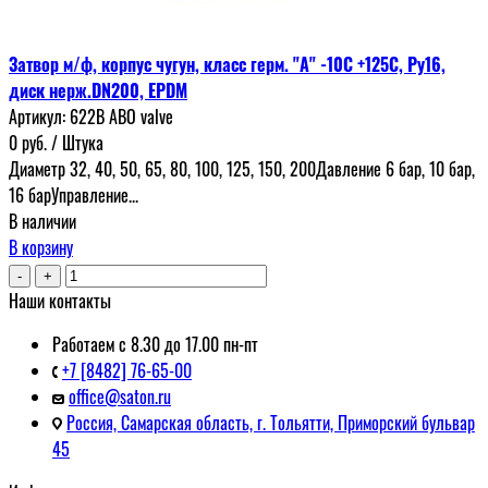
Затвор м/ф, корпус чугун, класс герм. "А" -10С +125С, Ру16,
диск нерж.DN200, EPDM
Артикул:
622В ABO valve
0
руб.
/ Штука
Диаметр 32, 40, 50, 65, 80, 100, 125, 150, 200Давление 6 бар, 10 бар,
16 барУправление...
В наличии
В корзину
-
+
Наши контакты
Работаем с 8.30 до 17.00 пн-пт
+7 [8482] 76-65-00
office@saton.ru
Россия, Самарская область, г. Тольятти, Приморский бульвар
45