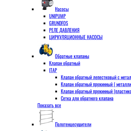
Муфта переходная
Насосы
Ниппель прямой
UNIPUMP
Ниппель-переходник
GRUNDFOS
Переходник ВН
РЕЛЕ ДАВЛЕНИЯ
Переходник НВ (футорка)
ЦИРКУЛЯЦИОННЫЕ НАСОСЫ
Сгон
НР-НР
Прямой
Обратные клапаны
Угловой
Клапан обратный
Тройник
ITAP
Тройник переходной
Клапан обратный лепестковый с метал
Тройник равный
Клапан обратный пружинный ( металли
Угольник
Клапан обратный пружинный (пластико
ВВ
Сетка для обратного клапана
ВН
Показать все
VALTEC
НР
АДЛ
Удлинитель
CV16 Корпус-чугун , диск-нерж PN16 Т
Удлинитель потока для радиатора
Полотенцесушители
RD30 Корпус/диск - чугун РN16 (Тмакс
Штуцер для присодинения шланга