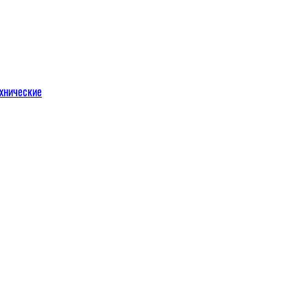
хнические
м
льных порталов
льных порталов