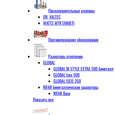
ЗОП ГРАНЛОК
Штуцер с накидной гайкой для счётчи
ЧАЗ (двухдисковые)
Предохранительные клапаны
OR, VALTEC
WATTS MTR EMMETI
Противопожарное оборудование
Радиаторы отопления
GLOBAL
GLOBAL BI STYLE EXTRA 500 биметалл
GLOBAL Iseo 500
GLOBAL ISEO-350
RIFAR биметаллические радиаторы
RIFAR Base
Показать все
RIFAR Base 200
RIFAR Base 350
RIFAR Base 500