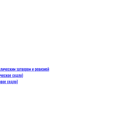
лическим затвором и ревизией
ческое седло)
вое седло)
макс=110
 300 С)