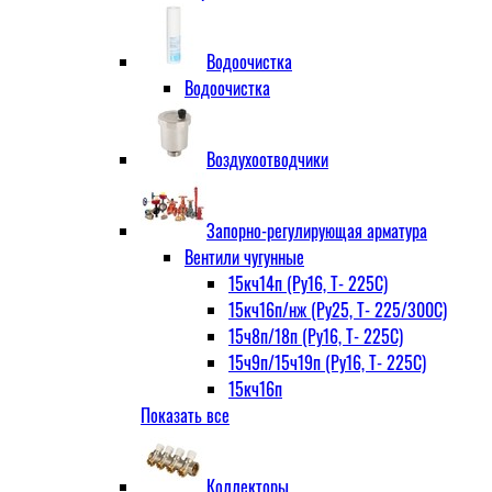
Водоочистка
Водоочистка
Воздухоотводчики
Запорно-регулирующая арматура
Вентили чугунные
15кч14п (Ру16, Т- 225С)
15кч16п/нж (Ру25, Т- 225/300С)
15ч8п/18п (Ру16, Т- 225С)
15ч9п/15ч19п (Ру16, Т- 225С)
15кч16п
Показать все
нж Ру25, Т- 225
300С
15ч9п
Коллекторы