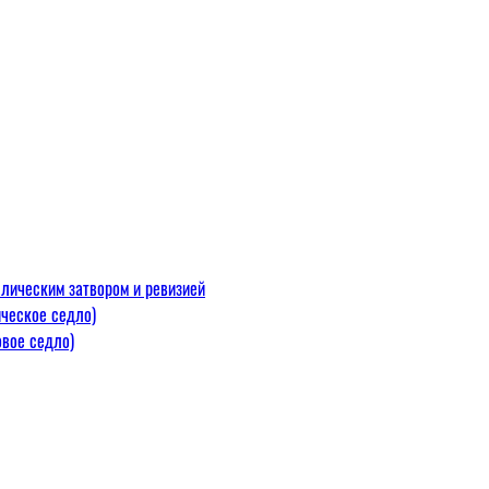
лическим затвором и ревизией
ческое седло)
вое седло)
макс=110
 300 С)