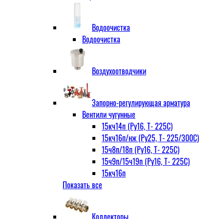
Водоочистка
Водоочистка
Воздухоотводчики
Запорно-регулирующая арматура
Вентили чугунные
15кч14п (Ру16, Т- 225С)
15кч16п/нж (Ру25, Т- 225/300С)
15ч8п/18п (Ру16, Т- 225С)
15ч9п/15ч19п (Ру16, Т- 225С)
15кч16п
Показать все
нж Ру25, Т- 225
300С
15ч9п
Коллекторы