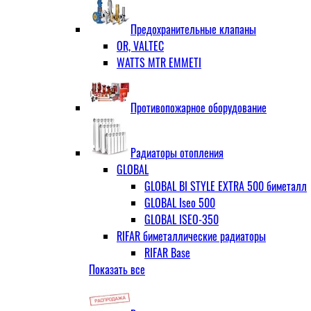
ЗОП ГРАНЛОК
Штуцер с накидной гайкой для счётчи
ЧАЗ (двухдисковые)
Предохранительные клапаны
OR, VALTEC
WATTS MTR EMMETI
Противопожарное оборудование
Радиаторы отопления
GLOBAL
GLOBAL BI STYLE EXTRA 500 биметалл
GLOBAL Iseo 500
GLOBAL ISEO-350
RIFAR биметаллические радиаторы
RIFAR Base
Показать все
RIFAR Base 200
RIFAR Base 350
RIFAR Base 500