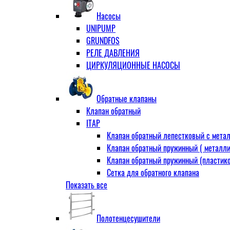
Муфта переходная
Насосы
Ниппель прямой
UNIPUMP
Ниппель-переходник
GRUNDFOS
Переходник ВН
РЕЛЕ ДАВЛЕНИЯ
Переходник НВ (футорка)
ЦИРКУЛЯЦИОННЫЕ НАСОСЫ
Сгон
НР-НР
Прямой
Обратные клапаны
Угловой
Клапан обратный
Тройник
ITAP
Тройник переходной
Клапан обратный лепестковый с метал
Тройник равный
Клапан обратный пружинный ( металли
Угольник
Клапан обратный пружинный (пластико
ВВ
Сетка для обратного клапана
ВН
Показать все
VALTEC
НР
АДЛ
Удлинитель
CV16 Корпус-чугун , диск-нерж PN16 Т
Удлинитель потока для радиатора
Полотенцесушители
RD30 Корпус/диск - чугун РN16 (Тмакс
Штуцер для присодинения шланга