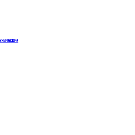
хнические
м
льных порталов
льных порталов