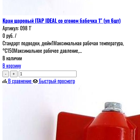
Кран шаровый ITAP IDEAL со сгоном бабочка 1" (уп 6шт)
Артикул:
098 1'
0
руб.
/
Стандарт подводки, дюйм1Максимальная рабочая температура,
°С150Максимальное рабочее давление,...
В наличии
В корзину
-
+
В сравнение
Быстрый просмотр