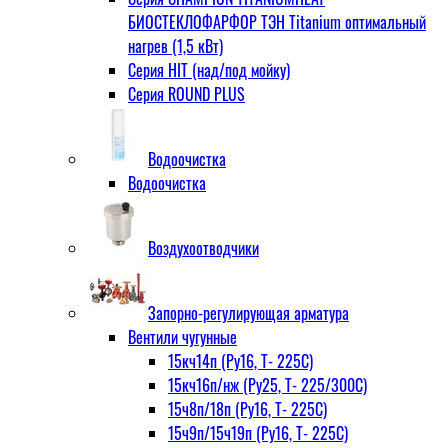
БИОСТЕКЛОФАРФОР ТЭН Titanium оптимальный
нагрев (1,5 кВт)
Серия HIT (над/под мойку)
Серия ROUND PLUS
Водоочистка
Водоочистка
Воздухоотводчики
Запорно-регулирующая арматура
Вентили чугунные
15кч14п (Ру16, Т- 225С)
15кч16п/нж (Ру25, Т- 225/300С)
15ч8п/18п (Ру16, Т- 225С)
15ч9п/15ч19п (Ру16, Т- 225С)