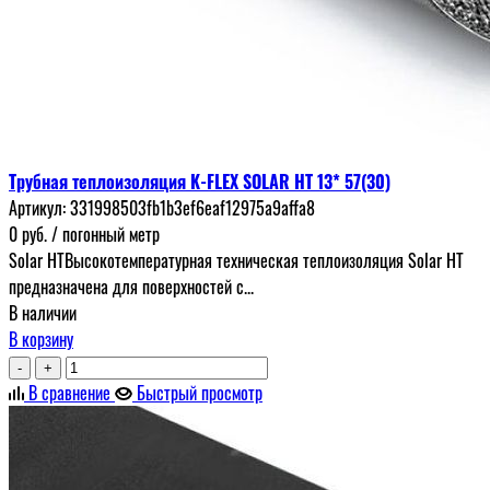
Трубная теплоизоляция K-FLEX SOLAR HT 13* 57(30)
Артикул:
331998503fb1b3ef6eaf12975a9affa8
0
руб.
/ погонный метр
Solar HTВысокотемпературная техническая теплоизоляция Solar HT
предназначена для поверхностей с...
В наличии
В корзину
-
+
В сравнение
Быстрый просмотр