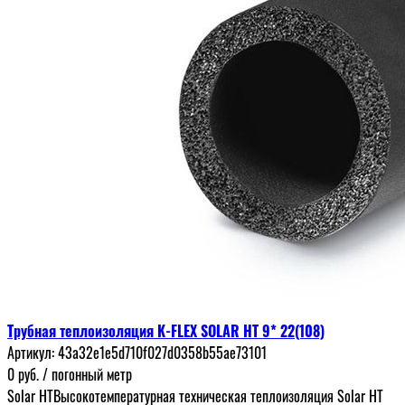
Трубная теплоизоляция K-FLEX SOLAR HT 9* 22(108)
Артикул:
43a32e1e5d710f027d0358b55ae73101
0
руб.
/ погонный метр
Solar HTВысокотемпературная техническая теплоизоляция Solar HT