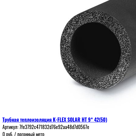
Трубная теплоизоляция K-FLEX SOLAR HT 9* 42(50)
Артикул:
7fe3792c471832d76e92aa48d7d0567e
0
руб.
/ погонный метр