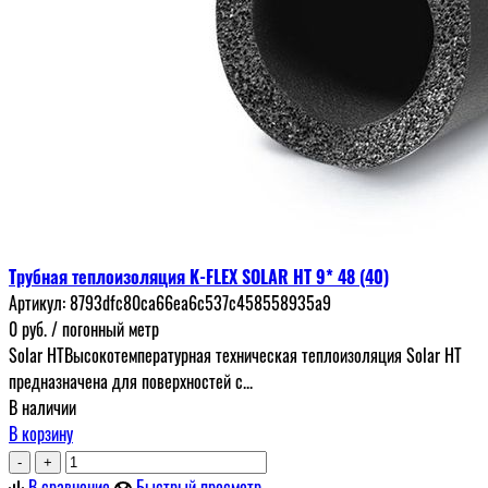
Трубная теплоизоляция K-FLEX SOLAR HT 9* 48 (40)
Артикул:
8793dfc80ca66ea6c537c458558935a9
0
руб.
/ погонный метр
Solar HTВысокотемпературная техническая теплоизоляция Solar HT
предназначена для поверхностей с...
В наличии
В корзину
-
+
В сравнение
Быстрый просмотр