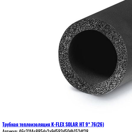
Трубная теплоизоляция K-FLEX SOLAR HT 9* 76(26)
Артикул:
46c31f4c885da2a9d593d50db152df28