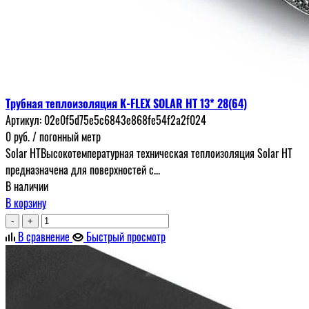
Трубная теплоизоляция K-FLEX SOLAR HT 13* 28(64)
Артикул:
02e0f5d75e5c6843e868fe54f2a2f024
0
руб.
/ погонный метр
Solar HTВысокотемпературная техническая теплоизоляция Solar HT
предназначена для поверхностей с...
В наличии
В корзину
-
+
В сравнение
Быстрый просмотр