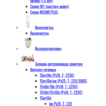
нагрев (1,5 кВт)
Серия HIT (над/под мойку)
Серия ROUND PLUS
Водоочистка
Водоочистка
Воздухоотводчики
Запорно-регулирующая арматура
Вентили чугунные
15кч14п (Ру16, Т- 225С)
15кч16п/нж (Ру25, Т- 225/300С)
15ч8п/18п (Ру16, Т- 225С)
15ч9п/15ч19п (Ру16, Т- 225С)
15кч16п
нж Ру25, Т- 225