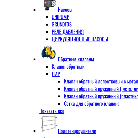
Муфта переходная
Насосы
Ниппель прямой
UNIPUMP
Ниппель-переходник
GRUNDFOS
Переходник ВН
РЕЛЕ ДАВЛЕНИЯ
Переходник НВ (футорка)
ЦИРКУЛЯЦИОННЫЕ НАСОСЫ
Сгон
НР-НР
Прямой
Обратные клапаны
Угловой
Клапан обратный
Тройник
ITAP
Тройник переходной
Клапан обратный лепестковый с метал
Тройник равный
Клапан обратный пружинный ( металли
Угольник
Клапан обратный пружинный (пластико
ВВ
Сетка для обратного клапана
ВН
Показать все
VALTEC
НР
АДЛ
Удлинитель
CV16 Корпус-чугун , диск-нерж PN16 Т
Удлинитель потока для радиатора
Полотенцесушители
RD30 Корпус/диск - чугун РN16 (Тмакс
Штуцер для присодинения шланга