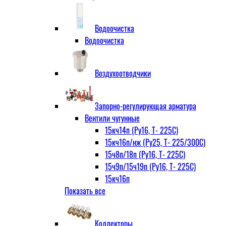
Водоочистка
Водоочистка
Воздухоотводчики
Запорно-регулирующая арматура
Вентили чугунные
15кч14п (Ру16, Т- 225С)
15кч16п/нж (Ру25, Т- 225/300С)
15ч8п/18п (Ру16, Т- 225С)
15ч9п/15ч19п (Ру16, Т- 225С)
15кч16п
Показать все
нж Ру25, Т- 225
300С
15ч9п
Коллекторы