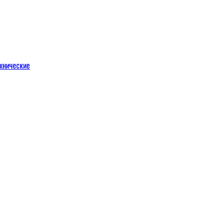
хнические
м
льных порталов
льных порталов