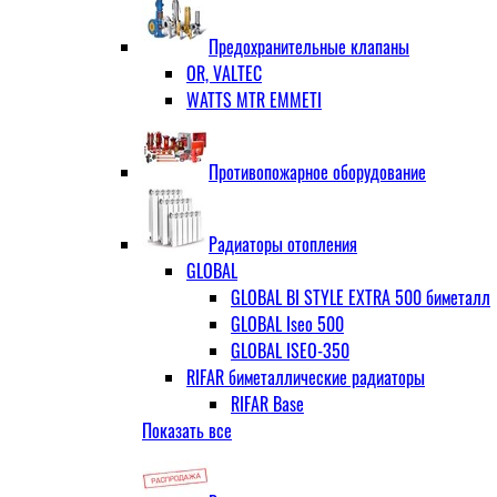
ЗОП ГРАНЛОК
Штуцер с накидной гайкой для счётчи
ЧАЗ (двухдисковые)
Предохранительные клапаны
OR, VALTEC
WATTS MTR EMMETI
Противопожарное оборудование
Радиаторы отопления
GLOBAL
GLOBAL BI STYLE EXTRA 500 биметалл
GLOBAL Iseo 500
GLOBAL ISEO-350
RIFAR биметаллические радиаторы
RIFAR Base
Показать все
RIFAR Base 200
RIFAR Base 350
RIFAR Base 500