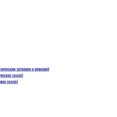
лическим затвором и ревизией
ческое седло)
вое седло)
макс=110
 300 С)