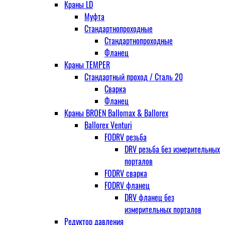
Краны LD
Муфта
Стандартнопроходные
Стандартнопроходные
Фланец
Краны TEMPER
Стандартный проход / Cталь 20
Сварка
Фланец
Краны BROEN Ballomax & Ballorex
Ballorex Venturi
FODRV резьба
DRV резьба без измерительных
порталов
FODRV сварка
FODRV фланец
DRV фланец без
измерительных порталов
Редуктор давления