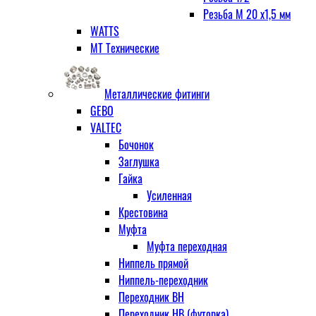
Резьба М 20 х1,5 мм
WATTS
МТ Технические
Металлические фитинги
GEBO
VALTEC
Бочонок
Заглушка
Гайка
Усиленная
Крестовина
Муфта
Муфта переходная
Ниппель прямой
Ниппель-переходник
Переходник ВН
Переходник НВ (футорка)