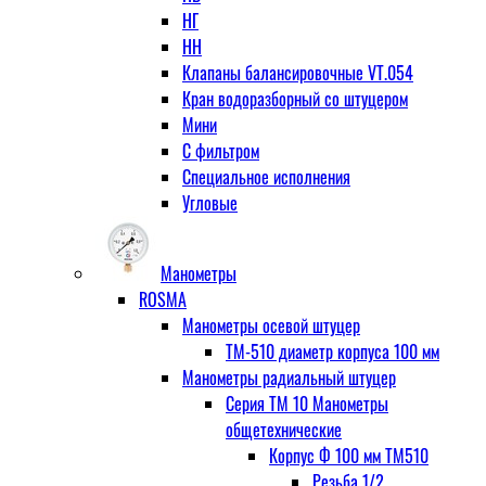
НГ
НН
Клапаны балансировочные VT.054
Кран водоразборный со штуцером
Мини
С фильтром
Специальное исполнения
Угловые
Манометры
ROSMA
Манометры осевой штуцер
ТМ-510 диаметр корпуса 100 мм
Манометры радиальный штуцер
Серия ТМ 10 Манометры
общетехнические
Корпус Ф 100 мм ТМ510
Резьба 1/2