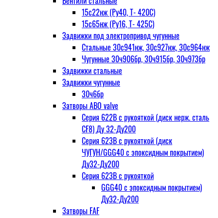
Вентили стальные
15с22нж (Ру40, Т- 420С)
15с65нж (Ру16, Т- 425С)
Задвижки под электропривод чугунные
Стальные 30с941нж, 30с927нж, 30с964нж
Чугунные 30ч906бр, 30ч915бр, 30ч973бр
Задвижки стальные
Задвижки чугунные
30ч6бр
Затворы ABO valve
Серия 622В с рукояткой (диск нерж. сталь
CF8) Ду 32-Ду200
Серия 623В с рукояткой (диск
ЧУГУН/GGG40 с эпоксидным покрытием)
Ду32-Ду200
Серия 623В с рукояткой
GGG40 с эпоксидным покрытием)
Ду32-Ду200
Затворы FAF