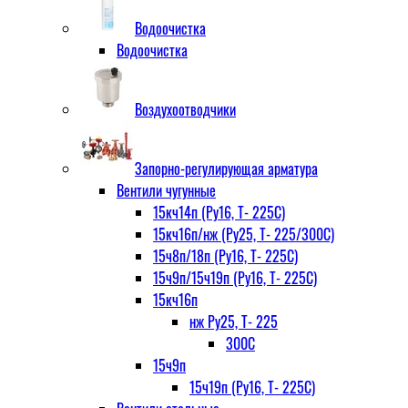
Водоочистка
Водоочистка
Воздухоотводчики
Запорно-регулирующая арматура
Вентили чугунные
15кч14п (Ру16, Т- 225С)
15кч16п/нж (Ру25, Т- 225/300С)
15ч8п/18п (Ру16, Т- 225С)
15ч9п/15ч19п (Ру16, Т- 225С)
15кч16п
нж Ру25, Т- 225
300С
15ч9п
15ч19п (Ру16, Т- 225С)