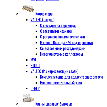
Коллекторы
VALTEC (Латунь)
С выходом на евроконус
С отсечными кранами
С регулированными вентилями
В сборе. Выходы 3/4 под евроконус
Со встроенным расходомерами
Нерегулируемые коллекторы
MVI
STOUT
VALTEC (Из нержавеющий стали)
Комплектующие для коллекторных систем
Насосно-смесительный узел
СЕВЕР
Краны шаровые бытовые