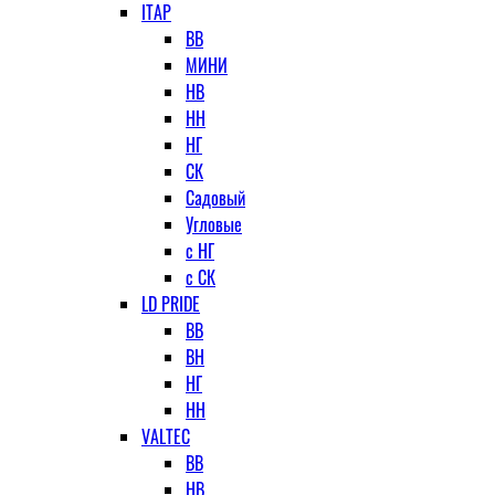
ITAP
ВВ
МИНИ
НВ
НН
НГ
СК
Садовый
Угловые
с НГ
с СК
LD PRIDE
ВВ
ВН
НГ
НН
VALTEC
ВВ
НВ