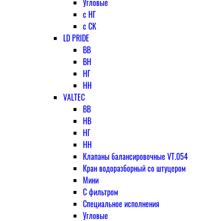
Угловые
с НГ
с СК
LD PRIDE
ВВ
ВН
НГ
НН
VALTEC
ВВ
НВ
НГ
НН
Клапаны балансировочные VT.054
Кран водоразборный со штуцером
Мини
С фильтром
Специальное исполнения
Угловые