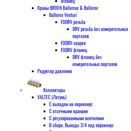
Фланец
Краны BROEN Ballomax & Ballorex
Ballorex Venturi
FODRV резьба
DRV резьба без измерительных
порталов
FODRV сварка
FODRV фланец
DRV фланец без
измерительных порталов
Редуктор давления
Коллекторы
VALTEC (Латунь)
С выходом на евроконус
С отсечными кранами
С регулированными вентилями
В сборе. Выходы 3/4 под евроконус