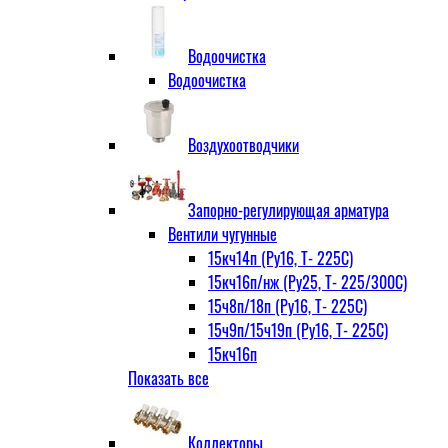
Водоочистка
Водоочистка
Воздухоотводчики
Запорно-регулирующая арматура
Вентили чугунные
15кч14п (Ру16, Т- 225С)
15кч16п/нж (Ру25, Т- 225/300С)
15ч8п/18п (Ру16, Т- 225С)
15ч9п/15ч19п (Ру16, Т- 225С)
15кч16п
Показать все
нж Ру25, Т- 225
300С
15ч9п
Коллекторы