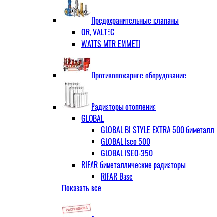
ЗОП ГРАНЛОК
Штуцер с накидной гайкой для счётчи
ЧАЗ (двухдисковые)
Предохранительные клапаны
OR, VALTEC
WATTS MTR EMMETI
Противопожарное оборудование
Радиаторы отопления
GLOBAL
GLOBAL BI STYLE EXTRA 500 биметалл
GLOBAL Iseo 500
GLOBAL ISEO-350
RIFAR биметаллические радиаторы
RIFAR Base
Показать все
RIFAR Base 200
RIFAR Base 350
RIFAR Base 500