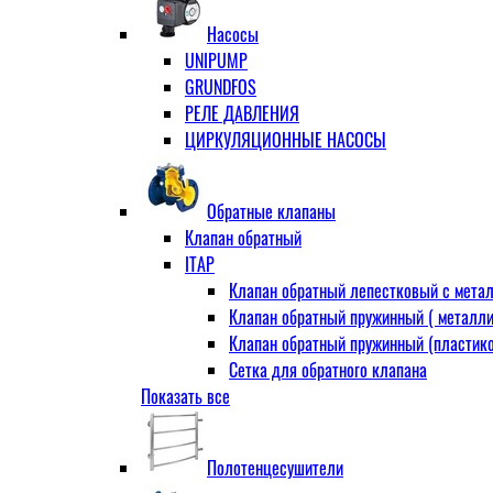
Муфта переходная
Насосы
Ниппель прямой
UNIPUMP
Ниппель-переходник
GRUNDFOS
Переходник ВН
РЕЛЕ ДАВЛЕНИЯ
Переходник НВ (футорка)
ЦИРКУЛЯЦИОННЫЕ НАСОСЫ
Сгон
НР-НР
Прямой
Обратные клапаны
Угловой
Клапан обратный
Тройник
ITAP
Тройник переходной
Клапан обратный лепестковый с метал
Тройник равный
Клапан обратный пружинный ( металли
Угольник
Клапан обратный пружинный (пластико
ВВ
Сетка для обратного клапана
ВН
Показать все
VALTEC
НР
АДЛ
Удлинитель
CV16 Корпус-чугун , диск-нерж PN16 Т
Удлинитель потока для радиатора
Полотенцесушители
RD30 Корпус/диск - чугун РN16 (Тмакс
Штуцер для присодинения шланга