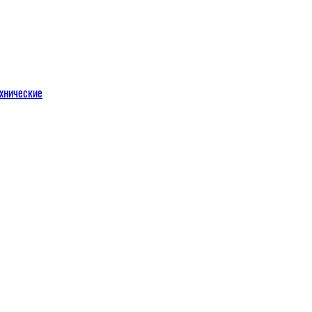
хнические
м
льных порталов
льных порталов