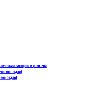
лическим затвором и ревизией
ческое седло)
вое седло)
макс=110
 300 С)