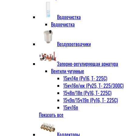
Водоочистка
Водоочистка
Воздухоотводчики
Запорно-регулирующая арматура
Вентили чугунные
15кч14п (Ру16, Т- 225С)
15кч16п/нж (Ру25, Т- 225/300С)
15ч8п/18п (Ру16, Т- 225С)
15ч9п/15ч19п (Ру16, Т- 225С)
15кч16п
Показать все
нж Ру25, Т- 225
300С
15ч9п
Коллекторы