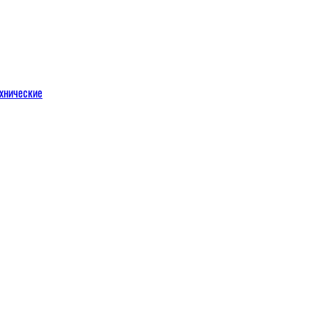
хнические
м
льных порталов
льных порталов