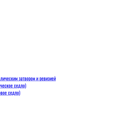
лическим затвором и ревизией
ческое седло)
вое седло)
макс=110
 300 С)