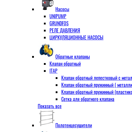
Муфта переходная
Насосы
Ниппель прямой
UNIPUMP
Ниппель-переходник
GRUNDFOS
Переходник ВН
РЕЛЕ ДАВЛЕНИЯ
Переходник НВ (футорка)
ЦИРКУЛЯЦИОННЫЕ НАСОСЫ
Сгон
НР-НР
Прямой
Обратные клапаны
Угловой
Клапан обратный
Тройник
ITAP
Тройник переходной
Клапан обратный лепестковый с метал
Тройник равный
Клапан обратный пружинный ( металли
Угольник
Клапан обратный пружинный (пластико
ВВ
Сетка для обратного клапана
ВН
Показать все
VALTEC
НР
АДЛ
Удлинитель
CV16 Корпус-чугун , диск-нерж PN16 Т
Удлинитель потока для радиатора
Полотенцесушители
RD30 Корпус/диск - чугун РN16 (Тмакс
Штуцер для присодинения шланга