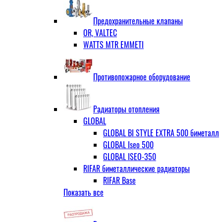
ЗОП ГРАНЛОК
Штуцер с накидной гайкой для счётчи
ЧАЗ (двухдисковые)
Предохранительные клапаны
OR, VALTEC
WATTS MTR EMMETI
Противопожарное оборудование
Радиаторы отопления
GLOBAL
GLOBAL BI STYLE EXTRA 500 биметалл
GLOBAL Iseo 500
GLOBAL ISEO-350
RIFAR биметаллические радиаторы
RIFAR Base
Показать все
RIFAR Base 200
RIFAR Base 350
RIFAR Base 500