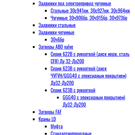
Задвижки под электропривод чугунные
Стальные 30с941нж, 30с927нж, 30с964нж
Чугунные 30ч906бр, 30ч915бр, 30ч973бр
Задвижки стальные
Задвижки чугунные
30ч6бр
Затворы ABO valve
Серия 622В с рукояткой (диск нерж. сталь
CF8) Ду 32-Ду200
Серия 623В с рукояткой (диск
ЧУГУН/GGG40 с эпоксидным покрытием)
Ду32-Ду200
Серия 623В с рукояткой
GGG40 с эпоксидным покрытием)
Ду32-Ду200
Затворы FAF
Краны LD
Муфта
Стандартнопроходные