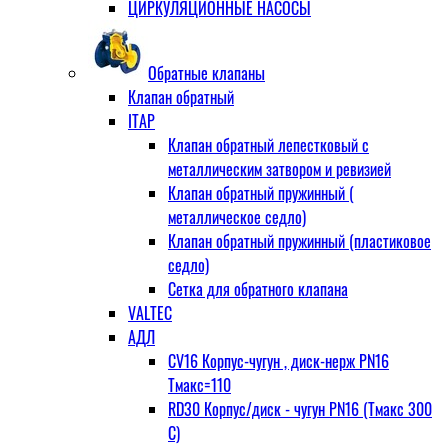
ЦИРКУЛЯЦИОННЫЕ НАСОСЫ
Обратные клапаны
Клапан обратный
ITAP
Клапан обратный лепестковый с
металлическим затвором и ревизией
Клапан обратный пружинный (
металлическое седло)
Клапан обратный пружинный (пластиковое
седло)
Сетка для обратного клапана
VALTEC
АДЛ
CV16 Корпус-чугун , диск-нерж PN16
Тмакс=110
RD30 Корпус/диск - чугун РN16 (Тмакс 300
С)