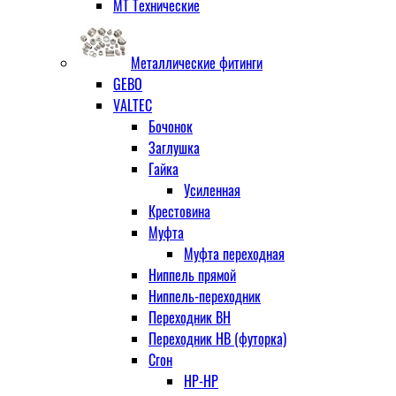
МТ Технические
Металлические фитинги
GEBO
VALTEC
Бочонок
Заглушка
Гайка
Усиленная
Крестовина
Муфта
Муфта переходная
Ниппель прямой
Ниппель-переходник
Переходник ВН
Переходник НВ (футорка)
Сгон
НР-НР