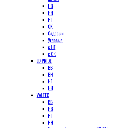
НВ
НН
НГ
СК
Садовый
Угловые
с НГ
с СК
LD PRIDE
ВВ
ВН
НГ
НН
VALTEC
ВВ
НВ
НГ
НН