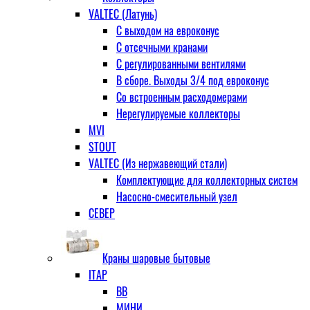
VALTEC (Латунь)
С выходом на евроконус
С отсечными кранами
С регулированными вентилями
В сборе. Выходы 3/4 под евроконус
Со встроенным расходомерами
Нерегулируемые коллекторы
MVI
STOUT
VALTEC (Из нержавеющий стали)
Комплектующие для коллекторных систем
Насосно-смесительный узел
СЕВЕР
Краны шаровые бытовые
ITAP
ВВ
МИНИ