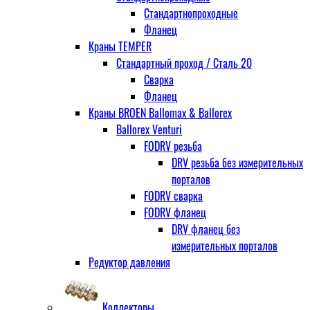
Стандартнопроходные
Фланец
Краны TEMPER
Стандартный проход / Cталь 20
Сварка
Фланец
Краны BROEN Ballomax & Ballorex
Ballorex Venturi
FODRV резьба
DRV резьба без измерительных
порталов
FODRV сварка
FODRV фланец
DRV фланец без
измерительных порталов
Редуктор давления
Коллекторы