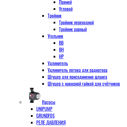
Прямой
Угловой
Тройник
Тройник переходной
Тройник равный
Угольник
ВВ
ВН
НР
Удлинитель
Удлинитель потока для радиатора
Штуцер для присодинения шланга
Штуцер с накидной гайкой для счётчиков
Насосы
UNIPUMP
GRUNDFOS
РЕЛЕ ДАВЛЕНИЯ