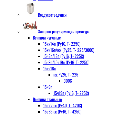
Воздухоотводчики
Запорно-регулирующая арматура
Вентили чугунные
15кч14п (Ру16, Т- 225С)
15кч16п/нж (Ру25, Т- 225/300С)
15ч8п/18п (Ру16, Т- 225С)
15ч9п/15ч19п (Ру16, Т- 225С)
15кч16п
нж Ру25, Т- 225
300С
15ч9п
15ч19п (Ру16, Т- 225С)
Вентили стальные
15с22нж (Ру40, Т- 420С)
15с65нж (Ру16, Т- 425С)