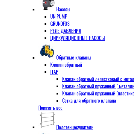
Муфта переходная
Насосы
Ниппель прямой
UNIPUMP
Ниппель-переходник
GRUNDFOS
Переходник ВН
РЕЛЕ ДАВЛЕНИЯ
Переходник НВ (футорка)
ЦИРКУЛЯЦИОННЫЕ НАСОСЫ
Сгон
НР-НР
Прямой
Обратные клапаны
Угловой
Клапан обратный
Тройник
ITAP
Тройник переходной
Клапан обратный лепестковый с метал
Тройник равный
Клапан обратный пружинный ( металли
Угольник
Клапан обратный пружинный (пластико
ВВ
Сетка для обратного клапана
ВН
Показать все
VALTEC
НР
АДЛ
Удлинитель
CV16 Корпус-чугун , диск-нерж PN16 Т
Удлинитель потока для радиатора
Полотенцесушители
RD30 Корпус/диск - чугун РN16 (Тмакс
Штуцер для присодинения шланга