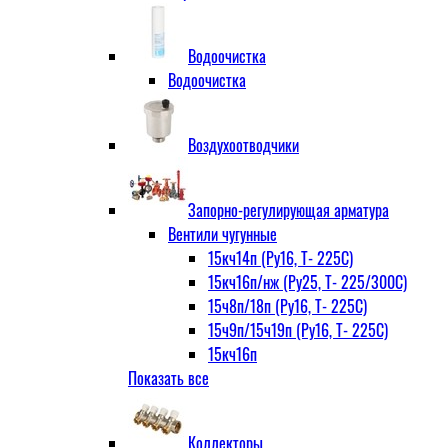
Водоочистка
Водоочистка
Воздухоотводчики
Запорно-регулирующая арматура
Вентили чугунные
15кч14п (Ру16, Т- 225С)
15кч16п/нж (Ру25, Т- 225/300С)
15ч8п/18п (Ру16, Т- 225С)
15ч9п/15ч19п (Ру16, Т- 225С)
15кч16п
Показать все
нж Ру25, Т- 225
300С
15ч9п
Коллекторы