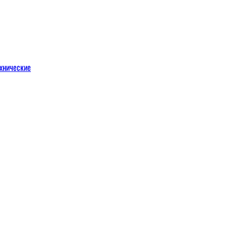
хнические
м
льных порталов
льных порталов