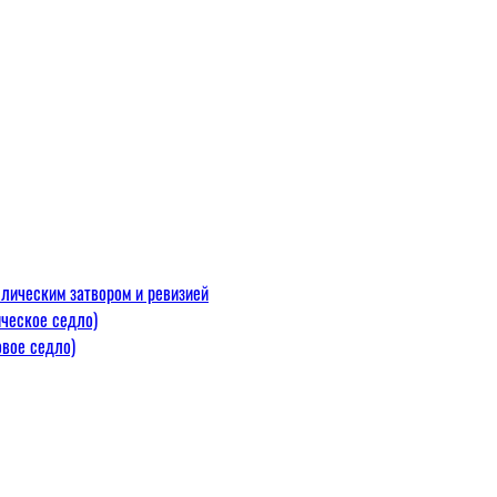
лическим затвором и ревизией
ческое седло)
вое седло)
макс=110
 300 С)