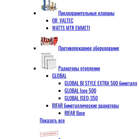
ЗОП ГРАНЛОК
Штуцер с накидной гайкой для счётчи
ЧАЗ (двухдисковые)
Предохранительные клапаны
OR, VALTEC
WATTS MTR EMMETI
Противопожарное оборудование
Радиаторы отопления
GLOBAL
GLOBAL BI STYLE EXTRA 500 биметалл
GLOBAL Iseo 500
GLOBAL ISEO-350
RIFAR биметаллические радиаторы
RIFAR Base
Показать все
RIFAR Base 200
RIFAR Base 350
RIFAR Base 500