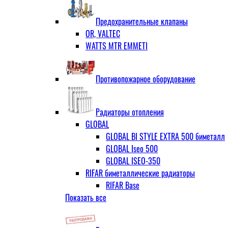
ЗОП ГРАНЛОК
Штуцер с накидной гайкой для счётчи
ЧАЗ (двухдисковые)
Предохранительные клапаны
OR, VALTEC
WATTS MTR EMMETI
Противопожарное оборудование
Радиаторы отопления
GLOBAL
GLOBAL BI STYLE EXTRA 500 биметалл
GLOBAL Iseo 500
GLOBAL ISEO-350
RIFAR биметаллические радиаторы
RIFAR Base
Показать все
RIFAR Base 200
RIFAR Base 350
RIFAR Base 500