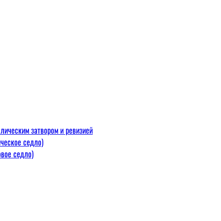
лическим затвором и ревизией
ческое седло)
вое седло)
макс=110
 300 С)