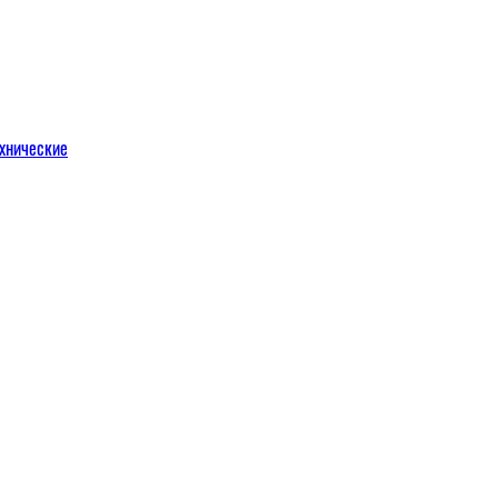
хнические
м
льных порталов
льных порталов