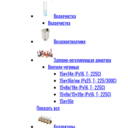
Водоочистка
Водоочистка
Воздухоотводчики
Запорно-регулирующая арматура
Вентили чугунные
15кч14п (Ру16, Т- 225С)
15кч16п/нж (Ру25, Т- 225/300С)
15ч8п/18п (Ру16, Т- 225С)
15ч9п/15ч19п (Ру16, Т- 225С)
15кч16п
Показать все
нж Ру25, Т- 225
300С
15ч9п
Коллекторы