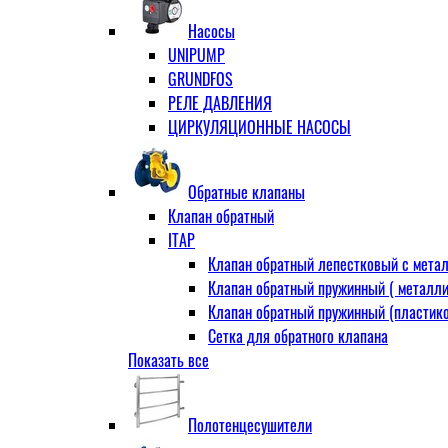
Муфта переходная
Насосы
Ниппель прямой
UNIPUMP
Ниппель-переходник
GRUNDFOS
Переходник ВН
РЕЛЕ ДАВЛЕНИЯ
Переходник НВ (футорка)
ЦИРКУЛЯЦИОННЫЕ НАСОСЫ
Сгон
НР-НР
Прямой
Обратные клапаны
Угловой
Клапан обратный
Тройник
ITAP
Тройник переходной
Клапан обратный лепестковый с метал
Тройник равный
Клапан обратный пружинный ( металли
Угольник
Клапан обратный пружинный (пластико
ВВ
Сетка для обратного клапана
ВН
Показать все
VALTEC
НР
АДЛ
Удлинитель
CV16 Корпус-чугун , диск-нерж PN16 Т
Удлинитель потока для радиатора
Полотенцесушители
RD30 Корпус/диск - чугун РN16 (Тмакс
Штуцер для присодинения шланга