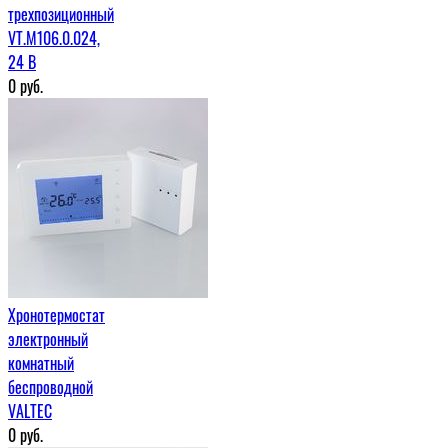
трехпозиционный
VT.M106.0.024,
24 В
0
руб.
Хронотермостат
электронный
комнатный
беспроводной
VALTEC
0
руб.