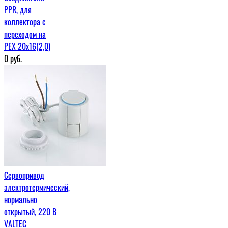
PPR, для
коллектора с
переходом на
РЕХ 20х16(2,0)
0
руб.
Сервопривод
электротермический,
нормально
открытый, 220 В
VALTEC