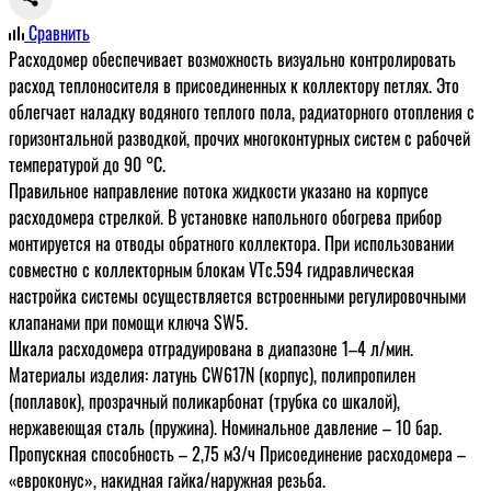
Сравнить
Расходомер обеспечивает возможность визуально контролировать
расход теплоносителя в присоединенных к коллектору петлях. Это
облегчает наладку водяного теплого пола, радиаторного отопления с
горизонтальной разводкой, прочих многоконтурных систем с рабочей
температурой до 90 °C.
Правильное направление потока жидкости указано на корпусе
расходомера стрелкой. В установке напольного обогрева прибор
монтируется на отводы обратного коллектора. При использовании
совместно с коллекторным блокам VTc.594 гидравлическая
настройка системы осуществляется встроенными регулировочными
клапанами при помощи ключа SW5.
Шкала расходомера отградуирована в диапазоне 1–4 л/мин.
Материалы изделия: латунь CW617N (корпус), полипропилен
(поплавок), прозрачный поликарбонат (трубка со шкалой),
нержавеющая сталь (пружина). Номинальное давление – 10 бар.
Пропускная способность – 2,75 м3/ч Присоединение расходомера –
«евроконус», накидная гайка/наружная резьба.