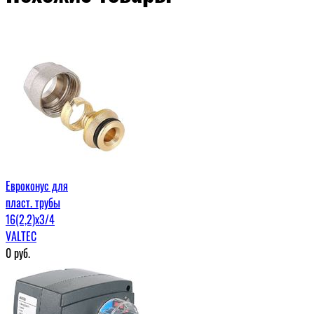
Евроконус для
пласт. трубы
16(2,2)x3/4
VALTEC
0
руб.