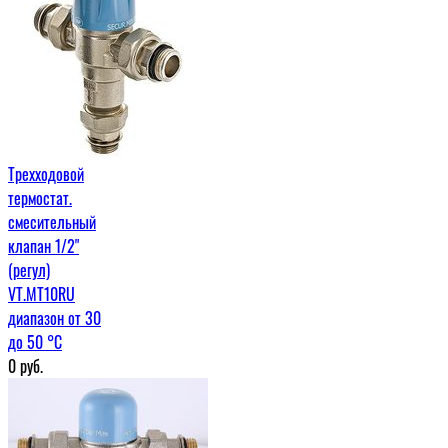
Трехходовой
термостат.
смесительный
клапан 1/2"
(регул)
VT.MT10RU
диапазон от 30
до 50 °C
0
руб.