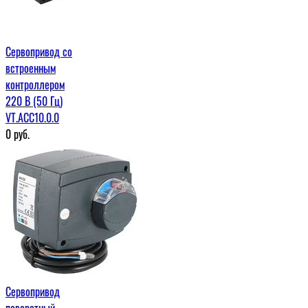
Сервопривод со
встроенным
контроллером
220 В (50 Гц)
VT.ACC10.0.0
0
руб.
Сервопривод
поворотный