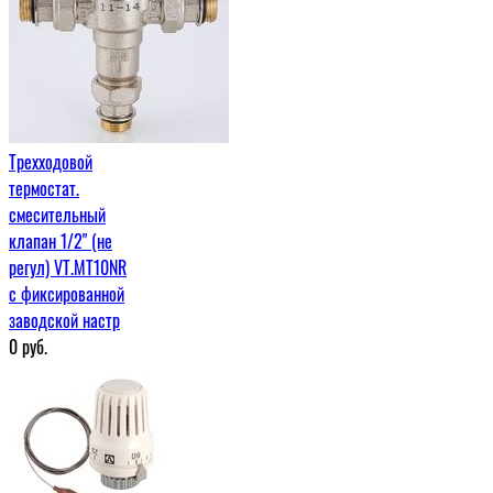
Трехходовой
термостат.
смесительный
клапан 1/2" (не
регул) VT.MT10NR
с фиксированной
заводской настр
0
руб.