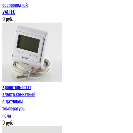
беспроводной
VALTEC
0
руб.
Хронотермостат
электр.комнатный
с датчиком
температуры
пола
0
руб.