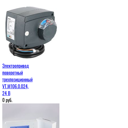
Электропривод
поворотный
трехпозиционный
VT.M106.0.024,
24 В
0
руб.