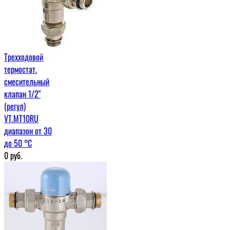
Трехходовой
термостат.
смесительный
клапан 1/2"
(регул)
VT.MT10RU
диапазон от 30
до 50 °C
0
руб.