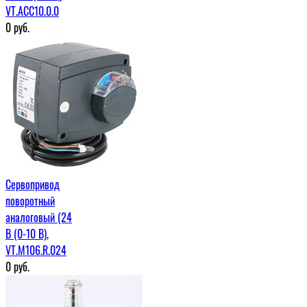
VT.ACC10.0.0
0
руб.
Сервопривод
поворотный
аналоговый (24
В (0-10 В),
VT.M106.R.024
0
руб.