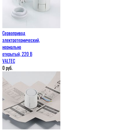
Сервопривод
электротермический,
нормально
открытый, 220 В
VALTEC
0
руб.