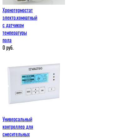
Хронотермостат
электр.комнатный
с датчиком
температуры
пола
0
руб.
Универсальный
контроллер для
смесительных