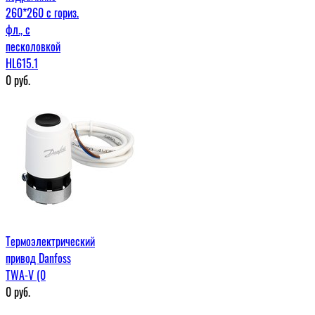
260*260 с гориз.
фл., с
песколовкой
HL615.1
0
руб.
Термоэлектрический
привод Danfoss
TWA-V (0
0
руб.