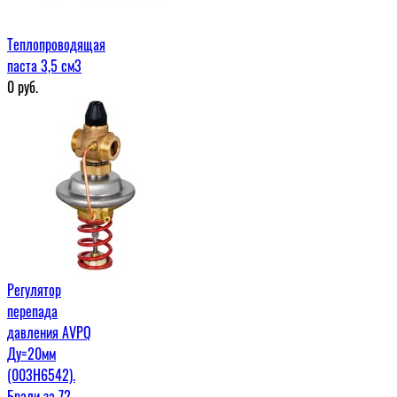
Теплопроводящая
паста 3,5 см3
0
руб.
Регулятор
перепада
давления AVPQ
Ду=20мм
(003Н6542).
Брали за 72