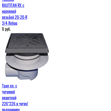
RAUTITAN RX с
наружной
резьбой 20-20-R
3/4 Rehau
0
руб.
Трап пл. с
чугунной
решеткой
226*226 в чугун/
подрамнике