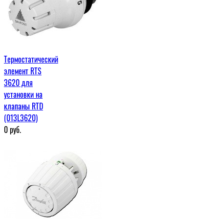
Термостатический
элемент RTS
3620 для
установки на
клапаны RTD
(013L3620)
0
руб.