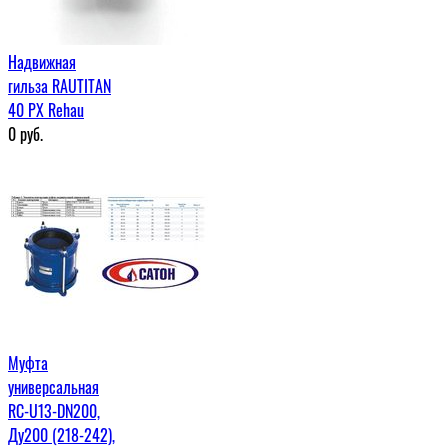
Надвижная
гильза RAUTITAN
40 PX Rehau
0
руб.
Муфта
универсальная
RC-U13-DN200,
Ду200 (218-242),