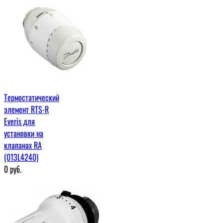
Термостатический
элемент RTS-R
Everis для
установки на
клапанах RA
(013L4240)
0
руб.