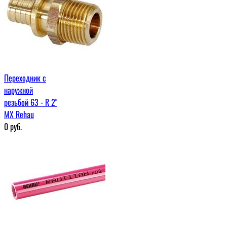
Переходник с
наружной
резьбой 63 - R 2"
МХ Rehau
0
руб.