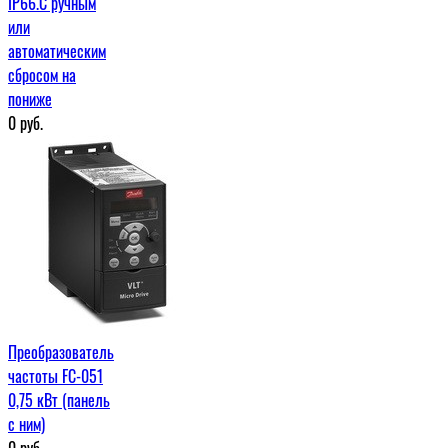
IP66.С ручным
или
автоматическим
сбросом на
пониже
0
руб.
Преобразователь
частоты FC-051
0,75 кВт (панель
с ним)
0
руб.