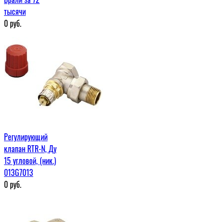
тысячи
0
руб.
Регулирующий
клапан RTR-N, Ду
15 угловой, (ник.)
013G7013
0
руб.