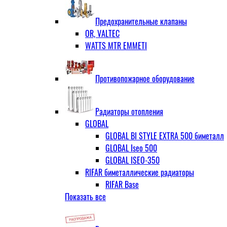
ЗОП ГРАНЛОК
Штуцер с накидной гайкой для счётчи
ЧАЗ (двухдисковые)
Предохранительные клапаны
OR, VALTEC
WATTS MTR EMMETI
Противопожарное оборудование
Радиаторы отопления
GLOBAL
GLOBAL BI STYLE EXTRA 500 биметалл
GLOBAL Iseo 500
GLOBAL ISEO-350
RIFAR биметаллические радиаторы
RIFAR Base
Показать все
RIFAR Base 200
RIFAR Base 350
RIFAR Base 500