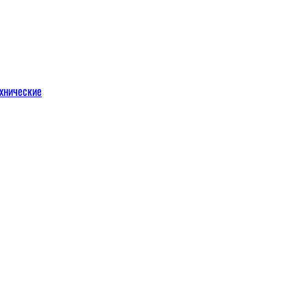
хнические
м
льных порталов
льных порталов