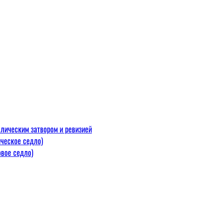
лическим затвором и ревизией
ческое седло)
вое седло)
макс=110
 300 С)