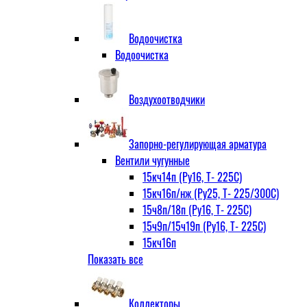
Водоочистка
Водоочистка
Воздухоотводчики
Запорно-регулирующая арматура
Вентили чугунные
15кч14п (Ру16, Т- 225С)
15кч16п/нж (Ру25, Т- 225/300С)
15ч8п/18п (Ру16, Т- 225С)
15ч9п/15ч19п (Ру16, Т- 225С)
15кч16п
Показать все
нж Ру25, Т- 225
300С
15ч9п
Коллекторы