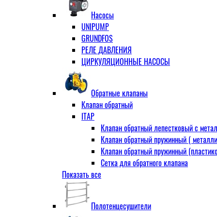
Муфта переходная
Насосы
Ниппель прямой
UNIPUMP
Ниппель-переходник
GRUNDFOS
Переходник ВН
РЕЛЕ ДАВЛЕНИЯ
Переходник НВ (футорка)
ЦИРКУЛЯЦИОННЫЕ НАСОСЫ
Сгон
НР-НР
Прямой
Обратные клапаны
Угловой
Клапан обратный
Тройник
ITAP
Тройник переходной
Клапан обратный лепестковый с метал
Тройник равный
Клапан обратный пружинный ( металли
Угольник
Клапан обратный пружинный (пластико
ВВ
Сетка для обратного клапана
ВН
Показать все
VALTEC
НР
АДЛ
Удлинитель
CV16 Корпус-чугун , диск-нерж PN16 Т
Удлинитель потока для радиатора
Полотенцесушители
RD30 Корпус/диск - чугун РN16 (Тмакс
Штуцер для присодинения шланга