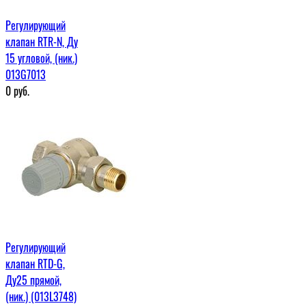
Регулирующий
клапан RTR-N, Ду
15 угловой, (ник.)
013G7013
0
руб.
Регулирующий
клапан RTD-G,
Ду25 прямой,
(ник.) (013L3748)