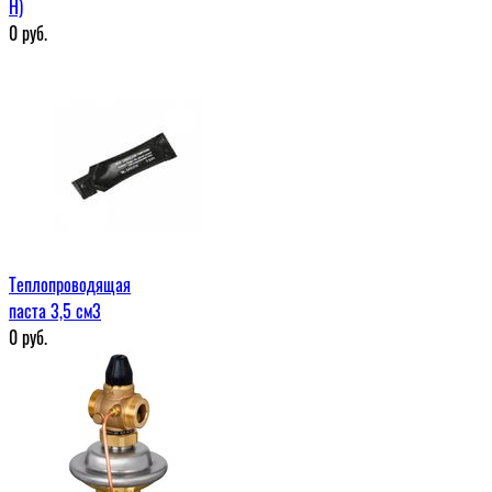
H)
0
руб.
Теплопроводящая
паста 3,5 см3
0
руб.