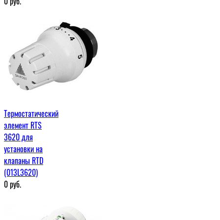
0
руб.
Термостатический
элемент RTS
3620 для
установки на
клапаны RTD
(013L3620)
0
руб.