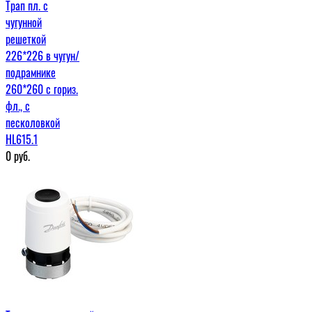
Трап пл. с
чугунной
решеткой
226*226 в чугун/
подрамнике
260*260 с гориз.
фл., с
песколовкой
HL615.1
0
руб.