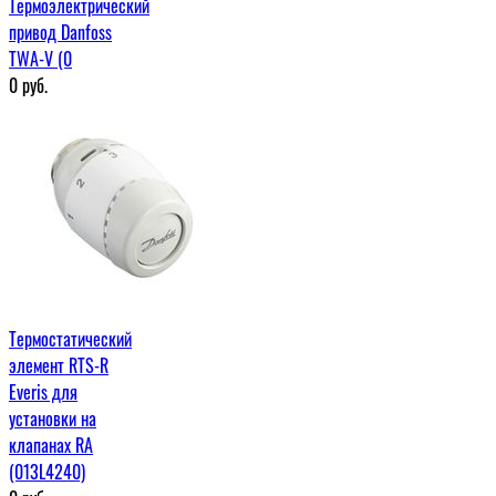
Термоэлектрический
привод Danfoss
TWA-V (0
0
руб.
Термостатический
элемент RTS-R
Everis для
установки на
клапанах RA
(013L4240)