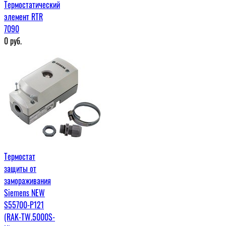
Термостатический
элемент RTR
7090
0
руб.
Термостат
защиты от
замораживания
Siemens NEW
S55700-P121
(RAK-TW.5000S-