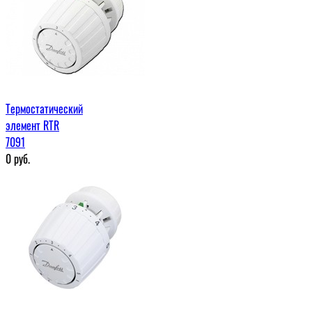
Термостатический
элемент RTR
7091
0
руб.