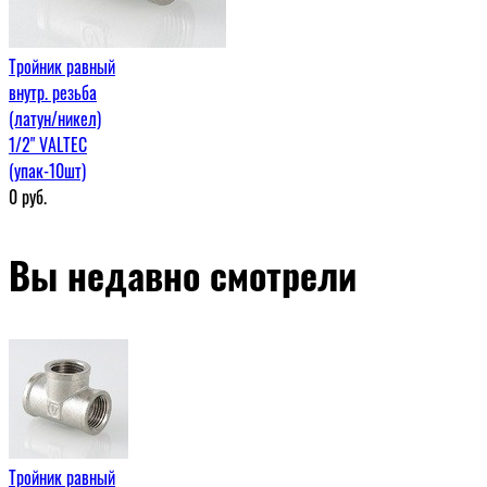
Тройник равный
внутр. резьба
(латун/никел)
1/2" VALTEC
(упак-10шт)
0
руб.
Вы недавно смотрели
Тройник равный