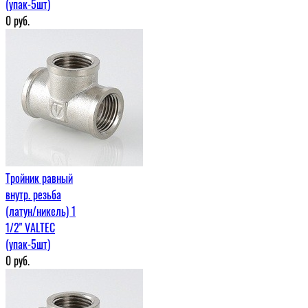
(упак-5шт)
0
руб.
Тройник равный
внутр. резьба
(латун/никель) 1
1/2" VALTEC
(упак-5шт)
0
руб.