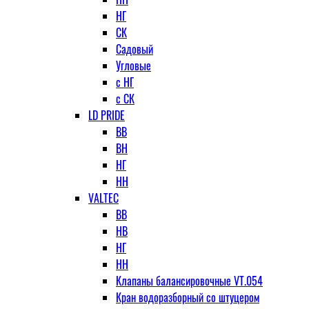
НГ
СК
Садовый
Угловые
с НГ
с СК
LD PRIDE
ВВ
ВН
НГ
НН
VALTEC
ВВ
НВ
НГ
НН
Клапаны балансировочные VT.054
Кран водоразборный со штуцером