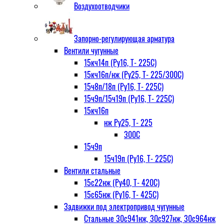
Воздухоотводчики
Запорно-регулирующая арматура
Вентили чугунные
15кч14п (Ру16, Т- 225С)
15кч16п/нж (Ру25, Т- 225/300С)
15ч8п/18п (Ру16, Т- 225С)
15ч9п/15ч19п (Ру16, Т- 225С)
15кч16п
нж Ру25, Т- 225
300С
15ч9п
15ч19п (Ру16, Т- 225С)
Вентили стальные
15с22нж (Ру40, Т- 420С)
15с65нж (Ру16, Т- 425С)
Задвижки под электропривод чугунные
Стальные 30с941нж, 30с927нж, 30с964нж