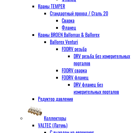
Краны TEMPER
Стандартный проход / Cталь 20
Сварка
Фланец
Краны BROEN Ballomax & Ballorex
Ballorex Venturi
FODRV резьба
DRV резьба без измерительных
порталов
FODRV сварка
FODRV фланец
DRV фланец без
измерительных порталов
Редуктор давления
Коллекторы
VALTEC (Латунь)
С выходом на евроконус