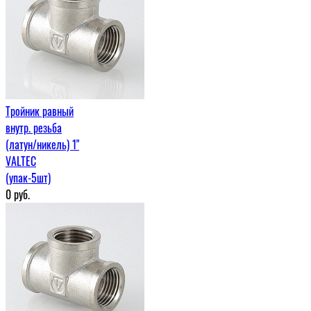
Тройник равный
внутр. резьба
(латун/никель) 1"
VALTEC
(упак-5шт)
0
руб.