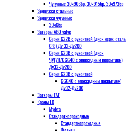
Чугунные 30ч906бр, 30ч915бр, 30ч973бр
Задвижки стальные
Задвижки чугунные
30ч6бр
Затворы ABO valve
Серия 622В с рукояткой (диск нерж. сталь
CF8) Ду 32-Ду200
Серия 623В с рукояткой (диск
ЧУГУН/GGG40 с эпоксидным покрытием)
Ду32-Ду200
Серия 623В с рукояткой
GGG40 с эпоксидным покрытием)
Ду32-Ду200
Затворы FAF
Краны LD
Муфта
Стандартнопроходные
Стандартнопроходные
Фланец