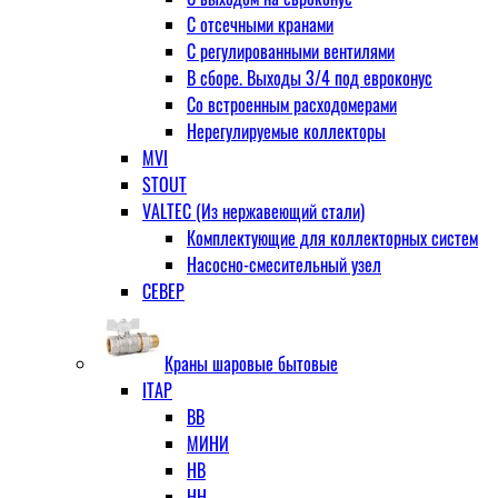
С отсечными кранами
С регулированными вентилями
В сборе. Выходы 3/4 под евроконус
Со встроенным расходомерами
Нерегулируемые коллекторы
MVI
STOUT
VALTEC (Из нержавеющий стали)
Комплектующие для коллекторных систем
Насосно-смесительный узел
СЕВЕР
Краны шаровые бытовые
ITAP
ВВ
МИНИ
НВ
НН