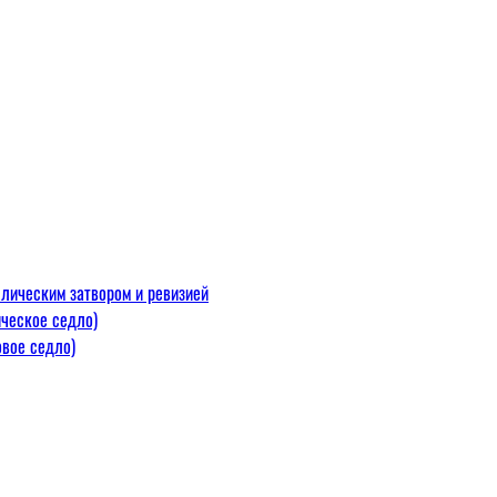
лическим затвором и ревизией
ческое седло)
вое седло)
макс=110
 300 С)