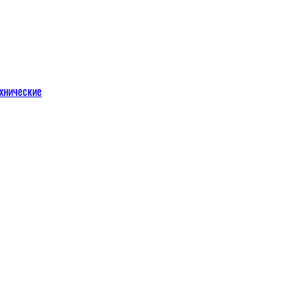
хнические
м
льных порталов
льных порталов