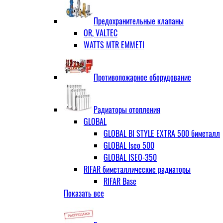
ЗОП ГРАНЛОК
Штуцер с накидной гайкой для счётчи
ЧАЗ (двухдисковые)
Предохранительные клапаны
OR, VALTEC
WATTS MTR EMMETI
Противопожарное оборудование
Радиаторы отопления
GLOBAL
GLOBAL BI STYLE EXTRA 500 биметалл
GLOBAL Iseo 500
GLOBAL ISEO-350
RIFAR биметаллические радиаторы
RIFAR Base
Показать все
RIFAR Base 200
RIFAR Base 350
RIFAR Base 500