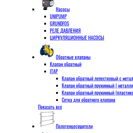
Муфта переходная
Насосы
Ниппель прямой
UNIPUMP
Ниппель-переходник
GRUNDFOS
Переходник ВН
РЕЛЕ ДАВЛЕНИЯ
Переходник НВ (футорка)
ЦИРКУЛЯЦИОННЫЕ НАСОСЫ
Сгон
НР-НР
Прямой
Обратные клапаны
Угловой
Клапан обратный
Тройник
ITAP
Тройник переходной
Клапан обратный лепестковый с метал
Тройник равный
Клапан обратный пружинный ( металли
Угольник
Клапан обратный пружинный (пластико
ВВ
Сетка для обратного клапана
ВН
Показать все
VALTEC
НР
АДЛ
Удлинитель
CV16 Корпус-чугун , диск-нерж PN16 Т
Удлинитель потока для радиатора
Полотенцесушители
RD30 Корпус/диск - чугун РN16 (Тмакс
Штуцер для присодинения шланга