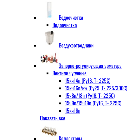
Водоочистка
Водоочистка
Воздухоотводчики
Запорно-регулирующая арматура
Вентили чугунные
15кч14п (Ру16, Т- 225С)
15кч16п/нж (Ру25, Т- 225/300С)
15ч8п/18п (Ру16, Т- 225С)
15ч9п/15ч19п (Ру16, Т- 225С)
15кч16п
Показать все
нж Ру25, Т- 225
300С
15ч9п
Коллекторы