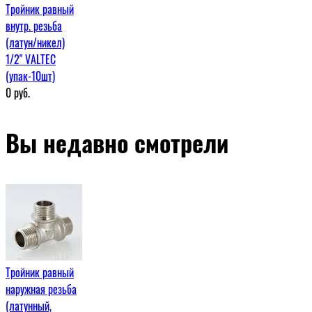
Тройник равный
внутр. резьба
(латун/никел)
1/2" VALTEC
(упак-10шт)
0
руб.
Вы недавно смотрели
Тройник равный
наружная резьба
(латунный,