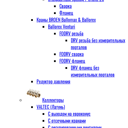
Сварка
Фланец
Краны BROEN Ballomax & Ballorex
Ballorex Venturi
FODRV резьба
DRV резьба без измерительных
порталов
FODRV сварка
FODRV фланец
DRV фланец без
измерительных порталов
Редуктор давления
Коллекторы
VALTEC (Латунь)
С выходом на евроконус
С отсечными кранами
С регулированными вентилями