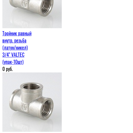
Тройник равный
внутр. резьба
(латун/никел)
3/4" VALTEC
(упак-10шт)
0
руб.