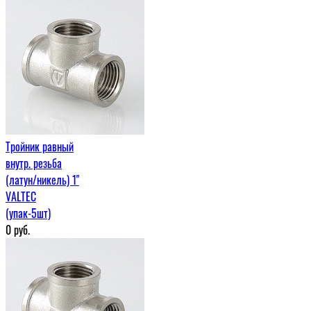
Тройник равный
внутр. резьба
(латун/никель) 1"
VALTEC
(упак-5шт)
0
руб.