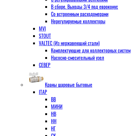
В сборе. Выходы 3/4 под евроконус
Со встроенным расходомерами
Нерегулируемые коллекторы
MVI
STOUT
VALTEC (Из нержавеющий стали)
Комплектующие для коллекторных систем
Насосно-смесительный узел
СЕВЕР
Краны шаровые бытовые
ITAP
ВВ
МИНИ
НВ
НН
НГ
СК