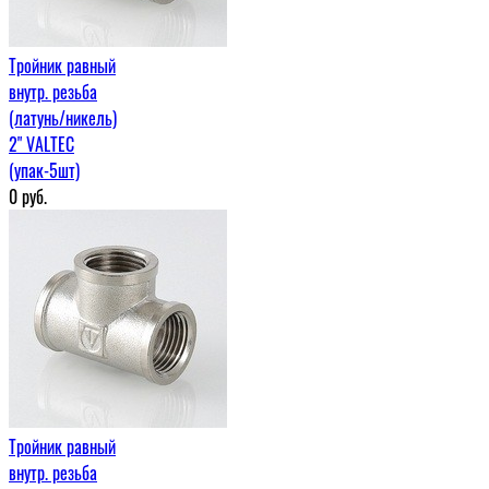
Тройник равный
внутр. резьба
(латунь/никель)
2" VALTEC
(упак-5шт)
0
руб.
Тройник равный
внутр. резьба