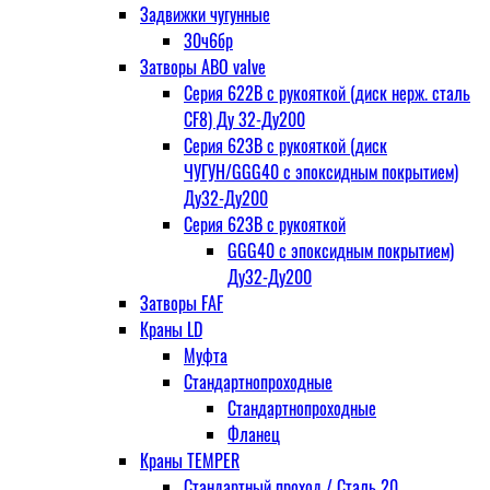
Задвижки чугунные
30ч6бр
Затворы ABO valve
Серия 622В с рукояткой (диск нерж. сталь
CF8) Ду 32-Ду200
Серия 623В с рукояткой (диск
ЧУГУН/GGG40 с эпоксидным покрытием)
Ду32-Ду200
Серия 623В с рукояткой
GGG40 с эпоксидным покрытием)
Ду32-Ду200
Затворы FAF
Краны LD
Муфта
Стандартнопроходные
Стандартнопроходные
Фланец
Краны TEMPER
Стандартный проход / Cталь 20