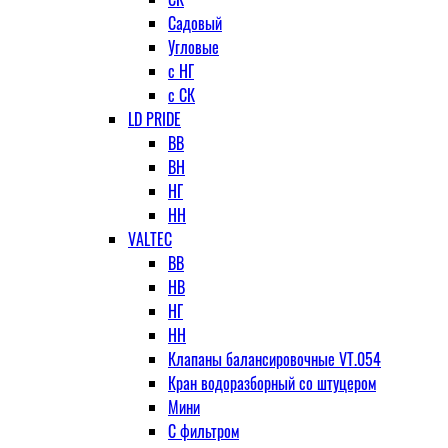
Садовый
Угловые
с НГ
с СК
LD PRIDE
ВВ
ВН
НГ
НН
VALTEC
ВВ
НВ
НГ
НН
Клапаны балансировочные VT.054
Кран водоразборный со штуцером
Мини
С фильтром