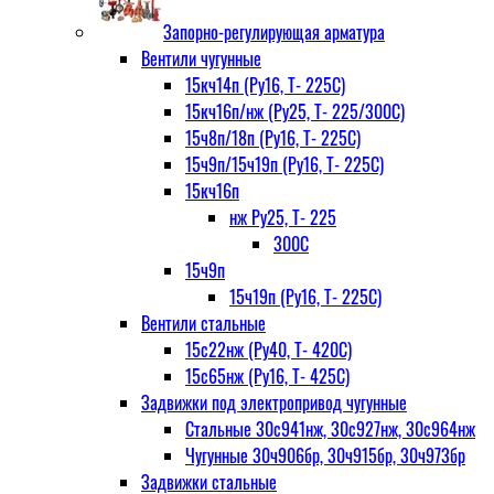
Запорно-регулирующая арматура
Вентили чугунные
15кч14п (Ру16, Т- 225С)
15кч16п/нж (Ру25, Т- 225/300С)
15ч8п/18п (Ру16, Т- 225С)
15ч9п/15ч19п (Ру16, Т- 225С)
15кч16п
нж Ру25, Т- 225
300С
15ч9п
15ч19п (Ру16, Т- 225С)
Вентили стальные
15с22нж (Ру40, Т- 420С)
15с65нж (Ру16, Т- 425С)
Задвижки под электропривод чугунные
Стальные 30с941нж, 30с927нж, 30с964нж
Чугунные 30ч906бр, 30ч915бр, 30ч973бр
Задвижки стальные