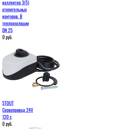
коллектор 3(5)
отопительных
контуров. В
теплоизоляции
DN 25
0
руб.
STOUT
Сервопривод 24V
120 с
0
руб.