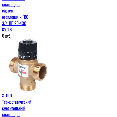
клапан для
систем
отопления и ГВС
3/4 НР 20-43С
KV 1.6
0
руб.
STOUT
Термостатический
смесительный
клапан для