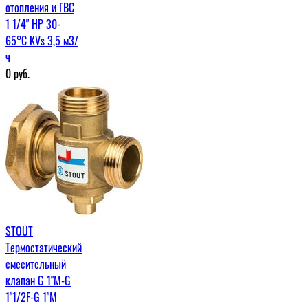
отопления и ГВС
1 1/4" НР 30-
65°С KVs 3,5 м3/
ч
0
руб.
STOUT
Термостатический
смесительный
клапан G 1"М-G
1"1/2F-G 1"M