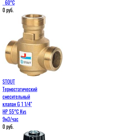
60°С
0
руб.
STOUT
Термостатический
смесительный
клапан G 1 1/4"
НР 55°С Kvs
9м3/час
0
руб.