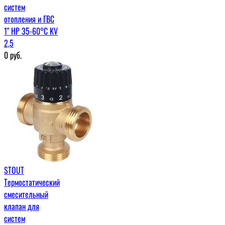
систем
отопления и ГВС
1" НР 35-60°С KV
2,5
0
руб.
STOUT
Термостатический
смесительный
клапан для
систем