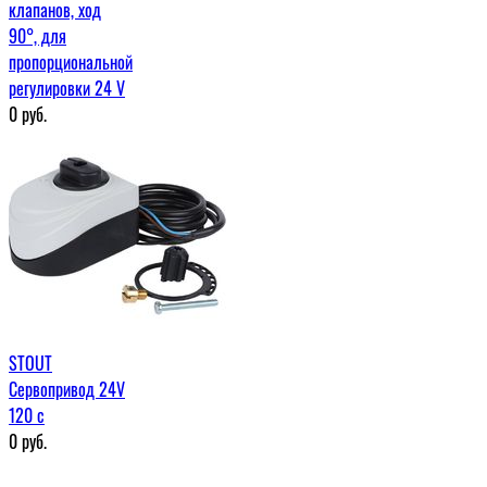
клапанов, ход
90°, для
пропорциональной
регулировки 24 V
0
руб.
STOUT
Сервопривод 24V
120 с
0
руб.