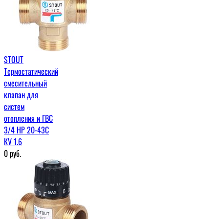
STOUT
Термостатический
смесительный
клапан для
систем
отопления и ГВС
3/4 НР 20-43С
KV 1.6
0
руб.