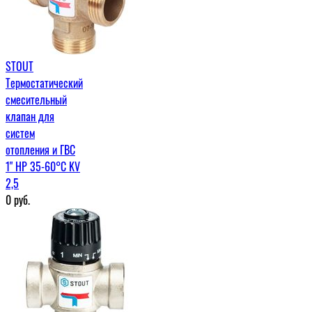
STOUT
Термостатический
смесительный
клапан для
систем
отопления и ГВС
1" НР 35-60°С KV
2,5
0
руб.