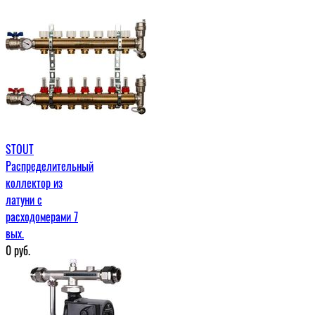
STOUT
Распределительный
коллектор из
латуни с
расходомерами 7
вых.
0
руб.