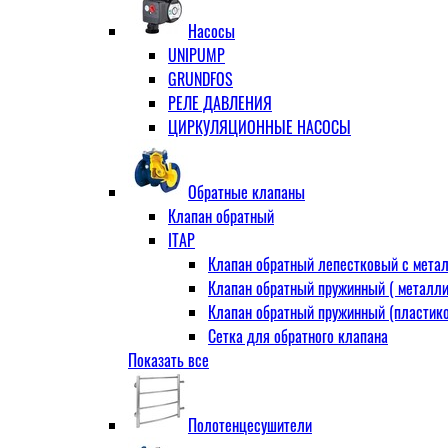
Муфта переходная
Насосы
Ниппель прямой
UNIPUMP
Ниппель-переходник
GRUNDFOS
Переходник ВН
РЕЛЕ ДАВЛЕНИЯ
Переходник НВ (футорка)
ЦИРКУЛЯЦИОННЫЕ НАСОСЫ
Сгон
НР-НР
Прямой
Обратные клапаны
Угловой
Клапан обратный
Тройник
ITAP
Тройник переходной
Клапан обратный лепестковый с метал
Тройник равный
Клапан обратный пружинный ( металли
Угольник
Клапан обратный пружинный (пластико
ВВ
Сетка для обратного клапана
ВН
Показать все
VALTEC
НР
АДЛ
Удлинитель
CV16 Корпус-чугун , диск-нерж PN16 Т
Удлинитель потока для радиатора
Полотенцесушители
RD30 Корпус/диск - чугун РN16 (Тмакс
Штуцер для присодинения шланга