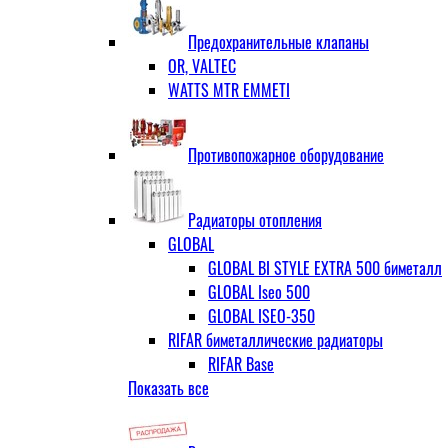
ЗОП ГРАНЛОК
Штуцер с накидной гайкой для счётчи
ЧАЗ (двухдисковые)
Предохранительные клапаны
OR, VALTEC
WATTS MTR EMMETI
Противопожарное оборудование
Радиаторы отопления
GLOBAL
GLOBAL BI STYLE EXTRA 500 биметалл
GLOBAL Iseo 500
GLOBAL ISEO-350
RIFAR биметаллические радиаторы
RIFAR Base
Показать все
RIFAR Base 200
RIFAR Base 350
RIFAR Base 500