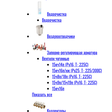
Водоочистка
Водоочистка
Воздухоотводчики
Запорно-регулирующая арматура
Вентили чугунные
15кч14п (Ру16, Т- 225С)
15кч16п/нж (Ру25, Т- 225/300С)
15ч8п/18п (Ру16, Т- 225С)
15ч9п/15ч19п (Ру16, Т- 225С)
15кч16п
Показать все
нж Ру25, Т- 225
300С
15ч9п
Коллекторы