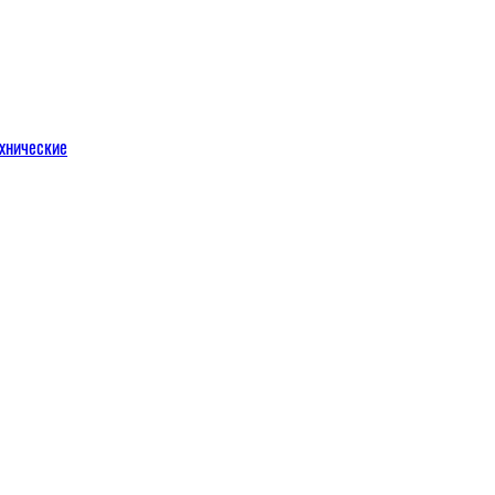
хнические
м
льных порталов
льных порталов