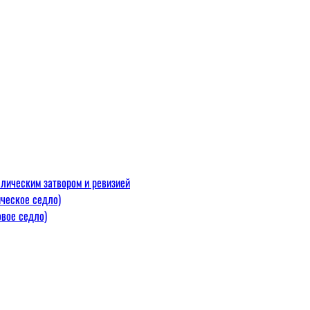
лическим затвором и ревизией
ческое седло)
вое седло)
макс=110
 300 С)