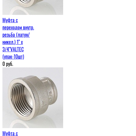
Муфта c
переходом внутр.
резьба (латун/
никел.) 1" х
3/4"VALTEC
(упак-10шт)
0
руб.
Муфта c