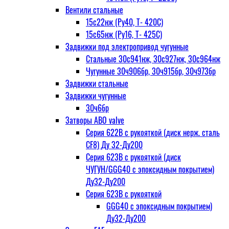
Вентили стальные
15с22нж (Ру40, Т- 420С)
15с65нж (Ру16, Т- 425С)
Задвижки под электропривод чугунные
Стальные 30с941нж, 30с927нж, 30с964нж
Чугунные 30ч906бр, 30ч915бр, 30ч973бр
Задвижки стальные
Задвижки чугунные
30ч6бр
Затворы ABO valve
Серия 622В с рукояткой (диск нерж. сталь
CF8) Ду 32-Ду200
Серия 623В с рукояткой (диск
ЧУГУН/GGG40 с эпоксидным покрытием)
Ду32-Ду200
Серия 623В с рукояткой
GGG40 с эпоксидным покрытием)
Ду32-Ду200