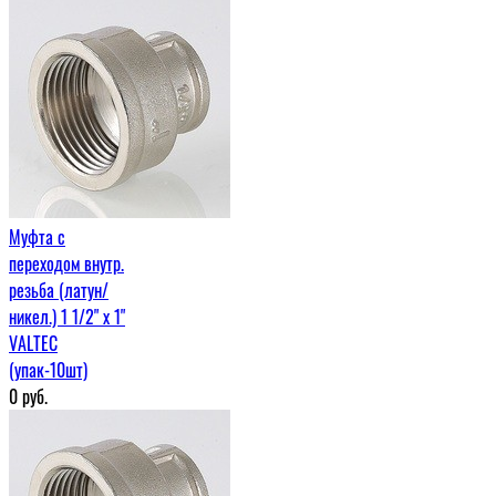
Муфта c
переходом внутр.
резьба (латун/
никел.) 1 1/2" х 1"
VALTEC
(упак-10шт)
0
руб.