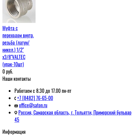
Муфта c
переходом внутр.
резьба (латун/
никел.) 1/2"
х3/8"VALTEC
(упак-10шт)
0
руб.
Наши контакты
Работаем с 8.30 до 17.00 пн-пт
+7 [8482] 76-65-00
office@saton.ru
Россия, Самарская область, г. Тольятти, Приморский бульвар
45
Информация