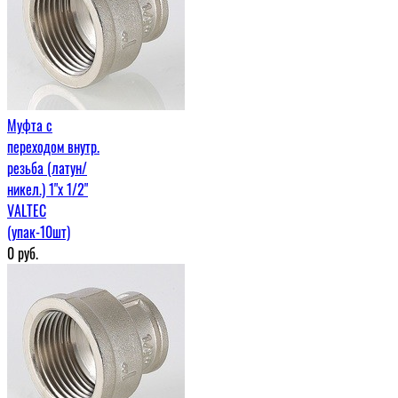
Муфта c
переходом внутр.
резьба (латун/
никел.) 1"х 1/2"
VALTEC
(упак-10шт)
0
руб.