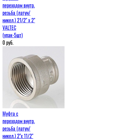
переходом внутр.
резьба (латун/
никел.) 21/2" х 2"
VALTEC
(упак-5шт)
0
руб.
Муфта c
переходом внутр.
резьба (латун/
никел.) 2"х 11/2"