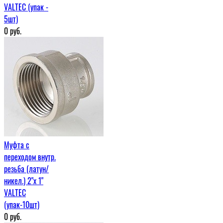
VALTEC (упак -
5шт)
0
руб.
Муфта c
переходом внутр.
резьба (латун/
никел.) 2"х 1"
VALTEC
(упак-10шт)
0
руб.