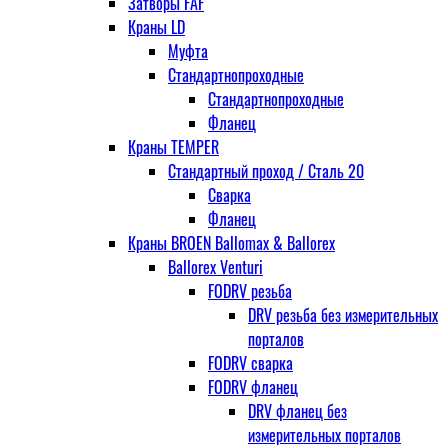
Затворы FAF
Краны LD
Муфта
Стандартнопроходные
Стандартнопроходные
Фланец
Краны TEMPER
Стандартный проход / Cталь 20
Сварка
Фланец
Краны BROEN Ballomax & Ballorex
Ballorex Venturi
FODRV резьба
DRV резьба без измерительных
порталов
FODRV сварка
FODRV фланец
DRV фланец без
измерительных порталов