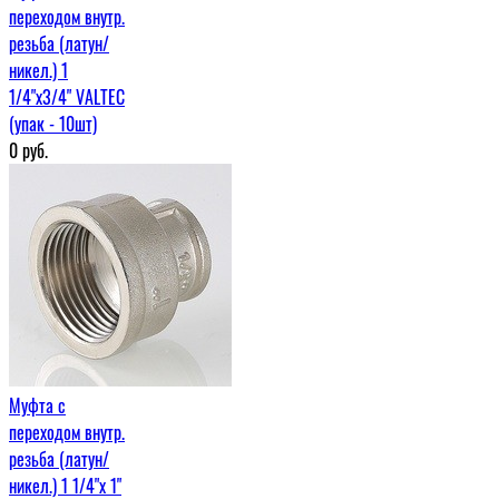
переходом внутр.
резьба (латун/
никел.) 1
1/4"х3/4" VALTEC
(упак - 10шт)
0
руб.
Муфта c
переходом внутр.
резьба (латун/
никел.) 1 1/4"х 1"