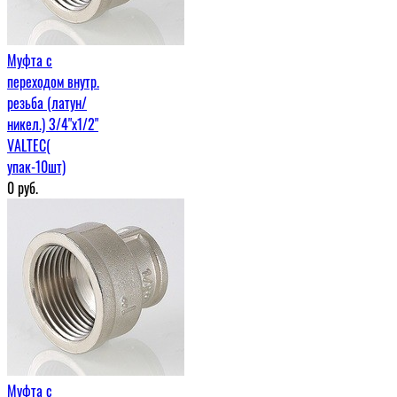
Муфта c
переходом внутр.
резьба (латун/
никел.) 3/4"х1/2"
VALTEC(
упак-10шт)
0
руб.
Муфта c