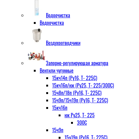
Водоочистка
Водоочистка
Воздухоотводчики
Запорно-регулирующая арматура
Вентили чугунные
15кч14п (Ру16, Т- 225С)
15кч16п/нж (Ру25, Т- 225/300С)
15ч8п/18п (Ру16, Т- 225С)
15ч9п/15ч19п (Ру16, Т- 225С)
15кч16п
нж Ру25, Т- 225
300С
15ч9п
15ч19п (Ру16, Т- 225С)