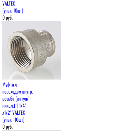
VALTEC
(упак-10шт)
0
руб.
Муфта c
переходом внутр.
резьба (латун/
никел.) 1 1/4"
х1/2" VALTEC
(упак -10шт)
0
руб.