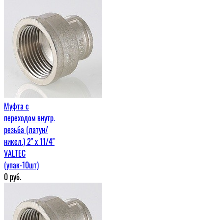
Муфта c
переходом внутр.
резьба (латун/
никел.) 2" х 11/4"
VALTEC
(упак-10шт)
0
руб.