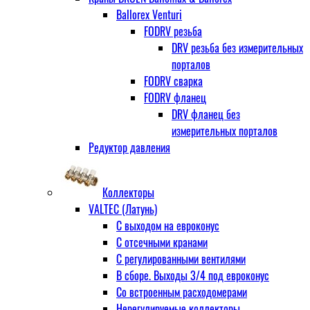
Ballorex Venturi
FODRV резьба
DRV резьба без измерительных
порталов
FODRV сварка
FODRV фланец
DRV фланец без
измерительных порталов
Редуктор давления
Коллекторы
VALTEC (Латунь)
С выходом на евроконус
С отсечными кранами
С регулированными вентилями
В сборе. Выходы 3/4 под евроконус
Со встроенным расходомерами
Нерегулируемые коллекторы