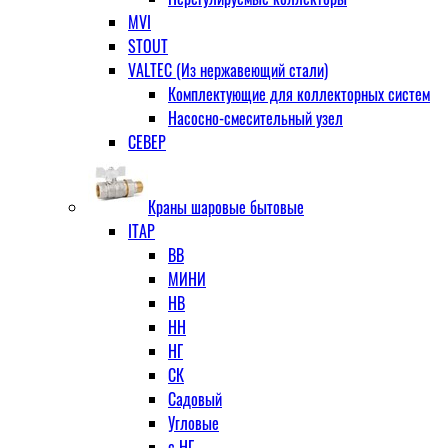
MVI
STOUT
VALTEC (Из нержавеющий стали)
Комплектующие для коллекторных систем
Насосно-смесительный узел
СЕВЕР
Краны шаровые бытовые
ITAP
ВВ
МИНИ
НВ
НН
НГ
СК
Садовый
Угловые
с НГ