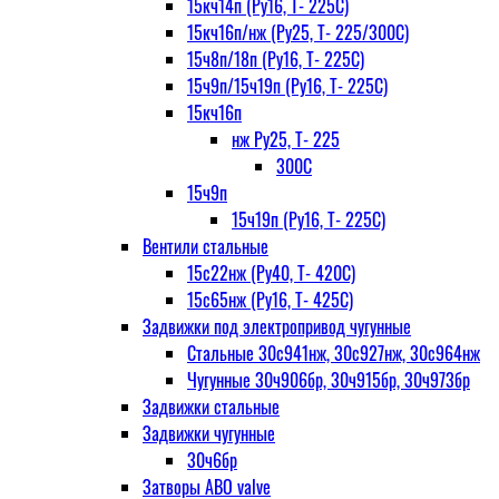
15кч14п (Ру16, Т- 225С)
15кч16п/нж (Ру25, Т- 225/300С)
15ч8п/18п (Ру16, Т- 225С)
15ч9п/15ч19п (Ру16, Т- 225С)
15кч16п
нж Ру25, Т- 225
300С
15ч9п
15ч19п (Ру16, Т- 225С)
Вентили стальные
15с22нж (Ру40, Т- 420С)
15с65нж (Ру16, Т- 425С)
Задвижки под электропривод чугунные
Стальные 30с941нж, 30с927нж, 30с964нж
Чугунные 30ч906бр, 30ч915бр, 30ч973бр
Задвижки стальные
Задвижки чугунные
30ч6бр
Затворы ABO valve