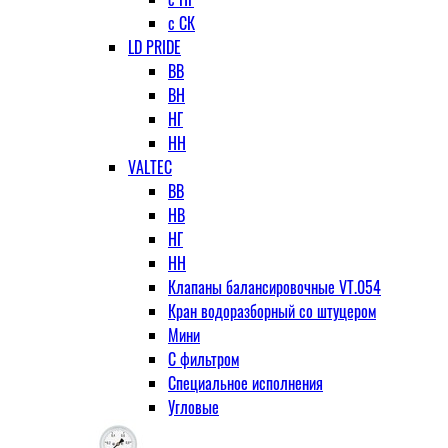
с СК
LD PRIDE
ВВ
ВН
НГ
НН
VALTEC
ВВ
НВ
НГ
НН
Клапаны балансировочные VT.054
Кран водоразборный со штуцером
Мини
С фильтром
Специальное исполнения
Угловые