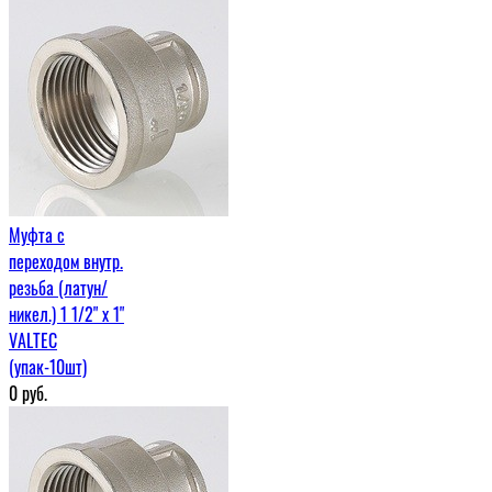
Муфта c
переходом внутр.
резьба (латун/
никел.) 1 1/2" х 1"
VALTEC
(упак-10шт)
0
руб.