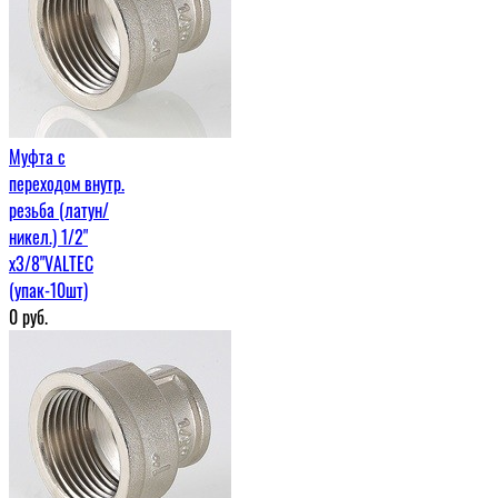
Муфта c
переходом внутр.
резьба (латун/
никел.) 1/2"
х3/8"VALTEC
(упак-10шт)
0
руб.