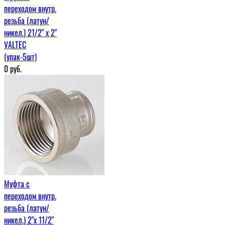
переходом внутр.
резьба (латун/
никел.) 21/2" х 2"
VALTEC
(упак-5шт)
0
руб.
Муфта c
переходом внутр.
резьба (латун/
никел.) 2"х 11/2"