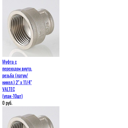
Муфта c
переходом внутр.
резьба (латун/
никел.) 2" х 11/4"
VALTEC
(упак-10шт)
0
руб.