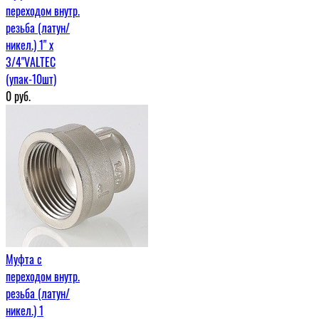
переходом внутр.
резьба (латун/
никел.) 1" х
3/4"VALTEC
(упак-10шт)
0
руб.
Муфта c
переходом внутр.
резьба (латун/
никел.) 1