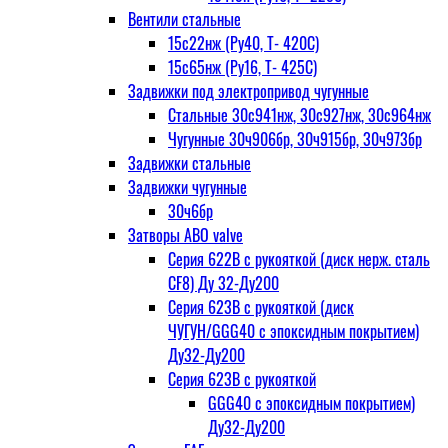
Вентили стальные
15с22нж (Ру40, Т- 420С)
15с65нж (Ру16, Т- 425С)
Задвижки под электропривод чугунные
Стальные 30с941нж, 30с927нж, 30с964нж
Чугунные 30ч906бр, 30ч915бр, 30ч973бр
Задвижки стальные
Задвижки чугунные
30ч6бр
Затворы ABO valve
Серия 622В с рукояткой (диск нерж. сталь
CF8) Ду 32-Ду200
Серия 623В с рукояткой (диск
ЧУГУН/GGG40 с эпоксидным покрытием)
Ду32-Ду200
Серия 623В с рукояткой
GGG40 с эпоксидным покрытием)
Ду32-Ду200