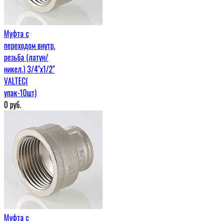
Муфта c
переходом внутр.
резьба (латун/
никел.) 3/4"х1/2"
VALTEC(
упак-10шт)
0
руб.
Муфта c