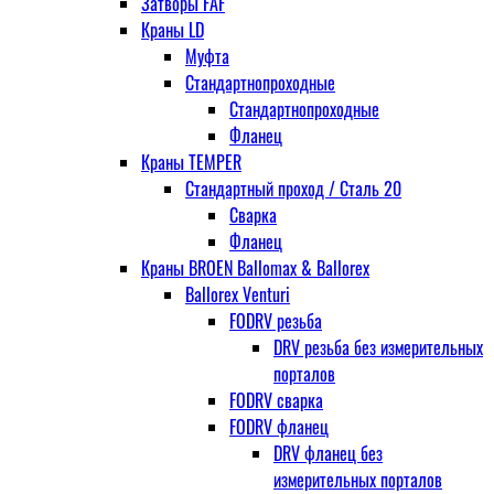
Затворы FAF
Краны LD
Муфта
Стандартнопроходные
Стандартнопроходные
Фланец
Краны TEMPER
Стандартный проход / Cталь 20
Сварка
Фланец
Краны BROEN Ballomax & Ballorex
Ballorex Venturi
FODRV резьба
DRV резьба без измерительных
порталов
FODRV сварка
FODRV фланец
DRV фланец без
измерительных порталов