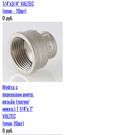
1/4"х3/4" VALTEC
(упак - 10шт)
0
руб.
Муфта c
переходом внутр.
резьба (латун/
никел.) 1 1/4"х 1"
VALTEC
(упак-10шт)
0
руб.