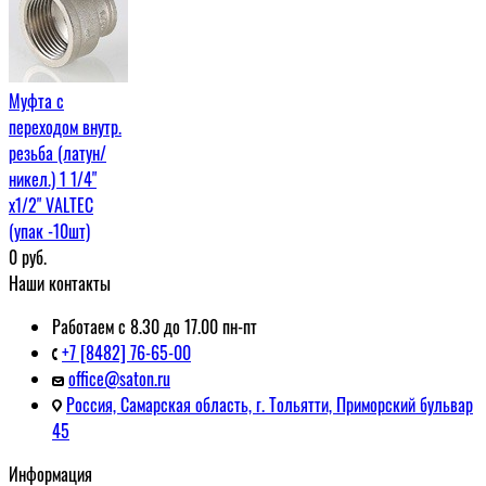
Муфта c
переходом внутр.
резьба (латун/
никел.) 1 1/4"
х1/2" VALTEC
(упак -10шт)
0
руб.
Наши контакты
Работаем с 8.30 до 17.00 пн-пт
+7 [8482] 76-65-00
office@saton.ru
Россия, Самарская область, г. Тольятти, Приморский бульвар
45
Информация