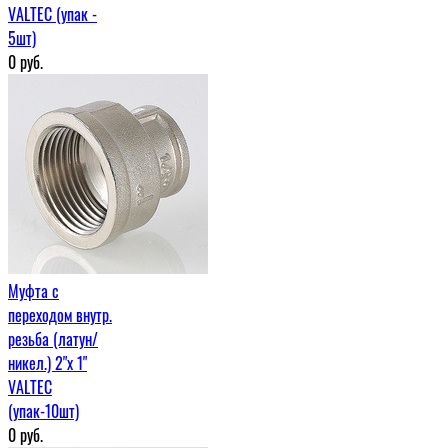
VALTEC (упак -
5шт)
0
руб.
Муфта c
переходом внутр.
резьба (латун/
никел.) 2"х 1"
VALTEC
(упак-10шт)
0
руб.