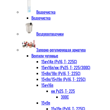
Водоочистка
Водоочистка
Воздухоотводчики
Запорно-регулирующая арматура
Вентили чугунные
15кч14п (Ру16, Т- 225С)
15кч16п/нж (Ру25, Т- 225/300С)
15ч8п/18п (Ру16, Т- 225С)
15ч9п/15ч19п (Ру16, Т- 225С)
15кч16п
нж Ру25, Т- 225
300С
15ч9п
15ч19п (Ру16, Т- 225С)