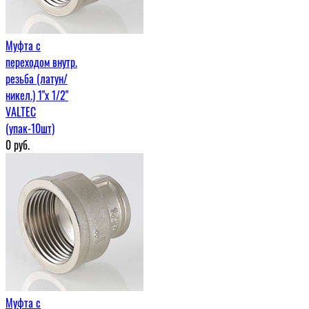
Муфта c
переходом внутр.
резьба (латун/
никел.) 1"х 1/2"
VALTEC
(упак-10шт)
0
руб.
Муфта c