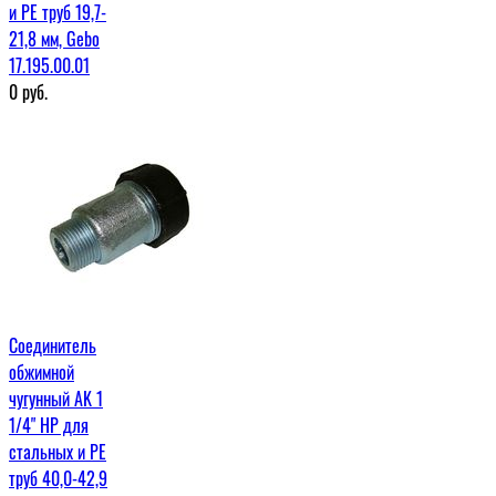
и PE труб 19,7-
21,8 мм, Gebo
17.195.00.01
0
руб.
Соединитель
обжимной
чугунный AK 1
1/4" НР для
стальных и PE
труб 40,0-42,9