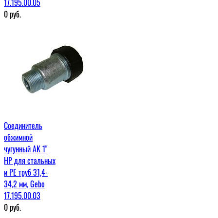
17.195.00.05
0
руб.
Соединитель
обжимной
чугунный AK 1"
НР для стальных
и PE труб 31,4-
34,2 мм, Gebo
17.195.00.03
0
руб.