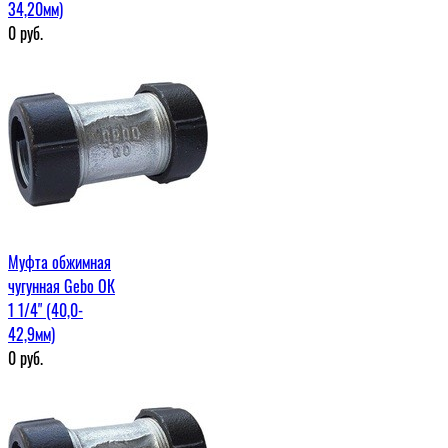
34,20мм)
0
руб.
Муфта обжимная
чугунная Gebo ОК
1 1/4" (40,0-
42,9мм)
0
руб.