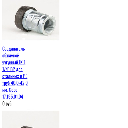
Соединитель
обжимной
чугунный IK 1
1/4" ВР для
стальных и PE
труб 40,0-42,9
мм, Gebo
17.195.01.04
0
руб.