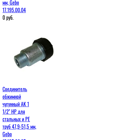
мм, Gebo
17.195.00.04
0
руб.
Соединитель
обжимной
чугунный AK 1
1/2" НР для
стальных и PE
труб 47,9-51,5 мм,
Gebo