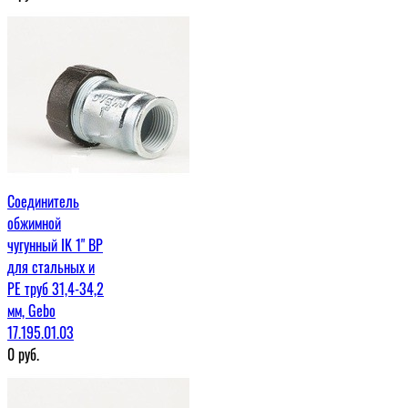
Соединитель
обжимной
чугунный IK 1" ВР
для стальных и
PE труб 31,4-34,2
мм, Gebo
17.195.01.03
0
руб.