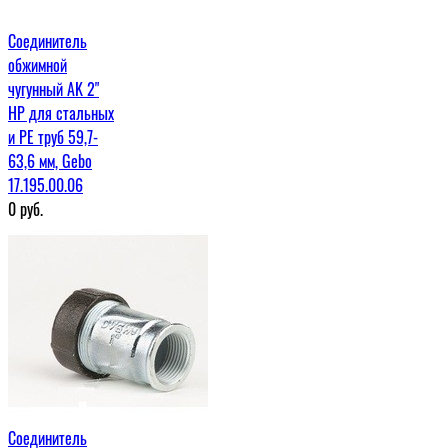
Соединитель
обжимной
чугунный AK 2"
НР для стальных
и PE труб 59,7-
63,6 мм, Gebo
17.195.00.06
0
руб.
Соединитель