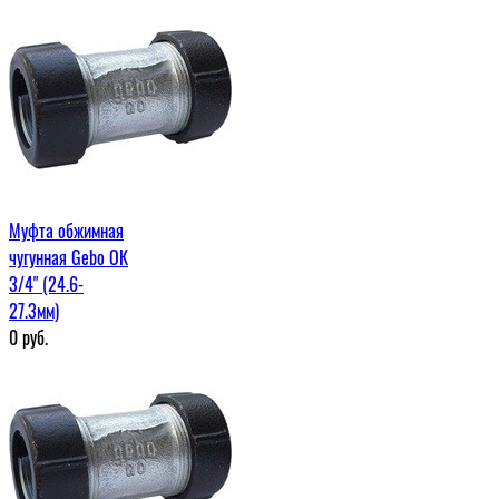
Муфта обжимная
чугунная Gebo ОК
3/4" (24.6-
27.3мм)
0
руб.