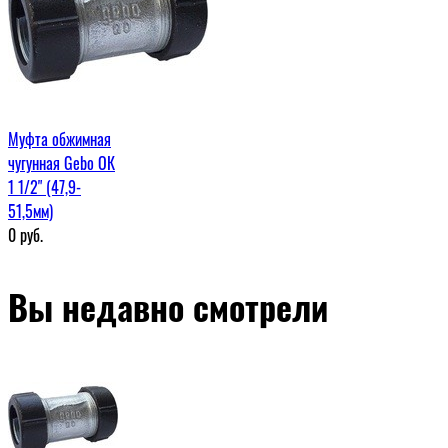
Муфта обжимная
чугунная Gebo ОК
1 1/2" (47,9-
51,5мм)
0
руб.
Вы недавно смотрели