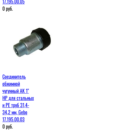
17.195.00.05
0
руб.
Соединитель
обжимной
чугунный AK 1"
НР для стальных
и PE труб 31,4-
34,2 мм, Gebo
17.195.00.03
0
руб.