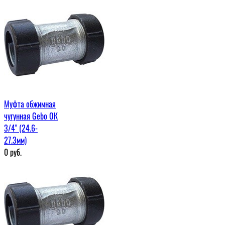
Муфта обжимная
чугунная Gebo ОК
3/4" (24.6-
27.3мм)
0
руб.