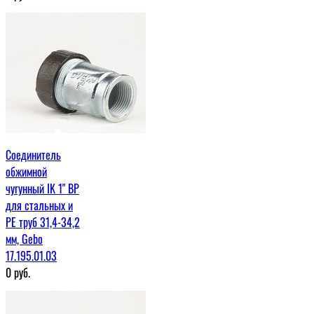
Соединитель
обжимной
чугунный IK 1" ВР
для стальных и
PE труб 31,4-34,2
мм, Gebo
17.195.01.03
0
руб.