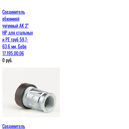
Соединитель
обжимной
чугунный AK 2"
НР для стальных
и PE труб 59,7-
63,6 мм, Gebo
17.195.00.06
0
руб.
Соединитель