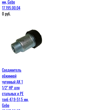
мм, Gebo
17.195.00.04
0
руб.
Соединитель
обжимной
чугунный AK 1
1/2" НР для
стальных и PE
труб 47,9-51,5 мм,
Gebo