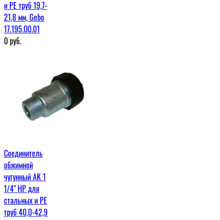
и PE труб 19,7-
21,8 мм, Gebo
17.195.00.01
0
руб.
Соединитель
обжимной
чугунный AK 1
1/4" НР для
стальных и PE
труб 40,0-42,9