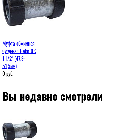
Муфта обжимная
чугунная Gebo ОК
1 1/2" (47,9-
51,5мм)
0
руб.
Вы недавно смотрели