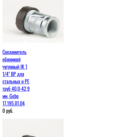
Соединитель
обжимной
чугунный IK 1
1/4" ВР для
стальных и PE
труб 40,0-42,9
мм, Gebo
17.195.01.04
0
руб.