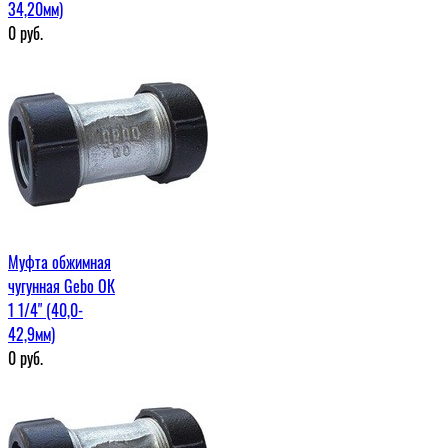
34,20мм)
0
руб.
Муфта обжимная
чугунная Gebo ОК
1 1/4" (40,0-
42,9мм)
0
руб.