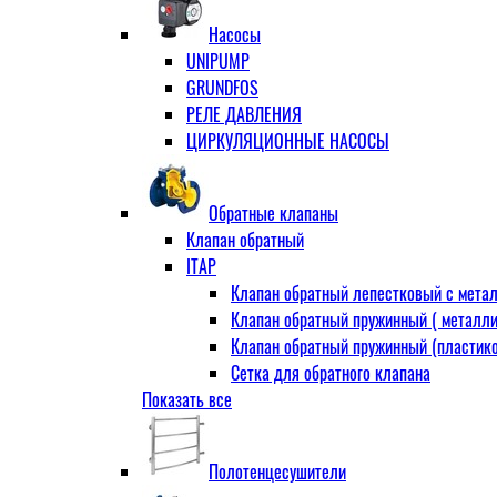
Муфта переходная
Насосы
Ниппель прямой
UNIPUMP
Ниппель-переходник
GRUNDFOS
Переходник ВН
РЕЛЕ ДАВЛЕНИЯ
Переходник НВ (футорка)
ЦИРКУЛЯЦИОННЫЕ НАСОСЫ
Сгон
НР-НР
Прямой
Обратные клапаны
Угловой
Клапан обратный
Тройник
ITAP
Тройник переходной
Клапан обратный лепестковый с метал
Тройник равный
Клапан обратный пружинный ( металли
Угольник
Клапан обратный пружинный (пластико
ВВ
Сетка для обратного клапана
ВН
Показать все
VALTEC
НР
АДЛ
Удлинитель
CV16 Корпус-чугун , диск-нерж PN16 Т
Удлинитель потока для радиатора
Полотенцесушители
RD30 Корпус/диск - чугун РN16 (Тмакс
Штуцер для присодинения шланга