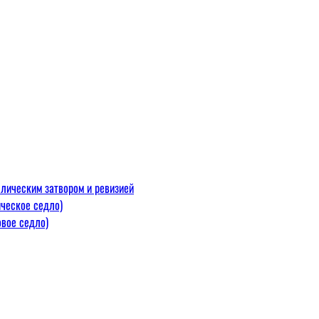
лическим затвором и ревизией
ческое седло)
вое седло)
макс=110
 300 С)