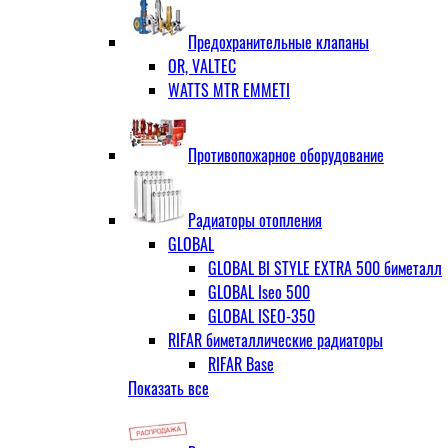
ЗОП ГРАНЛОК
Штуцер с накидной гайкой для счётчи
ЧАЗ (двухдисковые)
Предохранительные клапаны
OR, VALTEC
WATTS MTR EMMETI
Противопожарное оборудование
Радиаторы отопления
GLOBAL
GLOBAL BI STYLE EXTRA 500 биметалл
GLOBAL Iseo 500
GLOBAL ISEO-350
RIFAR биметаллические радиаторы
RIFAR Base
Показать все
RIFAR Base 200
RIFAR Base 350
RIFAR Base 500