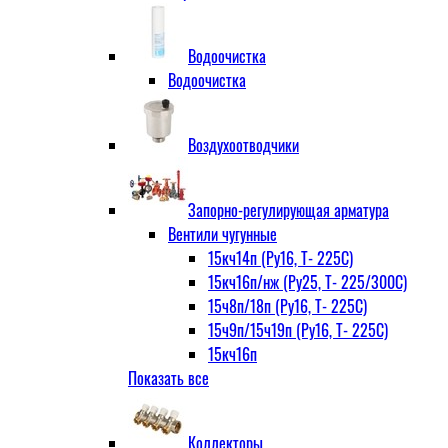
Водоочистка
Водоочистка
Воздухоотводчики
Запорно-регулирующая арматура
Вентили чугунные
15кч14п (Ру16, Т- 225С)
15кч16п/нж (Ру25, Т- 225/300С)
15ч8п/18п (Ру16, Т- 225С)
15ч9п/15ч19п (Ру16, Т- 225С)
15кч16п
Показать все
нж Ру25, Т- 225
300С
15ч9п
Коллекторы