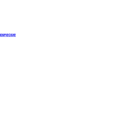
хнические
м
льных порталов
льных порталов