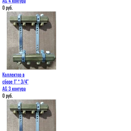
AG 4 контура
0
руб.
Коллектор в
сборе 1" * 3/4"
AG 3 контура
0
руб.