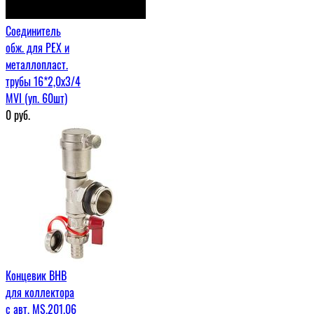
Соединитель
обж. для PEX и
металлопласт.
трубы 16*2,0х3/4
MVI (уп. 60шт)
0
руб.
Концевик ВНВ
для коллектора
с авт. MS.201.06