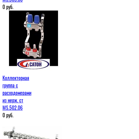
0
руб.
Коллекторная
группа с
расходомерами
из нерж. ст
MS.502.06
0
руб.