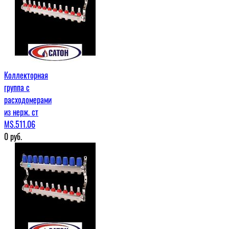
Коллекторная
группа с
расходомерами
из нерж. ст
MS.511.06
0
руб.