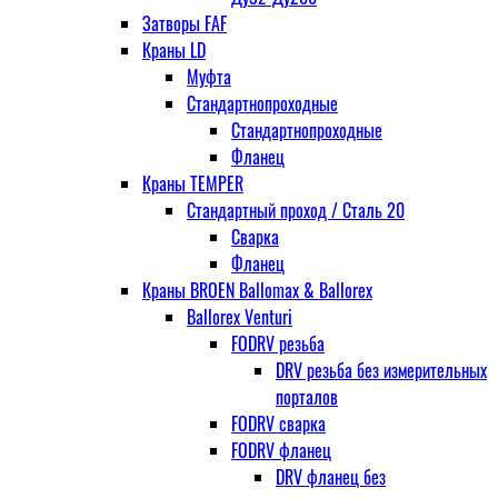
Затворы FAF
Краны LD
Муфта
Стандартнопроходные
Стандартнопроходные
Фланец
Краны TEMPER
Стандартный проход / Cталь 20
Сварка
Фланец
Краны BROEN Ballomax & Ballorex
Ballorex Venturi
FODRV резьба
DRV резьба без измерительных
порталов
FODRV сварка
FODRV фланец
DRV фланец без