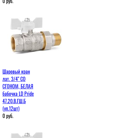
0
руб.
Шаровый кран
лат. 3/4" СО
СГОНОМ, БЕЛАЯ
бабочка LD Pride
47.20.В.ГШ.Б
(уп.12шт)
0
руб.