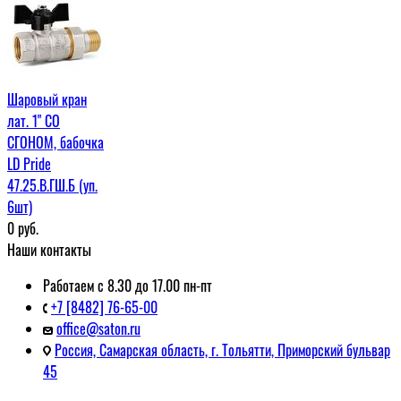
Шаровый кран
лат. 1" СО
СГОНОМ, бабочка
LD Pride
47.25.В.ГШ.Б (уп.
6шт)
0
руб.
Наши контакты
Работаем с 8.30 до 17.00 пн-пт
+7 [8482] 76-65-00
office@saton.ru
Россия, Самарская область, г. Тольятти, Приморский бульвар
45