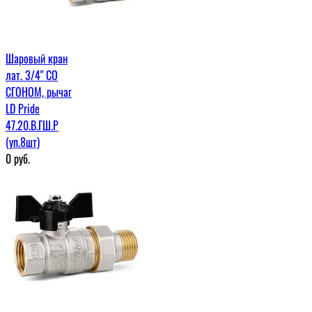
Шаровый кран
лат. 3/4" СО
СГОНОМ, рычаг
LD Pride
47.20.В.ГШ.Р
(уп.8шт)
0
руб.