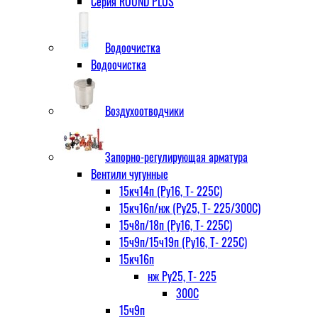
Серия ROUND PLUS
Водоочистка
Водоочистка
Воздухоотводчики
Запорно-регулирующая арматура
Вентили чугунные
15кч14п (Ру16, Т- 225С)
15кч16п/нж (Ру25, Т- 225/300С)
15ч8п/18п (Ру16, Т- 225С)
15ч9п/15ч19п (Ру16, Т- 225С)
15кч16п
нж Ру25, Т- 225
300С
15ч9п