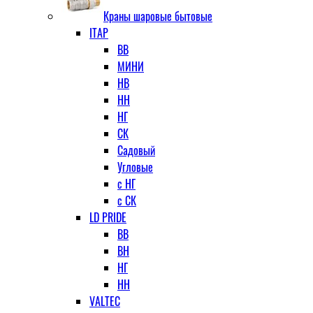
Краны шаровые бытовые
ITAP
ВВ
МИНИ
НВ
НН
НГ
СК
Садовый
Угловые
с НГ
с СК
LD PRIDE
ВВ
ВН
НГ
НН
VALTEC