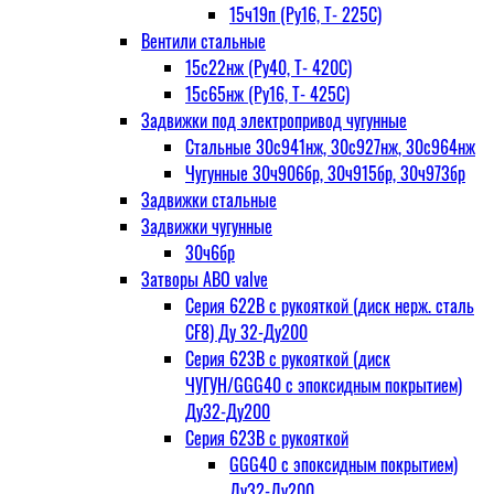
15ч19п (Ру16, Т- 225С)
Вентили стальные
15с22нж (Ру40, Т- 420С)
15с65нж (Ру16, Т- 425С)
Задвижки под электропривод чугунные
Стальные 30с941нж, 30с927нж, 30с964нж
Чугунные 30ч906бр, 30ч915бр, 30ч973бр
Задвижки стальные
Задвижки чугунные
30ч6бр
Затворы ABO valve
Серия 622В с рукояткой (диск нерж. сталь
CF8) Ду 32-Ду200
Серия 623В с рукояткой (диск
ЧУГУН/GGG40 с эпоксидным покрытием)
Ду32-Ду200
Серия 623В с рукояткой
GGG40 с эпоксидным покрытием)
Ду32-Ду200