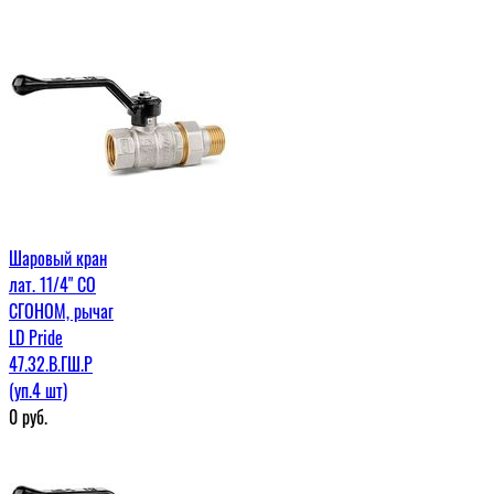
Шаровый кран
лат. 11/4" СО
СГОНОМ, рычаг
LD Pride
47.32.В.ГШ.Р
(уп.4 шт)
0
руб.