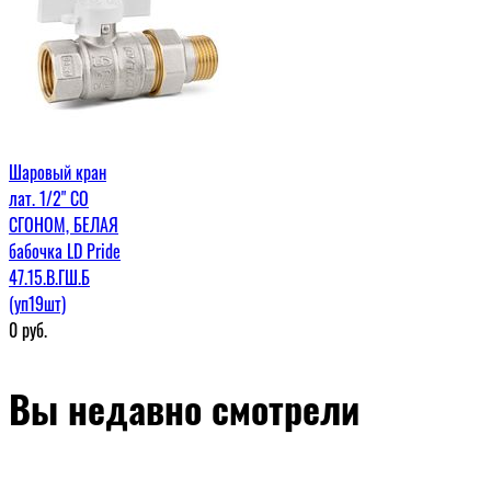
Шаровый кран
лат. 1/2" СО
СГОНОМ, БЕЛАЯ
бабочка LD Pride
47.15.В.ГШ.Б
(уп19шт)
0
руб.
Вы недавно смотрели