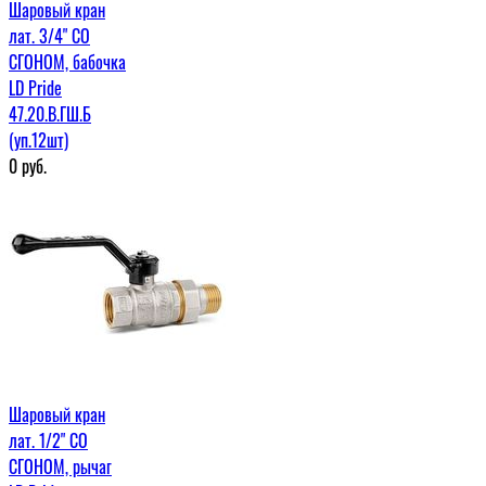
Шаровый кран
лат. 3/4" СО
СГОНОМ, бабочка
LD Pride
47.20.В.ГШ.Б
(уп.12шт)
0
руб.
Шаровый кран
лат. 1/2" СО
СГОНОМ, рычаг