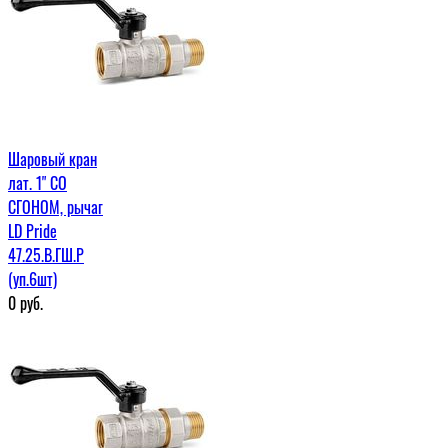
Шаровый кран
лат. 1" СО
СГОНОМ, рычаг
LD Pride
47.25.В.ГШ.Р
(уп.6шт)
0
руб.