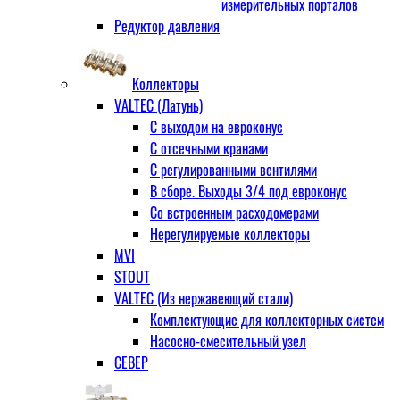
измерительных порталов
Редуктор давления
Коллекторы
VALTEC (Латунь)
С выходом на евроконус
С отсечными кранами
С регулированными вентилями
В сборе. Выходы 3/4 под евроконус
Со встроенным расходомерами
Нерегулируемые коллекторы
MVI
STOUT
VALTEC (Из нержавеющий стали)
Комплектующие для коллекторных систем
Насосно-смесительный узел
СЕВЕР