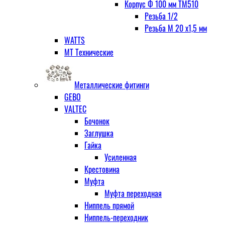
Корпус Ф 100 мм ТМ510
Резьба 1/2
Резьба М 20 х1,5 мм
WATTS
МТ Технические
Металлические фитинги
GEBO
VALTEC
Бочонок
Заглушка
Гайка
Усиленная
Крестовина
Муфта
Муфта переходная
Ниппель прямой
Ниппель-переходник