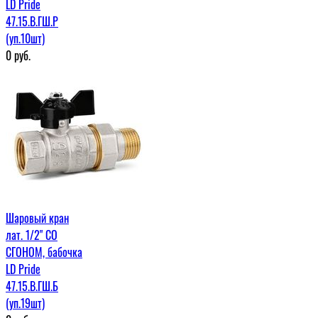
LD Pride
47.15.В.ГШ.Р
(уп.10шт)
0
руб.
Шаровый кран
лат. 1/2" СО
СГОНОМ, бабочка
LD Pride
47.15.В.ГШ.Б
(уп.19шт)