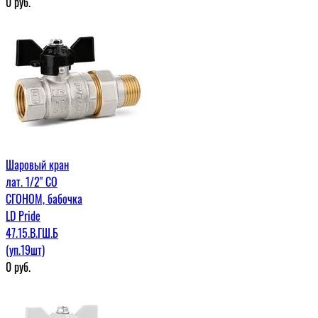
0
руб.
Шаровый кран
лат. 1/2" СО
СГОНОМ, бабочка
LD Pride
47.15.В.ГШ.Б
(уп.19шт)
0
руб.