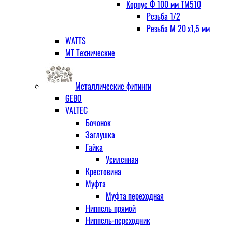
Корпус Ф 100 мм ТМ510
Резьба 1/2
Резьба М 20 х1,5 мм
WATTS
МТ Технические
Металлические фитинги
GEBO
VALTEC
Бочонок
Заглушка
Гайка
Усиленная
Крестовина
Муфта
Муфта переходная
Ниппель прямой
Ниппель-переходник