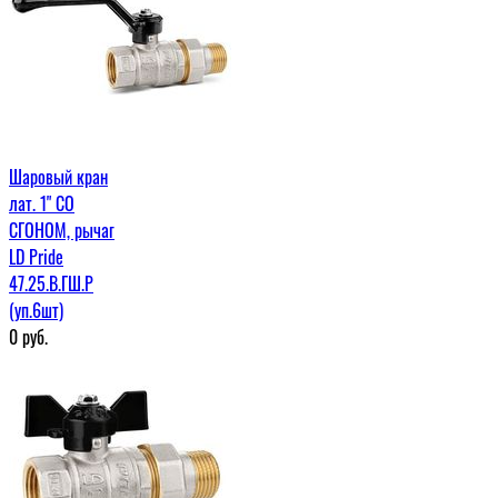
Шаровый кран
лат. 1" СО
СГОНОМ, рычаг
LD Pride
47.25.В.ГШ.Р
(уп.6шт)
0
руб.