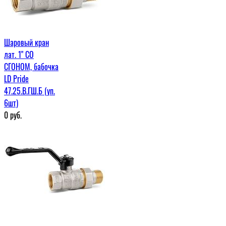
Шаровый кран
лат. 1" СО
СГОНОМ, бабочка
LD Pride
47.25.В.ГШ.Б (уп.
6шт)
0
руб.