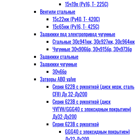
15ч19п (Ру16, Т- 225С)
Вентили стальные
15с22нж (Ру40, Т- 420С)
15с65нж (Ру16, Т- 425С)
Задвижки под электропривод чугунные
Стальные 30с941нж, 30с927нж, 30с964нж
Чугунные 30ч906бр, 30ч915бр, 30ч973бр
Задвижки стальные
Задвижки чугунные
30ч6бр
Затворы ABO valve
Серия 622В с рукояткой (диск нерж. сталь
CF8) Ду 32-Ду200
Серия 623В с рукояткой (диск
ЧУГУН/GGG40 с эпоксидным покрытием)
Ду32-Ду200
Серия 623В с рукояткой
GGG40 с эпоксидным покрытием)
Ду32-Ду200