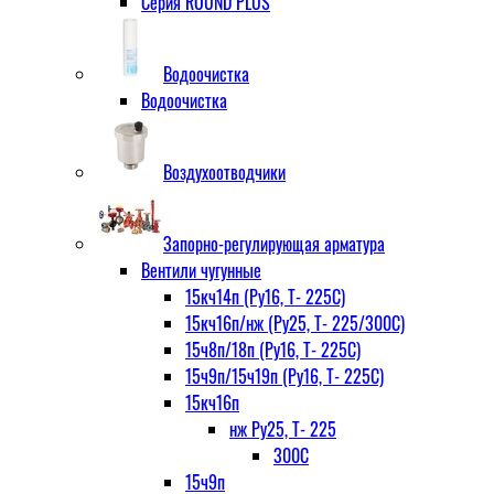
Серия ROUND PLUS
Водоочистка
Водоочистка
Воздухоотводчики
Запорно-регулирующая арматура
Вентили чугунные
15кч14п (Ру16, Т- 225С)
15кч16п/нж (Ру25, Т- 225/300С)
15ч8п/18п (Ру16, Т- 225С)
15ч9п/15ч19п (Ру16, Т- 225С)
15кч16п
нж Ру25, Т- 225
300С
15ч9п