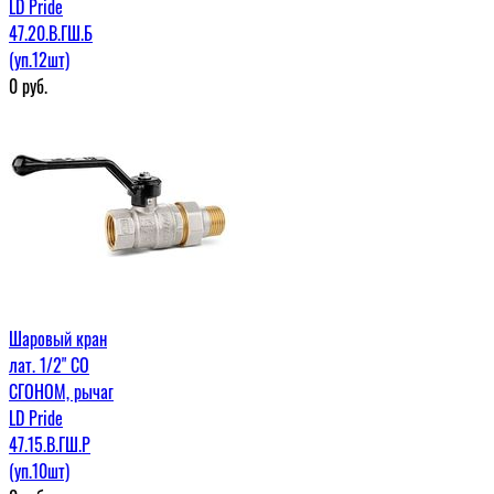
LD Pride
47.20.В.ГШ.Б
(уп.12шт)
0
руб.
Шаровый кран
лат. 1/2" СО
СГОНОМ, рычаг
LD Pride
47.15.В.ГШ.Р
(уп.10шт)