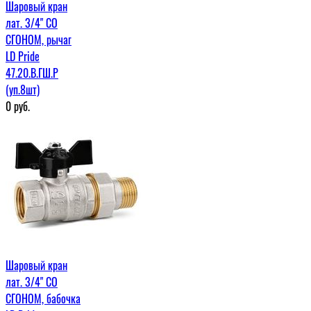
Шаровый кран
лат. 3/4" СО
СГОНОМ, рычаг
LD Pride
47.20.В.ГШ.Р
(уп.8шт)
0
руб.
Шаровый кран
лат. 3/4" СО
СГОНОМ, бабочка