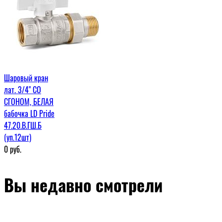
Шаровый кран
лат. 3/4" СО
СГОНОМ, БЕЛАЯ
бабочка LD Pride
47.20.В.ГШ.Б
(уп.12шт)
0
руб.
Вы недавно смотрели