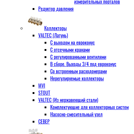
измерительных порталов
Редуктор давления
Коллекторы
VALTEC (Латунь)
С выходом на евроконус
С отсечными кранами
С регулированными вентилями
В сборе. Выходы 3/4 под евроконус
Со встроенным расходомерами
Нерегулируемые коллекторы
MVI
STOUT
VALTEC (Из нержавеющий стали)
Комплектующие для коллекторных систем
Насосно-смесительный узел
СЕВЕР