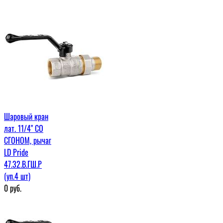
Шаровый кран
лат. 11/4" СО
СГОНОМ, рычаг
LD Pride
47.32.В.ГШ.Р
(уп.4 шт)
0
руб.