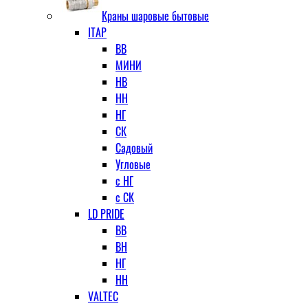
Краны шаровые бытовые
ITAP
ВВ
МИНИ
НВ
НН
НГ
СК
Садовый
Угловые
с НГ
с СК
LD PRIDE
ВВ
ВН
НГ
НН
VALTEC