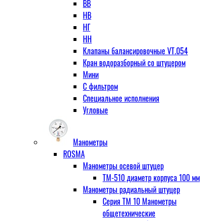
ВВ
НВ
НГ
НН
Клапаны балансировочные VT.054
Кран водоразборный со штуцером
Мини
С фильтром
Специальное исполнения
Угловые
Манометры
ROSMA
Манометры осевой штуцер
ТМ-510 диаметр корпуса 100 мм
Манометры радиальный штуцер
Серия ТМ 10 Манометры
общетехнические