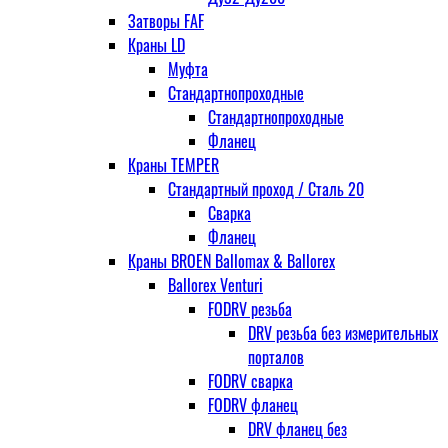
Затворы FAF
Краны LD
Муфта
Стандартнопроходные
Стандартнопроходные
Фланец
Краны TEMPER
Стандартный проход / Cталь 20
Сварка
Фланец
Краны BROEN Ballomax & Ballorex
Ballorex Venturi
FODRV резьба
DRV резьба без измерительных
порталов
FODRV сварка
FODRV фланец
DRV фланец без