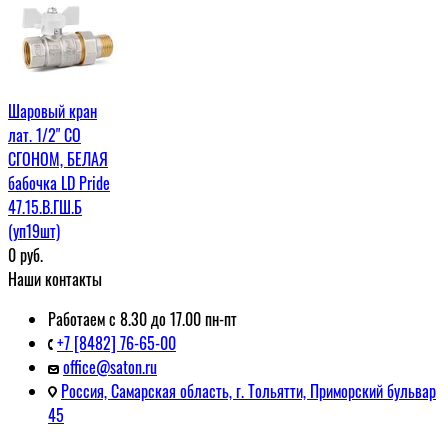
Шаровый кран
лат. 1/2" СО
СГОНОМ, БЕЛАЯ
бабочка LD Pride
47.15.В.ГШ.Б
(уп19шт)
0
руб.
Наши контакты
Работаем с 8.30 до 17.00 пн-пт
+7 [8482] 76-65-00
office@saton.ru
Россия, Самарская область, г. Тольятти, Приморский бульвар
45