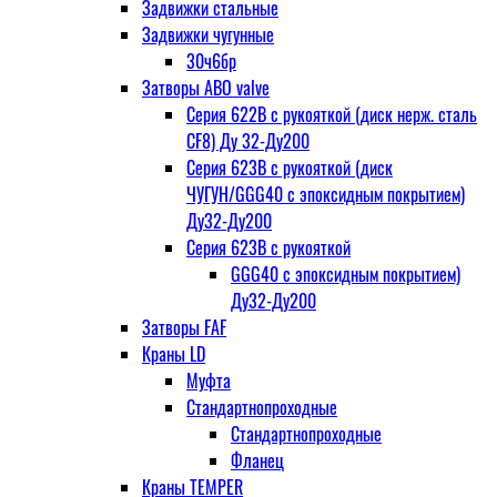
Задвижки стальные
Задвижки чугунные
30ч6бр
Затворы ABO valve
Серия 622В с рукояткой (диск нерж. сталь
CF8) Ду 32-Ду200
Серия 623В с рукояткой (диск
ЧУГУН/GGG40 с эпоксидным покрытием)
Ду32-Ду200
Серия 623В с рукояткой
GGG40 с эпоксидным покрытием)
Ду32-Ду200
Затворы FAF
Краны LD
Муфта
Стандартнопроходные
Стандартнопроходные
Фланец
Краны TEMPER