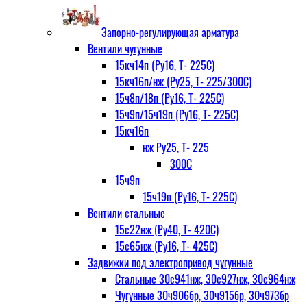
Запорно-регулирующая арматура
Вентили чугунные
15кч14п (Ру16, Т- 225С)
15кч16п/нж (Ру25, Т- 225/300С)
15ч8п/18п (Ру16, Т- 225С)
15ч9п/15ч19п (Ру16, Т- 225С)
15кч16п
нж Ру25, Т- 225
300С
15ч9п
15ч19п (Ру16, Т- 225С)
Вентили стальные
15с22нж (Ру40, Т- 420С)
15с65нж (Ру16, Т- 425С)
Задвижки под электропривод чугунные
Стальные 30с941нж, 30с927нж, 30с964нж
Чугунные 30ч906бр, 30ч915бр, 30ч973бр