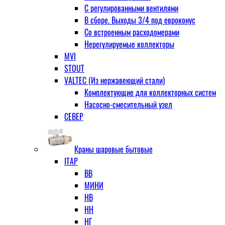
С регулированными вентилями
В сборе. Выходы 3/4 под евроконус
Со встроенным расходомерами
Нерегулируемые коллекторы
MVI
STOUT
VALTEC (Из нержавеющий стали)
Комплектующие для коллекторных систем
Насосно-смесительный узел
СЕВЕР
Краны шаровые бытовые
ITAP
ВВ
МИНИ
НВ
НН
НГ