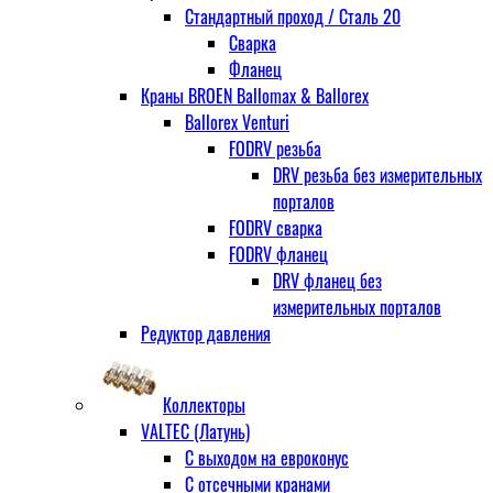
Стандартный проход / Cталь 20
Сварка
Фланец
Краны BROEN Ballomax & Ballorex
Ballorex Venturi
FODRV резьба
DRV резьба без измерительных
порталов
FODRV сварка
FODRV фланец
DRV фланец без
измерительных порталов
Редуктор давления
Коллекторы
VALTEC (Латунь)
С выходом на евроконус
С отсечными кранами