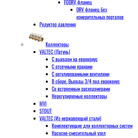
FODRV фланец
DRV фланец без
измерительных порталов
Редуктор давления
Коллекторы
VALTEC (Латунь)
С выходом на евроконус
С отсечными кранами
С регулированными вентилями
В сборе. Выходы 3/4 под евроконус
Со встроенным расходомерами
Нерегулируемые коллекторы
MVI
STOUT
VALTEC (Из нержавеющий стали)
Комплектующие для коллекторных систем
Насосно-смесительный узел