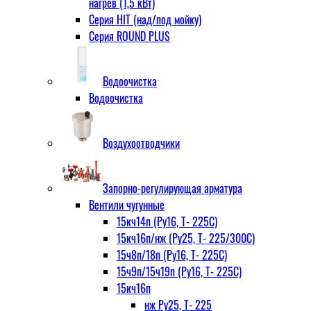
нагрев (1,5 кВт)
Серия HIT (над/под мойку)
Серия ROUND PLUS
Водоочистка
Водоочистка
Воздухоотводчики
Запорно-регулирующая арматура
Вентили чугунные
15кч14п (Ру16, Т- 225С)
15кч16п/нж (Ру25, Т- 225/300С)
15ч8п/18п (Ру16, Т- 225С)
15ч9п/15ч19п (Ру16, Т- 225С)
15кч16п
нж Ру25, Т- 225