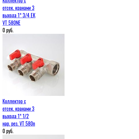
Коллектор с
отсек. кранами 3
выхода 1* 3/4 ЕК
VT 580NE
0
руб.
Коллектор с
отсек. кранами 3
выхода 1* 1/2
нар. рез. VT 580n
0
руб.