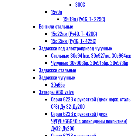
300С
15ч9п
15ч19п (Ру16, Т- 225С)
Вентили стальные
15с22нж (Ру40, Т- 420С)
15с65нж (Ру16, Т- 425С)
Задвижки под электропривод чугунные
Стальные 30с941нж, 30с927нж, 30с964нж
Чугунные 30ч906бр, 30ч915бр, 30ч973бр
Задвижки стальные
Задвижки чугунные
30ч6бр
Затворы ABO valve
Серия 622В с рукояткой (диск нерж. сталь
CF8) Ду 32-Ду200
Серия 623В с рукояткой (диск
ЧУГУН/GGG40 с эпоксидным покрытием)
Ду32-Ду200
Серия 623В с рукояткой