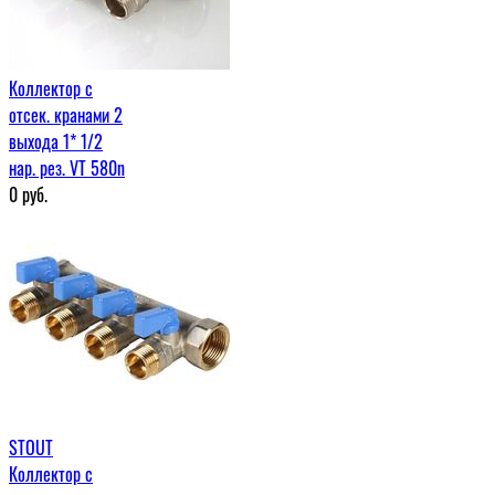
Коллектор с
отсек. кранами 2
выхода 1* 1/2
нар. рез. VT 580n
0
руб.
STOUT
Коллектор с