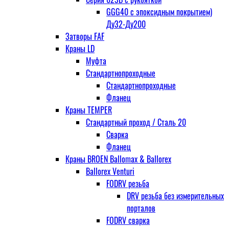
GGG40 с эпоксидным покрытием)
Ду32-Ду200
Затворы FAF
Краны LD
Муфта
Стандартнопроходные
Стандартнопроходные
Фланец
Краны TEMPER
Стандартный проход / Cталь 20
Сварка
Фланец
Краны BROEN Ballomax & Ballorex
Ballorex Venturi
FODRV резьба
DRV резьба без измерительных
порталов
FODRV сварка