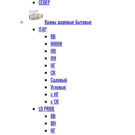
СЕВЕР
Краны шаровые бытовые
ITAP
ВВ
МИНИ
НВ
НН
НГ
СК
Садовый
Угловые
с НГ
с СК
LD PRIDE
ВВ
ВН
НГ