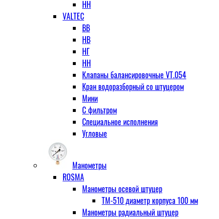
НН
VALTEC
ВВ
НВ
НГ
НН
Клапаны балансировочные VT.054
Кран водоразборный со штуцером
Мини
С фильтром
Специальное исполнения
Угловые
Манометры
ROSMA
Манометры осевой штуцер
ТМ-510 диаметр корпуса 100 мм
Манометры радиальный штуцер