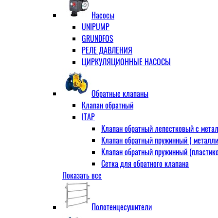
Муфта переходная
Насосы
Ниппель прямой
UNIPUMP
Ниппель-переходник
GRUNDFOS
Переходник ВН
РЕЛЕ ДАВЛЕНИЯ
Переходник НВ (футорка)
ЦИРКУЛЯЦИОННЫЕ НАСОСЫ
Сгон
НР-НР
Прямой
Обратные клапаны
Угловой
Клапан обратный
Тройник
ITAP
Тройник переходной
Клапан обратный лепестковый с метал
Тройник равный
Клапан обратный пружинный ( металли
Угольник
Клапан обратный пружинный (пластико
ВВ
Сетка для обратного клапана
ВН
Показать все
VALTEC
НР
АДЛ
Удлинитель
CV16 Корпус-чугун , диск-нерж PN16 Т
Удлинитель потока для радиатора
Полотенцесушители
RD30 Корпус/диск - чугун РN16 (Тмакс
Штуцер для присодинения шланга