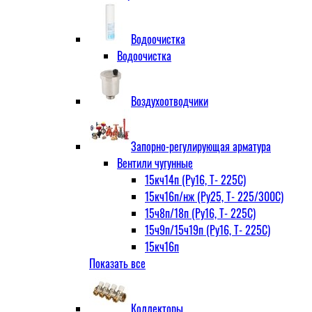
Водоочистка
Водоочистка
Воздухоотводчики
Запорно-регулирующая арматура
Вентили чугунные
15кч14п (Ру16, Т- 225С)
15кч16п/нж (Ру25, Т- 225/300С)
15ч8п/18п (Ру16, Т- 225С)
15ч9п/15ч19п (Ру16, Т- 225С)
15кч16п
Показать все
нж Ру25, Т- 225
300С
15ч9п
Коллекторы