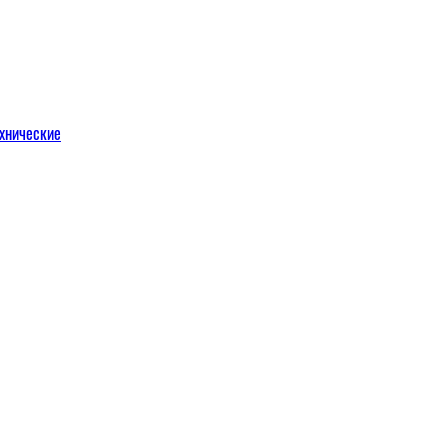
хнические
м
льных порталов
льных порталов