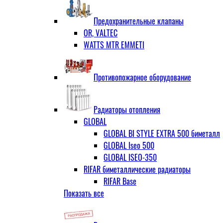
ЗОП ГРАНЛОК
Штуцер с накидной гайкой для счётчи
ЧАЗ (двухдисковые)
Предохранительные клапаны
OR, VALTEC
WATTS MTR EMMETI
Противопожарное оборудование
Радиаторы отопления
GLOBAL
GLOBAL BI STYLE EXTRA 500 биметалл
GLOBAL Iseo 500
GLOBAL ISEO-350
RIFAR биметаллические радиаторы
RIFAR Base
Показать все
RIFAR Base 200
RIFAR Base 350
RIFAR Base 500