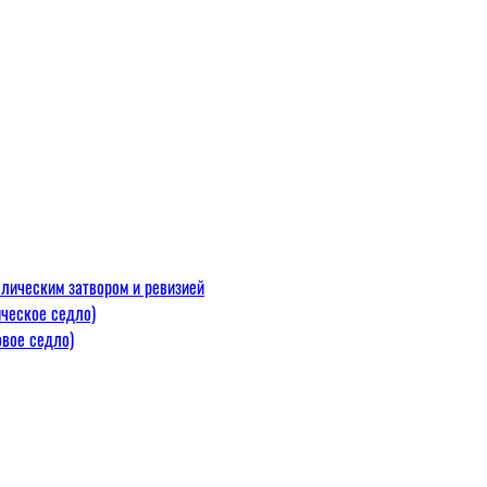
лическим затвором и ревизией
ческое седло)
вое седло)
макс=110
 300 С)