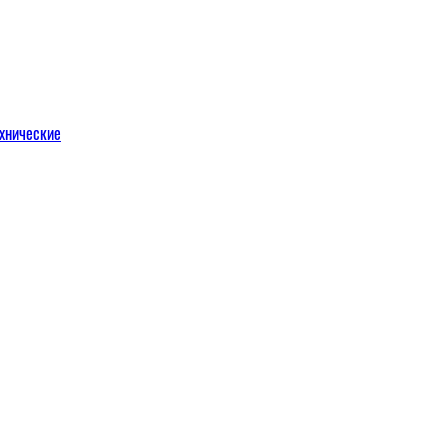
хнические
м
льных порталов
льных порталов