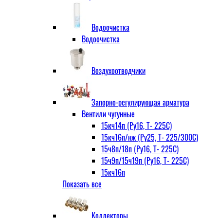
Водоочистка
Водоочистка
Воздухоотводчики
Запорно-регулирующая арматура
Вентили чугунные
15кч14п (Ру16, Т- 225С)
15кч16п/нж (Ру25, Т- 225/300С)
15ч8п/18п (Ру16, Т- 225С)
15ч9п/15ч19п (Ру16, Т- 225С)
15кч16п
Показать все
нж Ру25, Т- 225
300С
15ч9п
Коллекторы