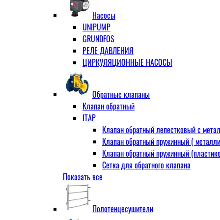
Муфта переходная
Насосы
Ниппель прямой
UNIPUMP
Ниппель-переходник
GRUNDFOS
Переходник ВН
РЕЛЕ ДАВЛЕНИЯ
Переходник НВ (футорка)
ЦИРКУЛЯЦИОННЫЕ НАСОСЫ
Сгон
НР-НР
Прямой
Обратные клапаны
Угловой
Клапан обратный
Тройник
ITAP
Тройник переходной
Клапан обратный лепестковый с метал
Тройник равный
Клапан обратный пружинный ( металли
Угольник
Клапан обратный пружинный (пластико
ВВ
Сетка для обратного клапана
ВН
Показать все
VALTEC
НР
АДЛ
Удлинитель
CV16 Корпус-чугун , диск-нерж PN16 Т
Удлинитель потока для радиатора
Полотенцесушители
RD30 Корпус/диск - чугун РN16 (Тмакс
Штуцер для присодинения шланга