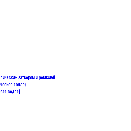
лическим затвором и ревизией
ческое седло)
вое седло)
макс=110
 300 С)