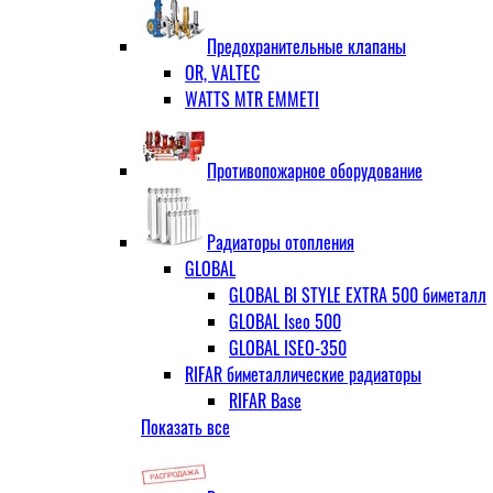
ЗОП ГРАНЛОК
Штуцер с накидной гайкой для счётчи
ЧАЗ (двухдисковые)
Предохранительные клапаны
OR, VALTEC
WATTS MTR EMMETI
Противопожарное оборудование
Радиаторы отопления
GLOBAL
GLOBAL BI STYLE EXTRA 500 биметалл
GLOBAL Iseo 500
GLOBAL ISEO-350
RIFAR биметаллические радиаторы
RIFAR Base
Показать все
RIFAR Base 200
RIFAR Base 350
RIFAR Base 500